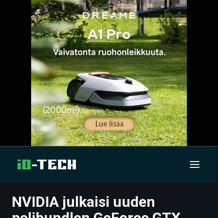
NVIDIA julkaisi uuden
UUTISET
pelibundlen GeForce GTX