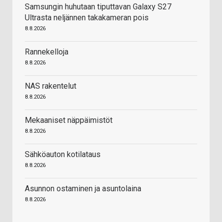
Samsungin huhutaan tiputtavan Galaxy S27
Ultrasta neljännen takakameran pois
8.8.2026
Rannekelloja
8.8.2026
NAS rakentelut
8.8.2026
Mekaaniset näppäimistöt
8.8.2026
Sähköauton kotilataus
8.8.2026
Asunnon ostaminen ja asuntolaina
8.8.2026