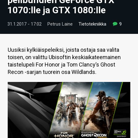
ARTIKKELIT
1070:lle ja GTX 1080:lle
VIDEOT
31.1.2017 - 17:02
Petrus Laine
Tietotekniikka
9
TECHBBS
TIETOA
Uusiksi kylkiäispeleiksi, joista ostaja saa valita
toisen, on valittu Ubisoftin keskiaikateemainen
HINTA.FI
taistelupeli For Honor ja Tom Clancy’s Ghost
Recon -sarjan tuorein osa Wildlands.
KAUPPA
VAIHDA TEEMA
HAKU