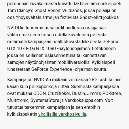
persoonan kuvakulmasta kuvattu taktinen ammuskelupeli
Tom Clancy’s Ghost Recon: Wildlands, jossa pelaaja on
osa Yhdysvaltain armeijan fiktiivistä Ghost-eliittijoukkoa.
NVIDIAn tuoreimmassa pelibundlessa ostaja saa
valita omakseen toisen edellä kuvatuista peleistä
ostamalla kampanjaan osallistuvasta liikkeestä GeForce
GTX 1070- tai GTX 1080 -näytönohjaimen, tietokoneen
jossa on sellainen esiasennettuna tai kannettavan
samojen näytönohjainten mobiiliversioilla. Kylkiäispeli
lunastetaan GeForce Experience -ohjelman kautta.
Kampanja on NVIDIAn mukaan voimassa 28.3. asti tai niin
kauan kuin pelikuponkeja riittää. Suomesta kampanjassa
ovat mukana CDON, CruzBroker, Dustin, Jimm’s PC-Store,
Multitronic, SystemaStore ja Verkkokauppa.com. Voit
tutustua tarkemmin kampanjaan ja sen ehtoihin
kylkiäispaketin
virallisilla verkkosivuilla
.