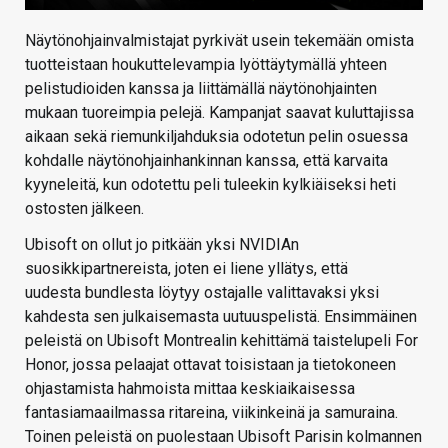
Näytönohjainvalmistajat pyrkivät usein tekemään omista
tuotteistaan houkuttelevampia lyöttäytymällä yhteen
pelistudioiden kanssa ja liittämällä näytönohjainten
mukaan tuoreimpia pelejä. Kampanjat saavat kuluttajissa
aikaan sekä riemunkiljahduksia odotetun pelin osuessa
kohdalle näytönohjainhankinnan kanssa, että karvaita
kyyneleitä, kun odotettu peli tuleekin kylkiäiseksi heti
ostosten jälkeen.
Ubisoft on ollut jo pitkään yksi NVIDIAn
suosikkipartnereista, joten ei liene yllätys, että
uudesta bundlesta löytyy ostajalle valittavaksi yksi
kahdesta sen julkaisemasta uutuuspelistä. Ensimmäinen
peleistä on Ubisoft Montrealin kehittämä taistelupeli For
Honor, jossa pelaajat ottavat toisistaan ja tietokoneen
ohjastamista hahmoista mittaa keskiaikaisessa
fantasiamaailmassa ritareina, viikinkeinä ja samuraina.
Toinen peleistä on puolestaan Ubisoft Parisin kolmannen