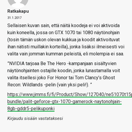
Ratkakapu
31.1.2017
Sellaisen kuvan sain, että näitä koodeja ei voi aktivoida
kuin koneella, jossa on GTX 1070 tai 1080 näytönohjain
(tosin tämän uskon olevan kukkua ja koodit aktivoituvat
ihan nätisti muillakin korteilla), jonka lisäksi ilmeisesti voi
valita vain jomman kumman peleistä, eli molempia ei saa.
”NVIDIA tarjoaa Be The Hero -kampanjaan sisältyvien
näytönohjainten ostajille koodin, jonka lunastamalla voit
valita itsellesi joko For Honor tai Tom Clancy’s Ghost
Recon: Wildlands -pelin (vain yksi peli!). ”
https://www.jimms.fi/fi/Product/Show/127040/ne51070t15
bundle/palit-geforce-gtx-1070-gamerock-naytonohjain-
8gb-gddr5-pelikuponki
Kirjaudu sisään vastataksesi