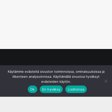
© S&J Media Oy
Käytämme evästeitä sivuston toiminnoissa, ominaisuuksissa ja
liikenteen analysoinnissa. Käyttämällä sivustoa hyväksyt
evästeiden käytön.
Ok
En hyväksy
Lisätietoja
;