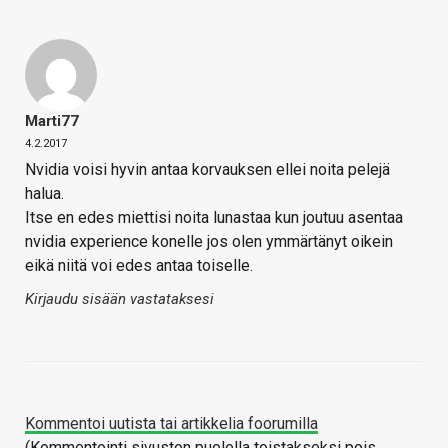
Marti77
4.2.2017
Nvidia voisi hyvin antaa korvauksen ellei noita pelejä
halua.
Itse en edes miettisi noita lunastaa kun joutuu asentaa
nvidia experience konelle jos olen ymmärtänyt oikein
eikä niitä voi edes antaa toiselle.
Kirjaudu sisään vastataksesi
Kommentoi uutista tai artikkelia foorumilla
(Kommentointi sivuston puolella toistakseksi pois