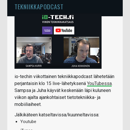
TEKNIIKKAPODCAST
io-techin viikottainen tekniikkapodcast lähetetään
perjantaisin klo 15 live-lähetyksenä
YouTubessa
.
Sampsa ja Juha käyvät keskenään läpi kuluneen
viikon ajalta ajankohtaiset tietotekniikka- ja
mobiiliaiheet.
Jälkikäteen katseltavissa/kuunneltavissa:
Youtube