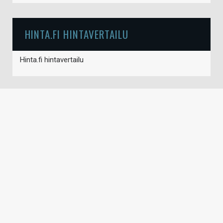
HINTA.FI HINTAVERTAILU
Hinta.fi hintavertailu