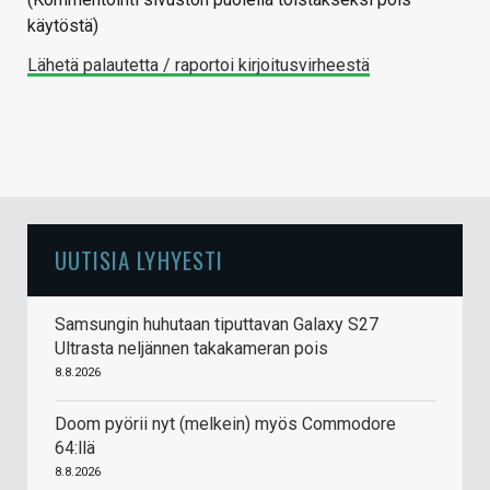
käytöstä)
Lähetä palautetta / raportoi kirjoitusvirheestä
UUTISIA LYHYESTI
Samsungin huhutaan tiputtavan Galaxy S27
Ultrasta neljännen takakameran pois
8.8.2026
Doom pyörii nyt (melkein) myös Commodore
64:llä
8.8.2026