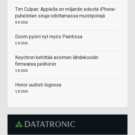
Tim Culpan: Applella on miljardin edestä iPhone-
puhelinten siruja odottamassa muistipiirejä
8.8.2026
Doom pyörii nyt myös Paintissa
6.8.2026
Keychron kehittää avoimen lähdekoodin
firmwarea pelihiiriin
5.8.2026
Honor uudisti logonsa
5.8.2026