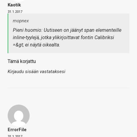
Kaotik
31.1.2017
mopnex
Pieni huomio: Uutiseen on jäänyt span elementeille
inline-tyylejä, jotka ylikirjoittavat fontin Calibriksi
=&gt; ei näytä oikealta.
Tämä korjattu
Kirjaudu sisään vastataksesi
ErrorFile
31.1.2017