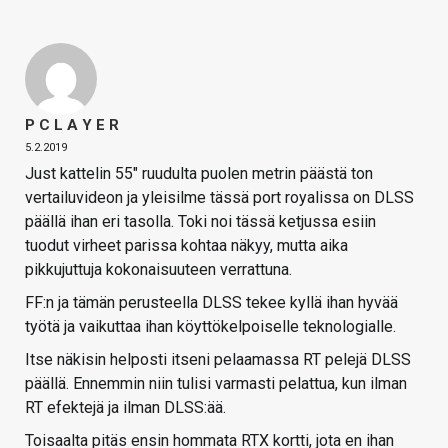
P C L A Y E R
5.2.2019
Just kattelin 55" ruudulta puolen metrin päästä ton
vertailuvideon ja yleisilme tässä port royalissa on DLSS
päällä ihan eri tasolla. Toki noi tässä ketjussa esiin
tuodut virheet parissa kohtaa näkyy, mutta aika
pikkujuttuja kokonaisuuteen verrattuna.
FF:n ja tämän perusteella DLSS tekee kyllä ihan hyvää
työtä ja vaikuttaa ihan köyttökelpoiselle teknologialle.
Itse näkisin helposti itseni pelaamassa RT pelejä DLSS
päällä. Ennemmin niin tulisi varmasti pelattua, kun ilman
RT efektejä ja ilman DLSS:ää.
Toisaalta pitäs ensin hommata RTX kortti, jota en ihan