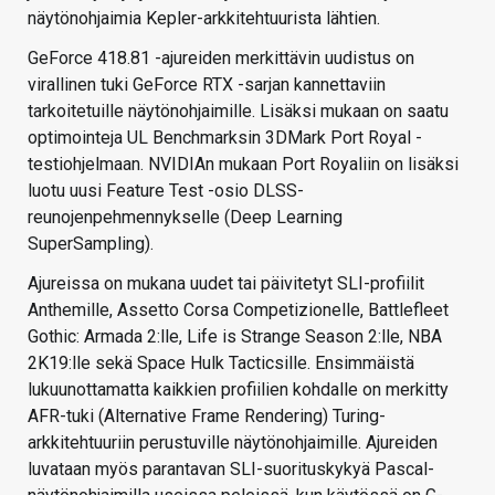
näytönohjaimia Kepler-arkkitehtuurista lähtien.
GeForce 418.81 -ajureiden merkittävin uudistus on
virallinen tuki GeForce RTX -sarjan kannettaviin
tarkoitetuille näytönohjaimille. Lisäksi mukaan on saatu
optimointeja UL Benchmarksin 3DMark Port Royal -
testiohjelmaan. NVIDIAn mukaan Port Royaliin on lisäksi
luotu uusi Feature Test -osio DLSS-
reunojenpehmennykselle (Deep Learning
SuperSampling).
Ajureissa on mukana uudet tai päivitetyt SLI-profiilit
Anthemille, Assetto Corsa Competizionelle, Battlefleet
Gothic: Armada 2:lle, Life is Strange Season 2:lle, NBA
2K19:lle sekä Space Hulk Tacticsille. Ensimmäistä
lukuunottamatta kaikkien profiilien kohdalle on merkitty
AFR-tuki (Alternative Frame Rendering) Turing-
arkkitehtuuriin perustuville näytönohjaimille. Ajureiden
luvataan myös parantavan SLI-suorituskykyä Pascal-