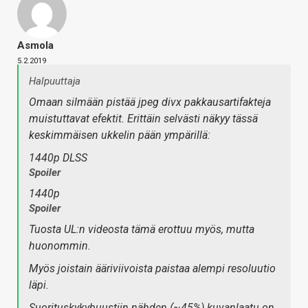
Asmola
5.2.2019
Halpuuttaja
Omaan silmään pistää jpeg divx pakkausartifakteja
muistuttavat efektit. Erittäin selvästi näkyy tässä
keskimmäisen ukkelin pään ympärillä:
1440p DLSS
Spoiler
1440p
Spoiler
Tuosta UL:n videosta tämä erottuu myös, mutta
huonommin.
Myös joistain ääriviivoista paistaa alempi resoluutio
läpi.
Suorituskykybuustiin nähden (~45%) kuvanlaatu on