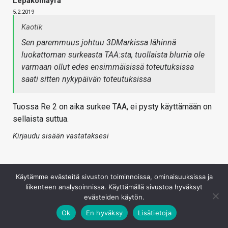
Lepakomäyrä
5.2.2019
Kaotik
Sen paremmuus johtuu 3DMarkissa lähinnä
luokattoman surkeasta TAA:sta, tuollaista blurria ole
varmaan ollut edes ensimmäisissä toteutuksissa
saati sitten nykypäivän toteutuksissa
Tuossa Re 2 on aika surkee TAA, ei pysty käyttämään on
sellaista suttua.
Kirjaudu sisään vastataksesi
Käytämme evästeitä sivuston toiminnoissa, ominaisuuksissa ja
liikenteen analysoinnissa. Käyttämällä sivustoa hyväksyt
evästeiden käytön.
Ok
En hyväksy
Lisätietoja