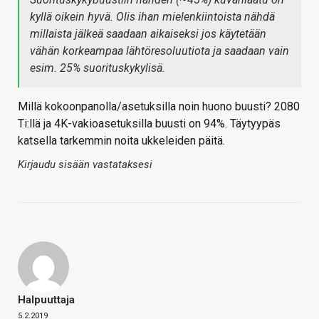
kyllä oikein hyvä. Olis ihan mielenkiintoista nähdä
millaista jälkeä saadaan aikaiseksi jos käytetään
vähän korkeampaa lähtöresoluutiota ja saadaan vain
esim. 25% suorituskykylisä.
Millä kokoonpanolla/asetuksilla noin huono buusti? 2080
Ti:llä ja 4K-vakioasetuksilla buusti on 94%. Täytyypäs
katsella tarkemmin noita ukkeleiden päitä.
Kirjaudu sisään vastataksesi
Halpuuttaja
5.2.2019