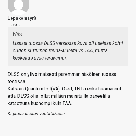
Lepakomäyrä
5.2.2019
Wibe
Lisäksi tuossa DLSS versiossa kuva oli useissa kohti
oudon suttuinen reuna-alueilta vs TAA, mutta
keskeltä kuvaa terävämpi.
DLSS on ylivoimaisesti paremman näköinen tuossa
testissä.
Katsoin QuantumDot(VA), Oled, TN.llä enkä huomannut
että DLSS olisi ollut millään mainituilla paneelilla
katsottuna huonompi kuin TAA.
Kirjaudu sisään vastataksesi