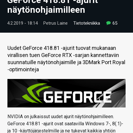
ARTIKKELIT
näytönohjaimilleen
VIDEOT
4.2.2019 - 18:14
Petrus Laine
Tietotekniikka
65
TECHBBS
TIETOA
Uudet GeForce 418.81 -ajurit tuovat mukanaan
virallisen tuen GeForce RTX -sarjan kannettaviin
HINTA.FI
suunnatuille näytönohjaimille ja 3DMark Port Royal
-optimointeja
KAUPPA
VAIHDA TEEMA
HAKU
NVIDIA on julkaissut uudet ajurit näytönohjaimilleen.
GeForce 418.81 -ajurit ovat saatavilla Windows 7-, 8(.1)-
ja 10 -käyttöjärjestelmille ja ne tukevat kaikkia yhtiön