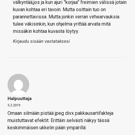
välkyntää,jos ja kun ajuri ”korjaa” freimien välissä jotain
kuvan kohtaa eri tavoin. Mutta osittain tuo on
parannettavissa. Mutta jonkin verran virhearvauksia
tulee väkisinkin, kun ohjelma yrittää arvata mitä
missäkin kohtaa kuvasta löytyy.
Kirjaudu sisään vastataksesi
Halpuuttaja
5.2.2019
Omaan silmään pistää jpeg divx pakkausartifakteja
muistuttavat efektit. Erittäin selvästi näkyy tässä
keskimmäisen ukkelin pään ympärillä: