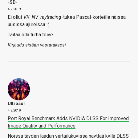
-SD-
4.2.2019
Ei ollut
VK_NV_raytracing
-tukea Pascal-korteille näissä
uusissa ajureissa :
(
Taitaa olla turha toive…
Kirjaudu sisään vastataksesi
Ultrosor
4.2.2019
Port Royal Benchmark Adds NVIDIA DLSS For Improved
Image Quality and Performance
Noissa täyden laadun vertailukuvissa näyttää kyllä DLSS