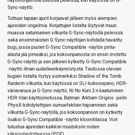
näytönohjaimilla useissa peleissä, kun käytössä on G-
Sync-näyttö.
Tuttuun tapaan ajurit korjaavat jälleen myös aiempien
ajureiden ongelmia. Korjattujen listalta löytyvät muun
muassa satunnainen vilkunta G-Sync-näytöillä peleissä
sekä ensimmäisten G-Sync-näyttöjen kohdalla havaittu
bugi, jossa puolet G-Sync Compatible -näytön pinta-
alasta jää pimeäksi, jos kokoonpanosta on ensin irrotettu
G-Sync-näyttö ja sen jälkeen kytketty G-Sync Compatible
-näyttö ilman uudelleenkäynnistystä. Tiedossa olevien
bugien listalta löytyy esimerkiksi Shadow of the Tomb
Raiderin vilkunta, kun käytössä on SLI-kokoonpano, HDR-
väriavaruus ja G-Sync-näyttö, Ni No Kuni 2:n kaatuminen
HDR-tilan käyttöönotossa, Batman: Arkham Origins -pelin
PhysX-kiihdytettyjen sumuefektien hajoaminen sekä
vilkunta G-Sync-näytöllä, jos kokoonpanoon on kytketty
lisäksi G-Sync Compatible -näyttö kloonitilassa. Voit
tutustua ajureiden kaikkiin muutoksiin niiden
julkaisutiedotteessa
(PDF).