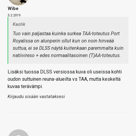
Wibe
5.2.2019
Kaotik
Tuo vain paljastaa kuinka surkea TAA-toteutus Port
Royalissa on alunperin ollut kun on noin hirveää
suttua, ei se DLSS näytä kuitenkaan paremmalta kuin
natiivireso + edes normaalitasoinen (T)AA-toteutus.
Lisäksi tuossa DLSS versiossa kuva oli useissa kohti
oudon suttuinen reuna-alueilta vs TAA, mutta keskeltä
kuvaa terävämpi.
Kirjaudu sisään vastataksesi