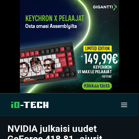
NVIDIA julkaisi uudet
UUTISET
GeForce 418.81 -ajurit