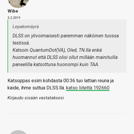
Wibe
5.2.2019
Lepakomäyrä
DLSS on ylivoimaisesti paremman näköinen tuossa
testissä.
Katsoin QuantumDot(VA), Oled, TN.llä enkä
huomannut että DLSS olisi ollut millään mainituilla
paneelilla katsottuna huonompi kuin TAA.
Katsoppas esim kohdasta 00:36 tuo lattian reuna ja
kaide, ihme suttua DLSS.llä.
katso liitettä 192660
Kirjaudu sisään vastataksesi