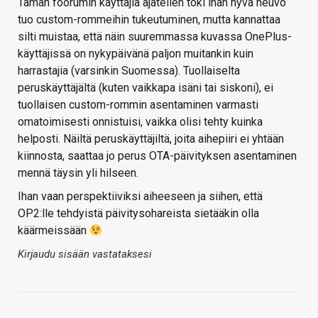
Tämän foorumin käyttäjiä ajatellen toki ihan hyvä neuvo
tuo custom-rommeihin tukeutuminen, mutta kannattaa
silti muistaa, että näin suuremmassa kuvassa OnePlus-
käyttäjissä on nykypäivänä paljon muitankin kuin
harrastajia (varsinkin Suomessa). Tuollaiselta
peruskäyttäjältä (kuten vaikkapa isäni tai siskoni), ei
tuollaisen custom-rommin asentaminen varmasti
omatoimisesti onnistuisi, vaikka olisi tehty kuinka
helposti. Näiltä peruskäyttäjiltä, joita aihepiiri ei yhtään
kiinnosta, saattaa jo perus OTA-päivityksen asentaminen
mennä täysin yli hilseen.
Ihan vaan perspektiiviksi aiheeseen ja siihen, että
OP2:lle tehdyistä päivitysohareista sietääkin olla
käärmeissään
Kirjaudu sisään vastataksesi