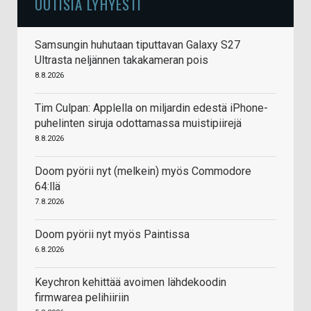
UUTISIA LYHYESTI
Samsungin huhutaan tiputtavan Galaxy S27
Ultrasta neljännen takakameran pois
8.8.2026
Tim Culpan: Applella on miljardin edestä iPhone-
puhelinten siruja odottamassa muistipiirejä
8.8.2026
Doom pyörii nyt (melkein) myös Commodore
64:llä
7.8.2026
Doom pyörii nyt myös Paintissa
6.8.2026
Keychron kehittää avoimen lähdekoodin
firmwarea pelihiiriin