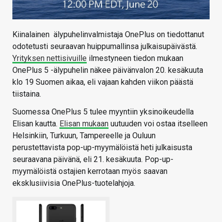
Kiinalainen älypuhelinvalmistaja OnePlus on tiedottanut
odotetusti seuraavan huippumallinsa julkaisupäivästä.
Yrityksen nettisivuille
ilmestyneen tiedon mukaan
OnePlus 5 -älypuhelin näkee päivänvalon 20. kesäkuuta
klo 19 Suomen aikaa, eli vajaan kahden viikon päästä
tiistaina.
Suomessa OnePlus 5 tulee myyntiin yksinoikeudella
Elisan kautta.
Elisan mukaan
uutuuden voi ostaa itselleen
Helsinkiin, Turkuun, Tampereelle ja Ouluun
perustettavista pop-up-myymälöistä heti julkaisusta
seuraavana päivänä, eli 21. kesäkuuta. Pop-up-
myymälöistä ostajien kerrotaan myös saavan
eksklusiivisia OnePlus-tuotelahjoja.