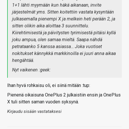
1+1 lähti myymään kun häkä aikanaan, invite
järjestelmät yms. Sitten koitettiin vastata kysyntään
julkasemalla pienempi X ja melkein heti perään 2, ja
sitten olikin aika aloittaa 3 suunnittelu.
Kiirehtimisestä ja päivitysten tyrimisestä pitäisi kyllä
joku ampua, olen samaa mieltä. Saapa nähdä
petrataanko 5 kanssa asiassa… Joka vuotiset
nokitukset kännykkä markkinoilla ei juuri anna aikaa
hengähtää.
Nyt vaikenen :geek:
Ihan hyvä rohkaisu oli, ei siinä mitään :tup:
Pienenä oikaisuna OnePlus 2 julkaistiin ensin ja OnePlus
X tuli sitten saman vuoden syksynä.
Kirjaudu sisään vastataksesi