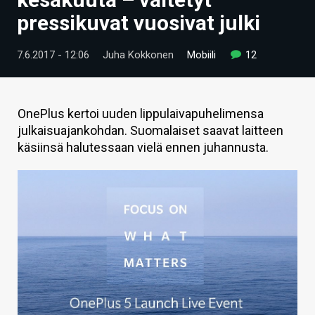
ARTIKKELIT
pressikuvat vuosivat julki
VIDEOT
7.6.2017 - 12:06
Juha Kokkonen
Mobiili
12
TECHBBS
TIETOA
OnePlus kertoi uuden lippulaivapuhelimensa
julkaisuajankohdan. Suomalaiset saavat laitteen
HINTA.FI
käsiinsä halutessaan vielä ennen juhannusta.
KAUPPA
VAIHDA TEEMA
HAKU