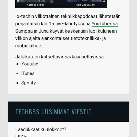
io-techin viikottainen tekniikkapodcast lähetetään
perjantaisin klo 15 live-lähetyksenä
YouTubessa
.
Sampsa ja Juha käyvät keskenään läpi kuluneen
viikon ajalta ajankohtaiset tietotekniikka- ja
mobiiliaiheet.
Jälkikäteen katseltavissa/kuunneltavissa:
Youtube
iTunes
Spotify
TECHBBS UUSIMMAT VIESTIT
Laadukkaat kuulokkeet?
8.8.2026