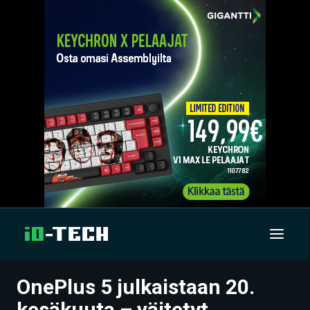
OnePlus 5 julkaistaan 20.
UUTISET
kesäkuuta – väitetyt