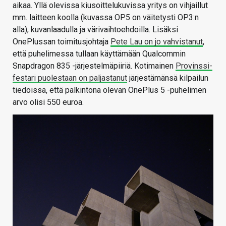
aikaa. Yllä olevissa kiusoittelukuvissa yritys on vihjaillut
mm. laitteen koolla (kuvassa OP5 on väitetysti OP3:n
alla), kuvanlaadulla ja värivaihtoehdoilla. Lisäksi
OnePlussan toimitusjohtaja
Pete Lau on jo vahvistanut
,
että puhelimessa tullaan käyttämään Qualcommin
Snapdragon 835 -järjestelmäpiiriä. Kotimainen
Provinssi-
festari puolestaan on paljastanut
järjestämänsä kilpailun
tiedoissa, että palkintona olevan OnePlus 5 -puhelimen
arvo olisi 550 euroa.