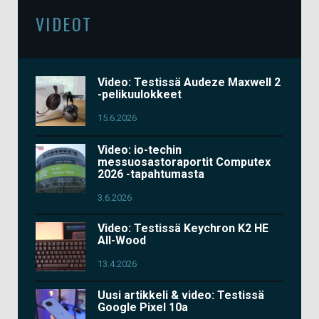
VIDEOT
Video: Testissä Audeze Maxwell 2
-pelikuulokkeet
15.6.2026
Video: io-techin
messuosastoraportit Computex
2026 -tapahtumasta
3.6.2026
Video: Testissä Keychron K2 HE
All-Wood
13.4.2026
Uusi artikkeli & video: Testissä
Google Pixel 10a