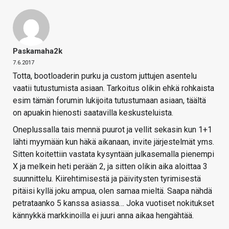
Paskamaha2k
7.6.2017
Totta, bootloaderin purku ja custom juttujen asentelu
vaatii tutustumista asiaan. Tarkoitus olikin ehkä rohkaista
esim tämän forumin lukijoita tutustumaan asiaan, täältä
on apuakin hienosti saatavilla keskusteluista.
Oneplussalla tais mennä puurot ja vellit sekasin kun 1+1
lähti myymään kun häkä aikanaan, invite järjestelmät yms.
Sitten koitettiin vastata kysyntään julkasemalla pienempi
X ja melkein heti perään 2, ja sitten olikin aika aloittaa 3
suunnittelu. Kiirehtimisestä ja päivitysten tyrimisestä
pitäisi kyllä joku ampua, olen samaa mieltä. Saapa nähdä
petrataanko 5 kanssa asiassa… Joka vuotiset nokitukset
kännykkä markkinoilla ei juuri anna aikaa hengähtää.