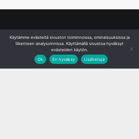
© S&J Media Oy
Käytämme evästeitä sivuston toiminnoissa, ominaisuuksissa ja
liikenteen analysoinnissa. Käyttämällä sivustoa hyväksyt
evästeiden käytön.
Ok
En hyväksy
Lisätietoja
;