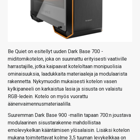
Be Quiet on esitellyt uuden Dark Base 700 -
miditornikotelon, joka on suunnattu erityisesti vaativille
harrastajille, jotka kaipaavat koteloltaan monipuolisia
ominaisuuksia, laadukkaita materiaaleja ja modulaarista
rakennetta. Nykymuodin mukaisesti kotelon vasen
kylkipaneeli on karkaistua lasia ja sisusta on valaistu
RGB-ledein. Kotelo on myös vuorattu
äänenvaimennusmateriaalilla.
Suuremman Dark Base 900 -mallin tapaan 700:n joustava
modulaarinen sisustarakenne mahdollistaa
emolevykelkan kääntämisen ylösalaisin. Lisäksi kotelon
mukana toimitettavat kolme 3,5 tuuman levykelkkaa on