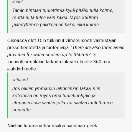
khul2
Tähän hintaan tuulettimia kyllä
pitäisi
tulla kolme,
mutta niitä tulee vain kaksi. Myös 360mm
jäähdyttimen paikkoja on kaksi eikä kolme.
Oikeassa olet. Olin tulkinnut virheellisesti valmistajan
pressitiedotetta ja tuotesivuja. "
There are also three areas
provided for water coolers up to 360mm
" ei
luonnollisestikaan tarkoita tukea kolmelle 360 mm
jäähdyttimelle.
wildlord
Jos oikein ymmärsin lähdelinkin takaa, niin
kotelossa on myös oma tuuletinohjain ja
etupaneelissa säädin jolla voi säätää tuulettimien
nopeutta.
Niinhän tuossa uutisessakin sanotaan :geek: