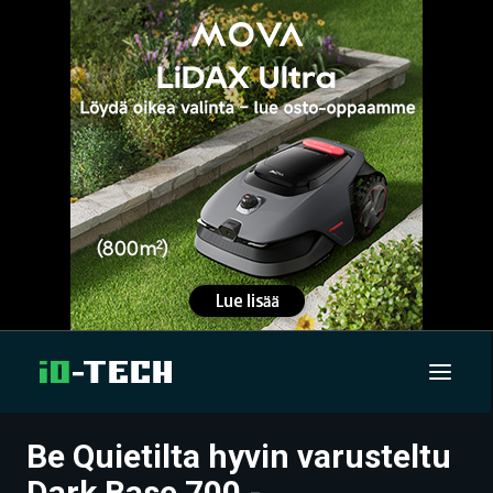
Be Quietilta hyvin varusteltu
UUTISET
Dark Base 700 -