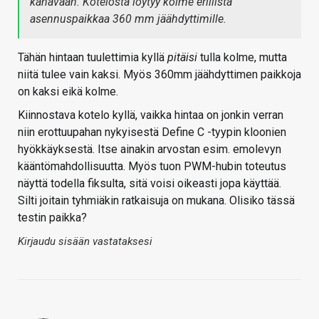
kanavaan. Kotelosta löytyy kolme erillistä
asennuspaikkaa 360 mm jäähdyttimille.
Tähän hintaan tuulettimia kyllä
pitäisi
tulla kolme, mutta
niitä tulee vain kaksi. Myös 360mm jäähdyttimen paikkoja
on kaksi eikä kolme.
Kiinnostava kotelo kyllä, vaikka hintaa on jonkin verran
niin erottuupahan nykyisestä Define C -tyypin kloonien
hyökkäyksestä. Itse ainakin arvostan esim. emolevyn
kääntömahdollisuutta. Myös tuon PWM-hubin toteutus
näyttä todella fiksulta, sitä voisi oikeasti jopa käyttää.
Silti joitain tyhmiäkin ratkaisuja on mukana. Olisiko tässä
testin paikka?
Kirjaudu sisään vastataksesi