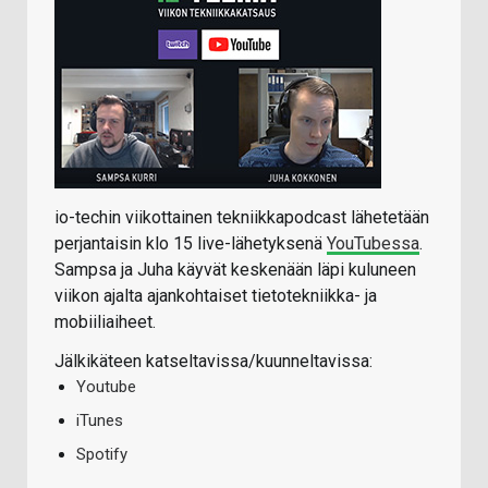
io-techin viikottainen tekniikkapodcast lähetetään
perjantaisin klo 15 live-lähetyksenä
YouTubessa
.
Sampsa ja Juha käyvät keskenään läpi kuluneen
viikon ajalta ajankohtaiset tietotekniikka- ja
mobiiliaiheet.
Jälkikäteen katseltavissa/kuunneltavissa:
Youtube
iTunes
Spotify