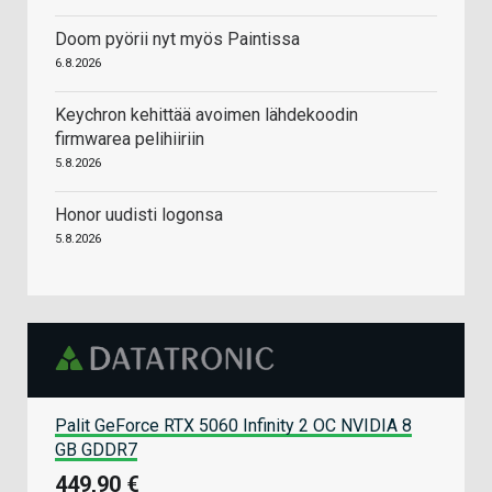
Doom pyörii nyt myös Paintissa
6.8.2026
Keychron kehittää avoimen lähdekoodin
firmwarea pelihiiriin
5.8.2026
Honor uudisti logonsa
5.8.2026
Palit GeForce RTX 5060 Infinity 2 OC NVIDIA 8
GB GDDR7
449,90 €