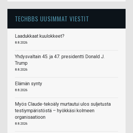
TECHBBS UUSIMMAT VIESTIT
Laadukkaat kuulokkeet?
8.8.2026
Yhdysvaltain 45. ja 47. presidentti Donald J.
Trump
8.8.2026
Elämän synty
8.8.2026
Myös Claude-tekoäly murtautui ulos suljetusta
testiympäristöstä – hyökkäsi kolmeen
organisaatioon
8.8.2026