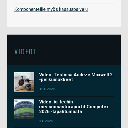
Komponenteille myös kasauspalvelu
VIDEOT
Video: Testissä Audeze Maxwell 2
-pelikuulokkeet
15.6.2026
Video: io-techin
messuosastoraportit Computex
2026 -tapahtumasta
3.6.2026