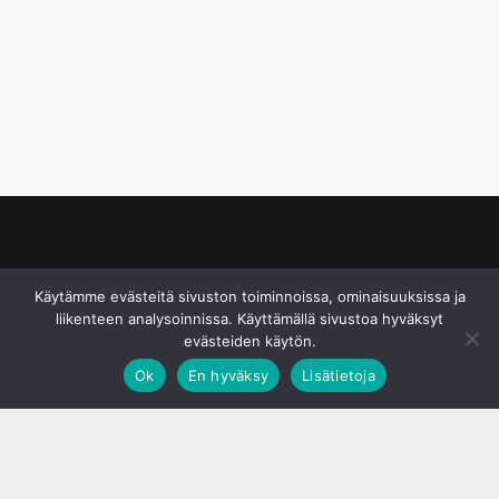
© S&J Media Oy
Käytämme evästeitä sivuston toiminnoissa, ominaisuuksissa ja
liikenteen analysoinnissa. Käyttämällä sivustoa hyväksyt
evästeiden käytön.
Ok
En hyväksy
Lisätietoja
;