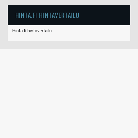
HINTA.FI HINTAVERTAILU
Hinta.fi hintavertailu