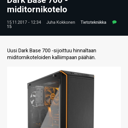
ARTIKKELIT
miditornikotelo
VIDEOT
15.11.2017 - 12:34
Juha Kokkonen
Tietotekniikka
15
TECHBBS
TIETOA
Uusi Dark Base 700 -sijoittuu hinnaltaan
HINTA.FI
miditornikoteloiden kalliimpaan päähän.
KAUPPA
VAIHDA TEEMA
HAKU