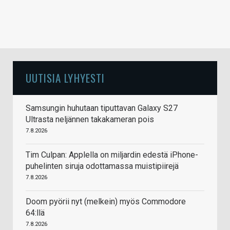
UUTISIA LYHYESTI
Samsungin huhutaan tiputtavan Galaxy S27
Ultrasta neljännen takakameran pois
7.8.2026
Tim Culpan: Applella on miljardin edestä iPhone-
puhelinten siruja odottamassa muistipiirejä
7.8.2026
Doom pyörii nyt (melkein) myös Commodore
64:llä
7.8.2026