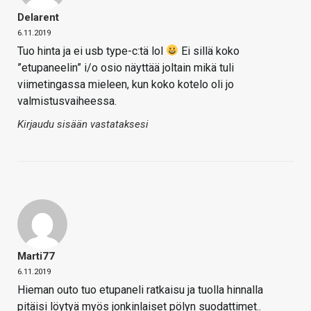
Delarent
6.11.2019
Tuo hinta ja ei usb type-c:tä lol
Ei sillä koko
”etupaneelin” i/o osio näyttää joltain mikä tuli
viimetingassa mieleen, kun koko kotelo oli jo
valmistusvaiheessa.
Kirjaudu sisään vastataksesi
Marti77
6.11.2019
Hieman outo tuo etupaneli ratkaisu ja tuolla hinnalla
pitäisi löytyä myös jonkinlaiset pölyn suodattimet..