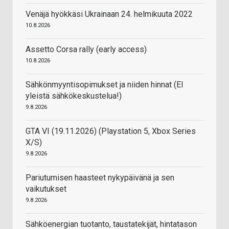
Venäjä hyökkäsi Ukrainaan 24. helmikuuta 2022
10.8.2026
Assetto Corsa rally (early access)
10.8.2026
Sähkönmyyntisopimukset ja niiden hinnat (EI
yleistä sähkökeskustelua!)
9.8.2026
GTA VI (19.11.2026) (Playstation 5, Xbox Series
X/S)
9.8.2026
Pariutumisen haasteet nykypäivänä ja sen
vaikutukset
9.8.2026
Sähköenergian tuotanto, taustatekijät, hintatason