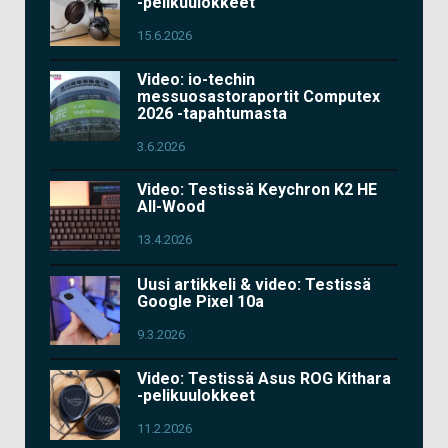
-pelikuulokkeet
15.6.2026
Video: io-techin
messuosastoraportit Computex
2026 -tapahtumasta
3.6.2026
Video: Testissä Keychron K2 HE
All-Wood
13.4.2026
Uusi artikkeli & video: Testissä
Google Pixel 10a
9.3.2026
Video: Testissä Asus ROG Kithara
-pelikuulokkeet
11.2.2026