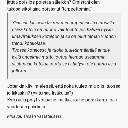
jättää pois jos poistaa säleikön? Omistani olen
takasäleiköt aina poistanut "tarpeettomina".
Yleisesti lasisella tai muuten umpinaisella etuosalla
oleva kotelo on huono vaihtoehto jos haluaa hyvän
ilmavirtauksen koteloon ja se on ollut tämän vuoden
trendi koteloissa.
Tuossa kotelossa ja tuolla tuuletinmäärällä ei tule
kyllä ongelmia mutta joutuu hieman useammin
siistimään koteloa mutta se ei tietysti ole huono asia
jollekin.
Jotenkin kävi mielessä, että noita tuulettimia olisi tuossa
jo liikaakin? (=> turhaa lisäkulua?)
Kylki auki pölyt voi paineilmalla aika helposti kerra- pari
vuodessa puhdista.
Kirjaudu sisään vastataksesi