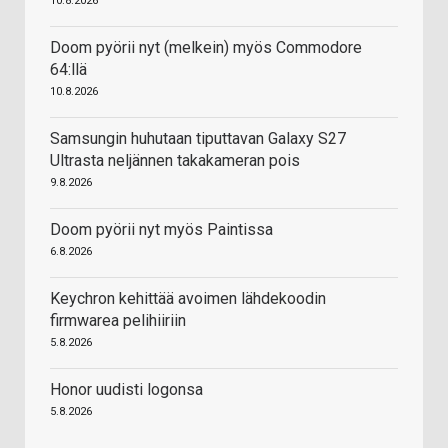
10.8.2026
Doom pyörii nyt (melkein) myös Commodore
64:llä
10.8.2026
Samsungin huhutaan tiputtavan Galaxy S27
Ultrasta neljännen takakameran pois
9.8.2026
Doom pyörii nyt myös Paintissa
6.8.2026
Keychron kehittää avoimen lähdekoodin
firmwarea pelihiiriin
5.8.2026
Honor uudisti logonsa
5.8.2026