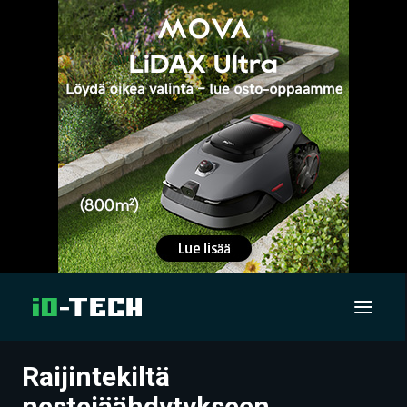
Raijintekiltä
UUTISET
nestejäähdytykseen