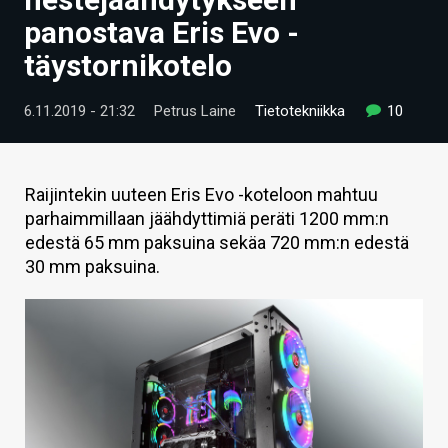
ARTIKKELIT
panostava Eris Evo -
täystornikotelo
VIDEOT
TECHBBS
6.11.2019 - 21:32
Petrus Laine
Tietotekniikka
10
TIETOA
HINTA.FI
Raijintekin uuteen Eris Evo -koteloon mahtuu
parhaimmillaan jäähdyttimiä peräti 1200 mm:n
KAUPPA
edestä 65 mm paksuina sekäa 720 mm:n edestä
30 mm paksuina.
VAIHDA TEEMA
HAKU