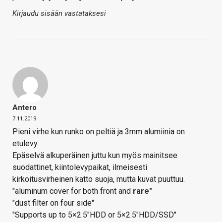
Kirjaudu sisään vastataksesi
Antero
7.11.2019
Pieni virhe kun runko on peltiä ja 3mm alumiinia on
etulevy.
Epäselvä alkuperäinen juttu kun myös mainitsee
suodattinet, kiintolevypaikat, ilmeisesti
kirkoitusvirheinen katto suoja, mutta kuvat puuttuu.
"aluminum cover for both front and
rare"
"dust filter on four side"
"Supports up to 5×2.5"HDD or 5×2.5"HDD/SSD"