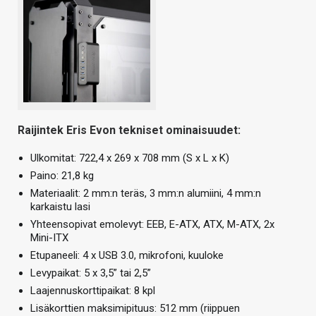
Raijintek Eris Evon tekniset ominaisuudet:
Ulkomitat: 722,4 x 269 x 708 mm (S x L x K)
Paino: 21,8 kg
Materiaalit: 2 mm:n teräs, 3 mm:n alumiini, 4 mm:n
karkaistu lasi
Yhteensopivat emolevyt: EEB, E-ATX, ATX, M-ATX, 2x
Mini-ITX
Etupaneeli: 4 x USB 3.0, mikrofoni, kuuloke
Levypaikat: 5 x 3,5” tai 2,5”
Laajennuskorttipaikat: 8 kpl
Lisäkorttien maksimipituus: 512 mm (riippuen