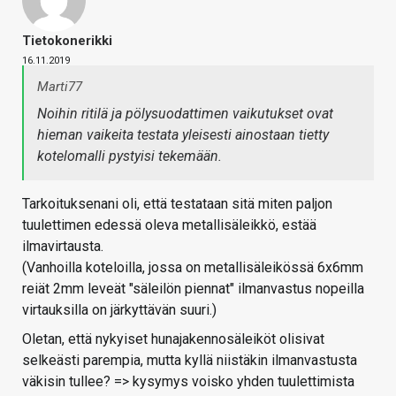
Tietokonerikki
16.11.2019
Marti77
Noihin ritilä ja pölysuodattimen vaikutukset ovat
hieman vaikeita testata yleisesti ainostaan tietty
kotelomalli pystyisi tekemään.
Tarkoituksenani oli, että testataan sitä miten paljon
tuulettimen edessä oleva metallisäleikkö, estää
ilmavirtausta.
(Vanhoilla koteloilla, jossa on metallisäleikössä 6x6mm
reiät 2mm leveät "säleilön piennat" ilmanvastus nopeilla
virtauksilla on järkyttävän suuri.)
Oletan, että nykyiset hunajakennosäleiköt olisivat
selkeästi parempia, mutta kyllä niistäkin ilmanvastusta
väkisin tullee? => kysymys voisko yhden tuulettimista