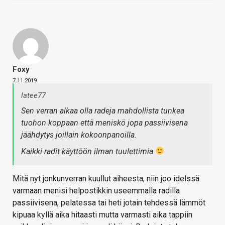
Foxy
7.11.2019
latee77
Sen verran alkaa olla radeja mahdollista tunkea
tuohon koppaan että meniskö jopa passiivisena
jäähdytys joillain kokoonpanoilla.
Kaikki radit käyttöön ilman tuulettimia
Mitä nyt jonkunverran kuullut aiheesta, niin joo idelssä
varmaan menisi helpostikkin useemmalla radilla
passiivisena, pelatessa tai heti jotain tehdessä lämmöt
kipuaa kyllä aika hitaasti mutta varmasti aika tappiin