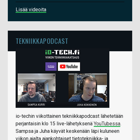
Lisää videoita
TEKNIIKKAPODCAST
io-techin viikottainen tekniikkapodcast lähetetään
perjantaisin klo 15 live-lähetyksenä
YouTubessa
.
Sampsa ja Juha käyvät keskenään läpi kuluneen
viikon ajalta ajankohtaiset tietotekniikka- ja