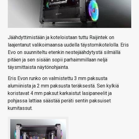
Jäähdyttimistään ja koteloistaan tuttu Raijintek on
laajentanut valikoimaansa uudella täystornikotelolla. Eris
Evo on suunniteltu etenkin nestejäähdytystä silmällä
pitäen ja sen sisään sopii parhaimmillaan neljä
täysmittaista näytönohjainta.
Eris Evon runko on valmistettu 3 mm paksusta
alumiinista ja 2 mm paksusta teräksestä. Sen kylkiä
koristavat 4 mm paksut karkaistut lasipaneelit ja
pohjassa lattiaa säästää peräti sentin paksuiset
kumitassut.