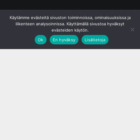
© S&J Media Oy
Käytämme evästeitä sivuston toiminnoissa, ominaisuuksissa ja
liikenteen analysoinnissa. Käyttämällä sivustoa hyväksyt
evästeiden käytön.
Ok
En hyväksy
Lisätietoja
;