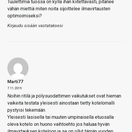
Tuulettimia tuossa on kyllä ihan kiitettävästi, pitänee
vähän miettiä miten noita sijoittelee ilmavirtausten
optimoimiseksi?
Kirjaudu sisään vastataksesi
Marti77
7.11.2019
Noihin ritilä ja pölysuodattimen vaikutukset ovat hieman
vaikeita testata yleisesti ainostaan tietty kotelomalli
pystyisi tekemään.
Yleisesti lasisella tai muuten umpinaisella etuosalla
oleva kotelo on huono vaihtoehto jos haluaa hyvän
ilmavirtauksen koteloon ja se on ollut tämän vuoden