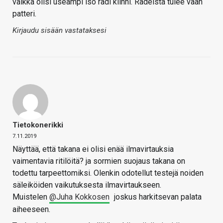
vaikka olisi useampi iso radi kiinni. Radeista tulee vaan
patteri.
Kirjaudu sisään vastataksesi
Tietokonerikki
7.11.2019
Näyttää, että takana ei olisi enää ilmavirtauksia
vaimentavia ritilöitä? ja sormien suojaus takana on
todettu tarpeettomiksi. Olenkin odotellut testejä noiden
säleiköiden vaikutuksesta ilmavirtaukseen.
Muistelen
@Juha Kokkosen
joskus harkitsevan palata
aiheeseen.