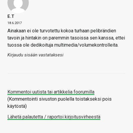
E.T
18.6.2017
Ainakaan ei ole turvotettu kokoa turhaan pelibrändien
tavoin ja hintakin on paremmin tasoissa sen kanssa, ettei
tuossa ole dedikoituja multimedia/volumekontrolleita.
Kirjaudu sisään vastataksesi
Kommentoi uutista tai artikkelia foorumilla
(Kommentointi sivuston puolella toistakseksi pois
käytöstä)
Lähetä palautetta / raportoi kirjoitusvirheestä