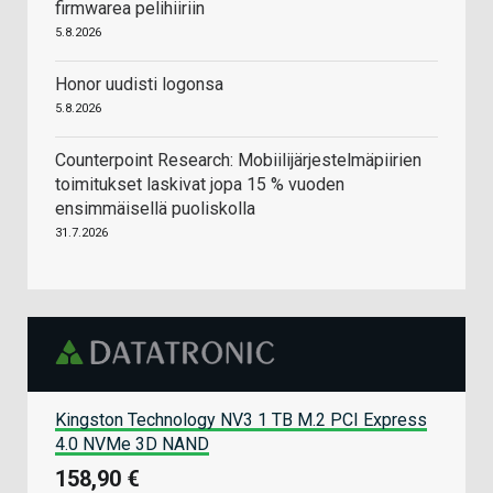
firmwarea pelihiiriin
5.8.2026
Honor uudisti logonsa
5.8.2026
Counterpoint Research: Mobiilijärjestelmäpiirien
toimitukset laskivat jopa 15 % vuoden
ensimmäisellä puoliskolla
31.7.2026
Kingston Technology NV3 1 TB M.2 PCI Express
4.0 NVMe 3D NAND
158,90 €