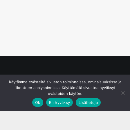
© S&J Media Oy
Käytämme evästeitä sivuston toiminnoissa, ominaisuuksissa ja
liikenteen analysoinnissa. Käyttämällä sivustoa hyväksyt
evästeiden käytön.
Ok
En hyväksy
Lisätietoja
;