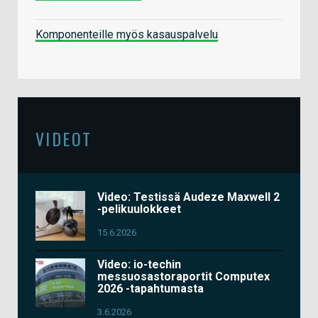
Komponenteille myös kasauspalvelu
VIDEOT
Video: Testissä Audeze Maxwell 2
-pelikuulokkeet
15.6.2026
Video: io-techin
messuosastoraportit Computex
2026 -tapahtumasta
3.6.2026