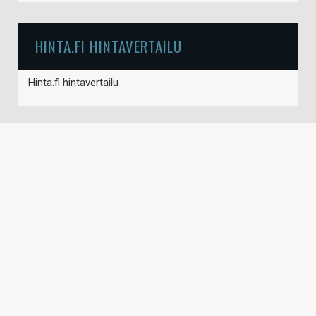
HINTA.FI HINTAVERTAILU
Hinta.fi hintavertailu