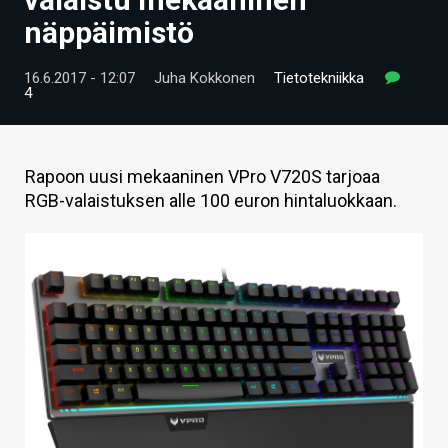
ARTIKKELIT
näppäimistö
VIDEOT
16.6.2017 - 12:07
Juha Kokkonen
Tietotekniikka
4
TECHBBS
TIETOA
Rapoon uusi mekaaninen VPro V720S tarjoaa
HINTA.FI
RGB-valaistuksen alle 100 euron hintaluokkaan.
KAUPPA
VAIHDA TEEMA
HAKU