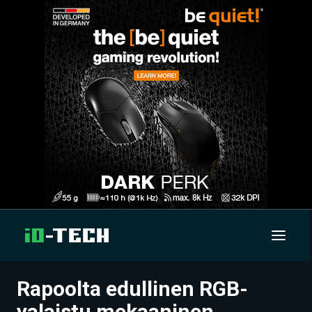
Rapoolta edullinen RGB-
UUTISET
valaistu mekaaninen