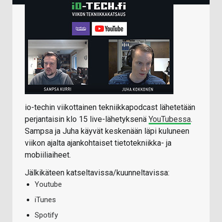
io-techin viikottainen tekniikkapodcast lähetetään
perjantaisin klo 15 live-lähetyksenä
YouTubessa
.
Sampsa ja Juha käyvät keskenään läpi kuluneen
viikon ajalta ajankohtaiset tietotekniikka- ja
mobiiliaiheet.
Jälkikäteen katseltavissa/kuunneltavissa:
Youtube
iTunes
Spotify