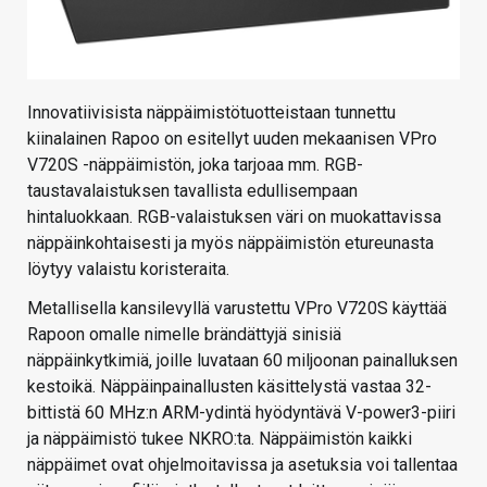
Innovatiivisista näppäimistötuotteistaan tunnettu
kiinalainen Rapoo on esitellyt uuden mekaanisen VPro
V720S -näppäimistön, joka tarjoaa mm. RGB-
taustavalaistuksen tavallista edullisempaan
hintaluokkaan. RGB-valaistuksen väri on muokattavissa
näppäinkohtaisesti ja myös näppäimistön etureunasta
löytyy valaistu koristeraita.
Metallisella kansilevyllä varustettu VPro V720S käyttää
Rapoon omalle nimelle brändättyjä sinisiä
näppäinkytkimiä, joille luvataan 60 miljoonan painalluksen
kestoikä. Näppäinpainallusten käsittelystä vastaa 32-
bittistä 60 MHz:n ARM-ydintä hyödyntävä V-power3-piiri
ja näppäimistö tukee NKRO:ta. Näppäimistön kaikki
näppäimet ovat ohjelmoitavissa ja asetuksia voi tallentaa