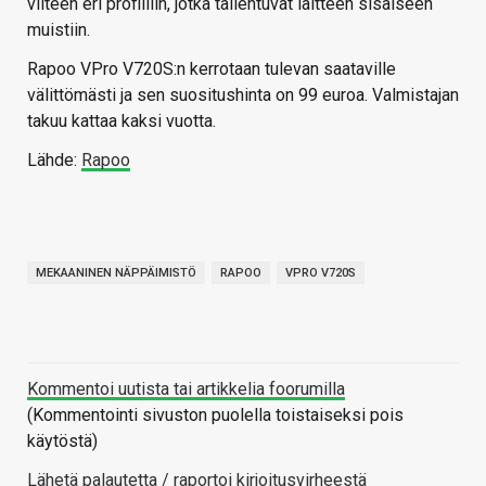
viiteen eri profiiliin, jotka tallentuvat laitteen sisäiseen
muistiin.
Rapoo VPro V720S:n kerrotaan tulevan saataville
välittömästi ja sen suositushinta on 99 euroa. Valmistajan
takuu kattaa kaksi vuotta.
Lähde:
Rapoo
MEKAANINEN NÄPPÄIMISTÖ
RAPOO
VPRO V720S
Kommentoi uutista tai artikkelia foorumilla
(Kommentointi sivuston puolella toistaiseksi pois
käytöstä)
Lähetä palautetta / raportoi kirjoitusvirheestä