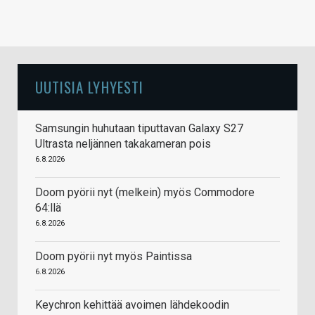
UUTISIA LYHYESTI
Samsungin huhutaan tiputtavan Galaxy S27
Ultrasta neljännen takakameran pois
6.8.2026
Doom pyörii nyt (melkein) myös Commodore
64:llä
6.8.2026
Doom pyörii nyt myös Paintissa
6.8.2026
Keychron kehittää avoimen lähdekoodin