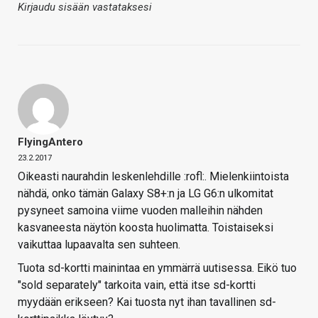
Kirjaudu sisään vastataksesi
FlyingAntero
23.2.2017
Oikeasti naurahdin leskenlehdille :rofl:. Mielenkiintoista
nähdä, onko tämän Galaxy S8+:n ja LG G6:n ulkomitat
pysyneet samoina viime vuoden malleihin nähden
kasvaneesta näytön koosta huolimatta. Toistaiseksi
vaikuttaa lupaavalta sen suhteen.
Tuota sd-kortti mainintaa en ymmärrä uutisessa. Eikö tuo
"sold separately" tarkoita vain, että itse sd-kortti
myydään erikseen? Kai tuosta nyt ihan tavallinen sd-