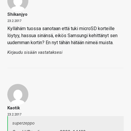
Shikanjyo
23.2.2017
Kyllähäm tuossa sanotaan että tuki microSD korteille
löytyy, hassua sinänsä, eikös Samsungi kehittänyt sen
uudemman kortin? En nyt tähän hätään nimeä muista.
Kirjaudu sisään vastataksesi
Kaotik
23.2.2017
superzeppo