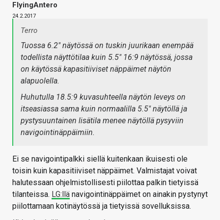
FlyingAntero
24.2.2017
Terro
Tuossa 6.2" näytössä on tuskin juurikaan enempää
todellista näyttötilaa kuin 5.5" 16:9 näytössä, jossa
on käytössä kapasitiiviset näppäimet näytön
alapuolella.
Huhutulla 18.5:9 kuvasuhteella näytön leveys on
itseasiassa sama kuin normaalilla 5.5" näytöllä ja
pystysuuntainen lisätila menee näytöllä pysyviin
navigointinäppäimiin.
Ei se navigointipalkki siellä kuitenkaan ikuisesti ole
toisin kuin kapasitiiviset näppäimet. Valmistajat voivat
halutessaan ohjelmistollisesti piilottaa palkin tietyissä
tilanteissa.
LG:llä
navigointinäppäimet on ainakin pystynyt
piilottamaan kotinäytössä ja tietyissä sovelluksissa.