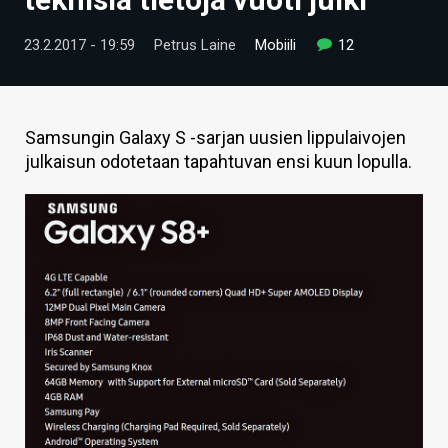
ARTIKKELIT
23.2.2017 - 19:59
Petrus Laine
Mobiili
12
VIDEOT
TECHBBS
Samsungin Galaxy S -sarjan uusien lippulaivojen
TIETOA
julkaisun odotetaan tapahtuvan ensi kuun lopulla.
HINTA.FI
KAUPPA
VAIHDA TEEMA
HAKU