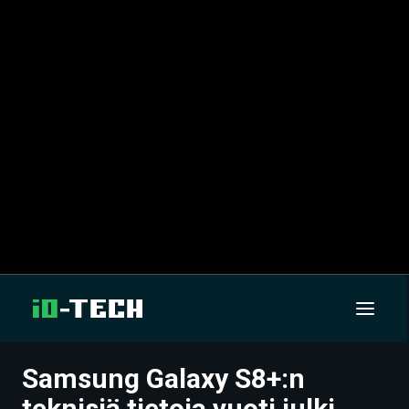
Samsung Galaxy S8+:n
UUTISET
teknisiä tietoja vuoti julki