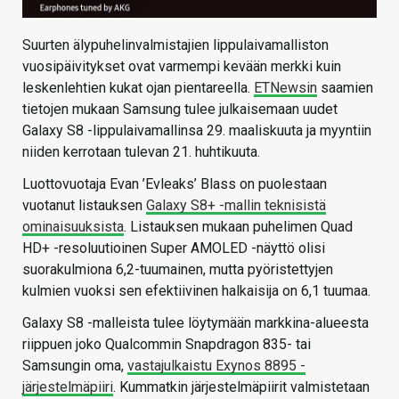
Suurten älypuhelinvalmistajien lippulaivamalliston
vuosipäivitykset ovat varmempi kevään merkki kuin
leskenlehtien kukat ojan pientareella.
ETNewsin
saamien
tietojen mukaan Samsung tulee julkaisemaan uudet
Galaxy S8 -lippulaivamallinsa 29. maaliskuuta ja myyntiin
niiden kerrotaan tulevan 21. huhtikuuta.
Luottovuotaja Evan ’Evleaks’ Blass on puolestaan
vuotanut listauksen
Galaxy S8+ -mallin teknisistä
ominaisuuksista
. Listauksen mukaan puhelimen Quad
HD+ -resoluutioinen Super AMOLED -näyttö olisi
suorakulmiona 6,2-tuumainen, mutta pyöristettyjen
kulmien vuoksi sen efektiivinen halkaisija on 6,1 tuumaa.
Galaxy S8 -malleista tulee löytymään markkina-alueesta
riippuen joko Qualcommin Snapdragon 835- tai
Samsungin oma,
vastajulkaistu Exynos 8895 -
järjestelmäpiiri
. Kummatkin järjestelmäpiirit valmistetaan