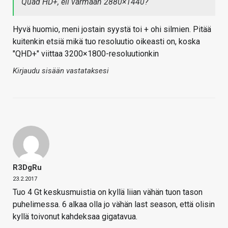
Quad HD+, eli varmaan 2880×1440?
Hyvä huomio, meni jostain syystä toi + ohi silmien. Pitää
kuitenkin etsiä mikä tuo resoluutio oikeasti on, koska
"QHD+" viittaa 3200×1800-resoluutionkin
Kirjaudu sisään vastataksesi
R3DgRu
23.2.2017
Tuo 4 Gt keskusmuistia on kyllä liian vähän tuon tason
puhelimessa. 6 alkaa olla jo vähän last season, että olisin
kyllä toivonut kahdeksaa gigatavua.