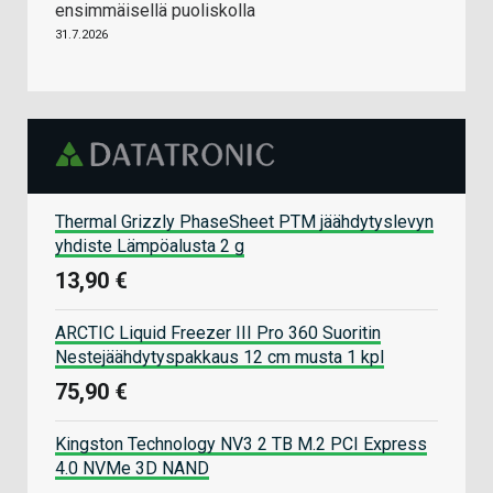
ensimmäisellä puoliskolla
31.7.2026
Thermal Grizzly PhaseSheet PTM jäähdytyslevyn
yhdiste Lämpöalusta 2 g
13,90 €
ARCTIC Liquid Freezer III Pro 360 Suoritin
Nestejäähdytyspakkaus 12 cm musta 1 kpl
75,90 €
Kingston Technology NV3 2 TB M.2 PCI Express
4.0 NVMe 3D NAND