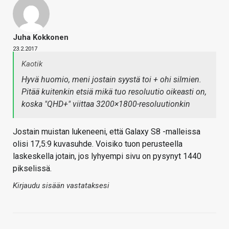
Juha Kokkonen
23.2.2017
Kaotik
Hyvä huomio, meni jostain syystä toi + ohi silmien.
Pitää kuitenkin etsiä mikä tuo resoluutio oikeasti on,
koska "QHD+" viittaa 3200×1800-resoluutionkin
Jostain muistan lukeneeni, että Galaxy S8 -malleissa
olisi 17,5:9 kuvasuhde. Voisiko tuon perusteella
laskeskella jotain, jos lyhyempi sivu on pysynyt 1440
pikselissä.
Kirjaudu sisään vastataksesi