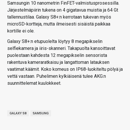
Samsungin 10 nanometrin FinFET-valmistusprosessilla.
Järjestelmäpiirin tukena on 4 gigatavua muistia ja 64 Gt
tallennustilaa. Galaxy S8+:n kerrotaan tukevan myös
microSD-kortteja, mutta ilmeisesti sisäistä paikkaa
kortille ei ole.
Galaxy S8+:n etupuolelta löytyy 8 megapikselin
selfiekamera ja iiris-skanneri. Takapuolta kansoittavat
puolestaan kahdesta 12 megapikselin sensorista
rakentuva kameraratkaisu ja langattoman latauksen
vaatimat käämit. Koko komeus on IP68-luokiteltu pölyä ja
vettä vastaan. Puhelimen kylkiäisenä tulee AKG:n
suunnittelemat kuulokkeet.
GALAXY S8
SAMSUNG