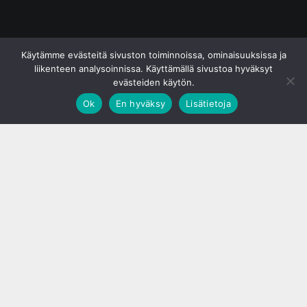
© S&J Media Oy
Käytämme evästeitä sivuston toiminnoissa, ominaisuuksissa ja
liikenteen analysoinnissa. Käyttämällä sivustoa hyväksyt
evästeiden käytön.
Ok
En hyväksy
Lisätietoja
;