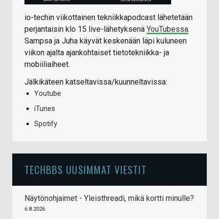
io-techin viikottainen tekniikkapodcast lähetetään
perjantaisin klo 15 live-lähetyksenä
YouTubessa
.
Sampsa ja Juha käyvät keskenään läpi kuluneen
viikon ajalta ajankohtaiset tietotekniikka- ja
mobiiliaiheet.
Jälkikäteen katseltavissa/kuunneltavissa:
Youtube
iTunes
Spotify
TECHBBS UUSIMMAT VIESTIT
Näytönohjaimet - Yleisthreadi, mikä kortti minulle?
6.8.2026