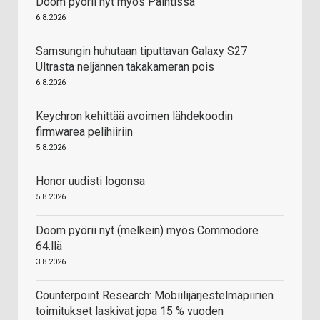
Doom pyörii nyt myös Paintissa
6.8.2026
Samsungin huhutaan tiputtavan Galaxy S27
Ultrasta neljännen takakameran pois
6.8.2026
Keychron kehittää avoimen lähdekoodin
firmwarea pelihiiriin
5.8.2026
Honor uudisti logonsa
5.8.2026
Doom pyörii nyt (melkein) myös Commodore
64:llä
3.8.2026
Counterpoint Research: Mobiilijärjestelmäpiirien
toimitukset laskivat jopa 15 % vuoden