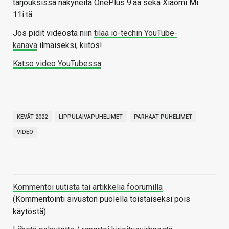
tarjouksissa näkyneitä OnePlus 9:ää sekä Xiaomi Mi
11i:tä.
Jos pidit videosta niin
tilaa io-techin YouTube-
kanava
ilmaiseksi, kiitos!
Katso video YouTubessa
KEVÄT 2022
LIPPULAIVAPUHELIMET
PARHAAT PUHELIMET
VIDEO
Kommentoi uutista tai artikkelia foorumilla
(Kommentointi sivuston puolella toistaiseksi pois
käytöstä)