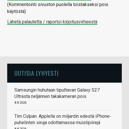
(Kommentointi sivuston puolella toistakseksi pois
käytöstä)
Lähetä palautetta / raportoi kirjoitusvirheestä
UUTISIA LYHYESTI
Samsungin huhutaan tiputtavan Galaxy S27
Ultrasta neljännen takakameran pois
8.8.2026
Tim Culpan: Applella on miljardin edestä iPhone-
puhelinten siruja odottamassa muistipiirejä
8.8.2026