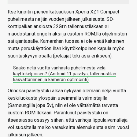
Itse kirjoitin pienen katsauksen Xperia XZ1 Compact
puhelimesta neljän vuoden jälkeen julkaisusta. SD-
korttipaikan ansiosta 32Gt:n tallennustilakaan ei
muodostunut ongelmaksi ja custom ROM:lla ohjelmiston
sai ajantasalle. Kamerahan tuossa ei ole enää kaksinen
mutta peruskäyttöön ihan käyttökelpoinen kapula myös
suorituskyvyn osalta (pelaajat toki asia erikseen).
Saako neljä vuotta vanhasta puhelimesta vielä
käyttökelpoisen? (Android 11 päivitys, tallennustilan
kasvattaminen ja kameran optimointi)
Onneksi päivitystuki alkaa nykyään olemaan neljä vuotta
keskiluokasta ylöspäin useimmilla valmistajilla
(Samsungilla jopa 5v), niin ei ole välttämättä tarvetta
custom ROM:llekaan. Parantunut päivitystuki on
itseasiassa osasyy siihen, että vanhoja lippulaivamalleja
voi suositella melko varauksitta alennuksista esim. vuosi
julkaisun jälkeen.