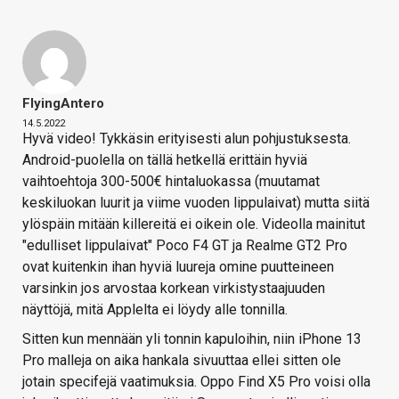
FlyingAntero
14.5.2022
Hyvä video! Tykkäsin erityisesti alun pohjustuksesta.
Android-puolella on tällä hetkellä erittäin hyviä
vaihtoehtoja 300-500€ hintaluokassa (muutamat
keskiluokan luurit ja viime vuoden lippulaivat) mutta siitä
ylöspäin mitään killereitä ei oikein ole. Videolla mainitut
"edulliset lippulaivat" Poco F4 GT ja Realme GT2 Pro
ovat kuitenkin ihan hyviä luureja omine puutteineen
varsinkin jos arvostaa korkean virkistystaajuuden
näyttöjä, mitä Applelta ei löydy alle tonnilla.
Sitten kun mennään yli tonnin kapuloihin, niin iPhone 13
Pro malleja on aika hankala sivuuttaa ellei sitten ole
jotain specifejä vaatimuksia. Oppo Find X5 Pro voisi olla