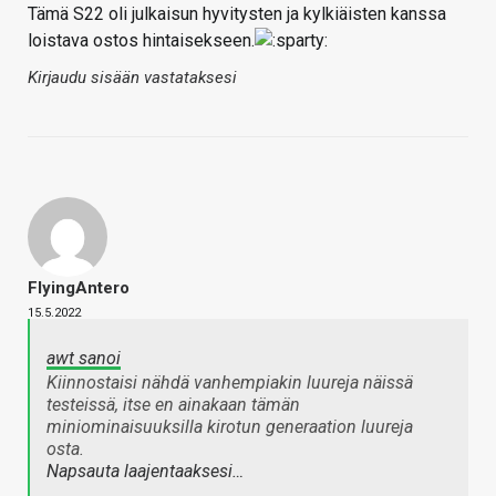
Tämä S22 oli julkaisun hyvitysten ja kylkiäisten kanssa
loistava ostos hintaisekseen.
Kirjaudu sisään vastataksesi
FlyingAntero
15.5.2022
awt sanoi
Kiinnostaisi nähdä vanhempiakin luureja näissä
testeissä, itse en ainakaan tämän
miniominaisuuksilla kirotun generaation luureja
osta.
Napsauta laajentaaksesi…