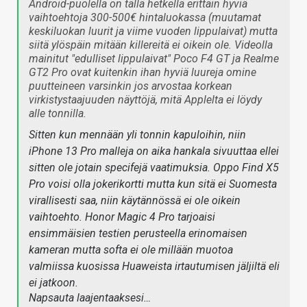
Android-puolella on tällä hetkellä erittäin hyviä
vaihtoehtoja 300-500€ hintaluokassa (muutamat
keskiluokan luurit ja viime vuoden lippulaivat) mutta
siitä ylöspäin mitään killereitä ei oikein ole. Videolla
mainitut "edulliset lippulaivat" Poco F4 GT ja Realme
GT2 Pro ovat kuitenkin ihan hyviä luureja omine
puutteineen varsinkin jos arvostaa korkean
virkistystaajuuden näyttöjä, mitä Applelta ei löydy
alle tonnilla.
Sitten kun mennään yli tonnin kapuloihin, niin
iPhone 13 Pro malleja on aika hankala sivuuttaa ellei
sitten ole jotain specifejä vaatimuksia. Oppo Find X5
Pro voisi olla jokerikortti mutta kun sitä ei Suomesta
virallisesti saa, niin käytännössä ei ole oikein
vaihtoehto. Honor Magic 4 Pro tarjoaisi
ensimmäisien testien perusteella erinomaisen
kameran mutta softa ei ole millään muotoa
valmiissa kuosissa Huaweista irtautumisen jäljiltä eli
ei jatkoon.
Napsauta laajentaaksesi…