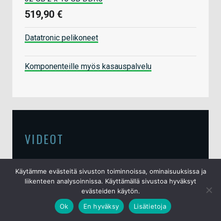
519,90 €
Datatronic pelikoneet
Komponenteille myös kasauspalvelu
VIDEOT
Käytämme evästeitä sivuston toiminnoissa, ominaisuuksissa ja
Video: Testissä Audeze Maxwell 2
liikenteen analysoinnissa. Käyttämällä sivustoa hyväksyt
-pelikuulokkeet
evästeiden käytön.
15.6.2026
Ok
En hyväksy
Lisätietoja