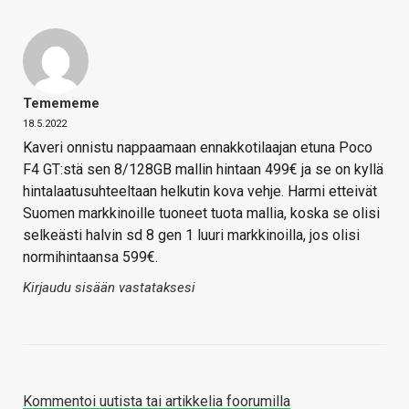
Temememe
18.5.2022
Kaveri onnistu nappaamaan ennakkotilaajan etuna Poco
F4 GT:stä sen 8/128GB mallin hintaan 499€ ja se on kyllä
hintalaatusuhteeltaan helkutin kova vehje. Harmi etteivät
Suomen markkinoille tuoneet tuota mallia, koska se olisi
selkeästi halvin sd 8 gen 1 luuri markkinoilla, jos olisi
normihintaansa 599€.
Kirjaudu sisään vastataksesi
Kommentoi uutista tai artikkelia foorumilla