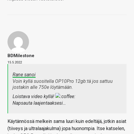
BDMilestone
15.5.2022
Rane sanoi
Voin kyllä suositella OP10Pro 12gb:tä jos sattuu
jostakin alle 750e löytämään.
Loistava video kyllä!
Napsauta laajentaaksesi…
Käytännössä melkein sama luuri kuin edeltäjä, jotkin asiat
(tiiveys ja ultralaajakulma) jopa huonompia. Itse katselen,