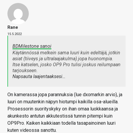
Rane
15.5.2022
BDMilestone sanoi
Käytännössä melkein sama luuri kuin edeltäjä, jotkin
asiat (tiiveys ja ultralaajakulma) jopa huonompia.
Itse katselen, josko OP9 Pro tulisi joskus reilumpaan
tarjoukseen.
Napsauta laajentaaksesi…
On kamerassa jopa parannuksia (lue dxomarkin arvio), ja
luuri on muutenkin näpyn hiotumpi kaikilla osa-alueilla.
Prosessorin suorityskyky on ihan omaa luokkaansa ja
akunkesto antutun akkutestissä tunnin pitempi kuin
OP9Pro. Kaiken kaikkiaan todella tasapainoinen luuri
kuten videossa sanottu.