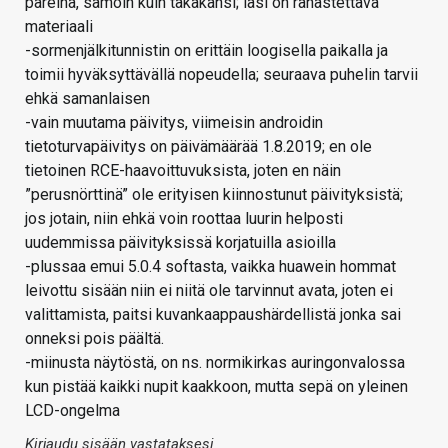
päreinä, samoin kuin takakansi; lasi on rahastettava
materiaali
-sormenjälkitunnistin on erittäin loogisella paikalla ja
toimii hyväksyttävällä nopeudella; seuraava puhelin tarvii
ehkä samanlaisen
-vain muutama päivitys, viimeisin androidin
tietoturvapäivitys on päivämäärää 1.8.2019; en ole
tietoinen RCE-haavoittuvuksista, joten en näin
”perusnörttinä” ole erityisen kiinnostunut päivityksistä;
jos jotain, niin ehkä voin roottaa luurin helposti
uudemmissa päivityksissä korjatuilla asioilla
-plussaa emui 5.0.4 softasta, vaikka huawein hommat
leivottu sisään niin ei niitä ole tarvinnut avata, joten ei
valittamista, paitsi kuvankaappaushärdellistä jonka sai
onneksi pois päältä.
-miinusta näytöstä, on ns. normikirkas auringonvalossa
kun pistää kaikki nupit kaakkoon, mutta sepä on yleinen
LCD-ongelma
Kirjaudu sisään vastataksesi