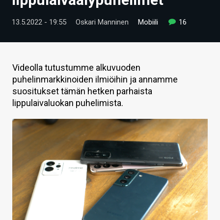
ARTIKKELIT
13.5.2022 - 19:55
Oskari Manninen
Mobiili
16
VIDEOT
TECHBBS
Videolla tutustumme alkuvuoden
TIETOA
puhelinmarkkinoiden ilmiöihin ja annamme
suositukset tämän hetken parhaista
HINTA.FI
lippulaivaluokan puhelimista.
KAUPPA
VAIHDA TEEMA
HAKU