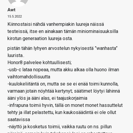
Awt
15.5.2022
Kiinnostaisi nähdä vanhempiakin luureja näissä
testeissä, itse en ainakaan tämän miniominaisuuksilla
kirotun generaation luureja osta.
pistän tähän lyhyen arvostelun nykyisestä ”wanhasta”
luurista..
Honor8 palvelee kohtuullisesti;
-usb-c lataa nopeaa, mutta akku alkaa olla huono ilman
vaihtomahdollisuutta
-kuulokeliitäntä on, mutta se se ei enää toimi kunnolla,
varmaan jotain nöyhtää kertynyt; säätimet löytyi lähinnä
ääni ylös ja ääni alas, ei taajuskorjaimia
-infrapuna toimii hyvin, tällä on monet monet hassuttelut
tehty ja illat pelastettu, kun kaukosäädintä ei ole ollut
saatavissa
-näyttö ja kosketus toimii, vaikka ruutu on ns. pillun