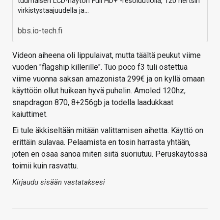
tuumaisen LCD-näytön Full HD+ -resoluutiolla, 120 hertsin
virkistystaajuudella ja…
bbs.io-tech.fi
Videon aiheena oli lippulaivat, mutta täältä peukut viime
vuoden "flagship killerille". Tuo poco f3 tuli ostettua
viime vuonna saksan amazonista 299€ ja on kyllä omaan
käyttöön ollut huikean hyvä puhelin. Amoled 120hz,
snapdragon 870, 8+256gb ja todella laadukkaat
kaiuttimet.
Ei tule äkkiseltään mitään valittamisen aihetta. Käyttö on
erittäin sulavaa. Pelaamista en tosin harrasta yhtään,
joten en osaa sanoa miten siitä suoriutuu. Peruskäytössä
toimii kuin rasvattu.
Kirjaudu sisään vastataksesi