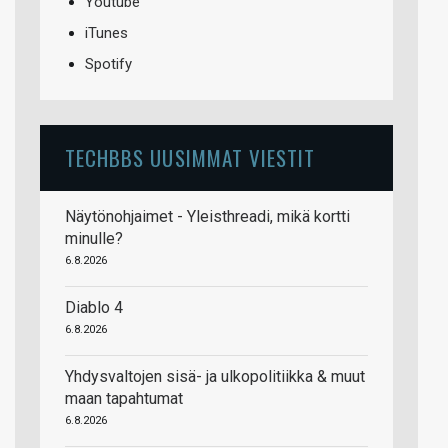
Youtube
iTunes
Spotify
TECHBBS UUSIMMAT VIESTIT
Näytönohjaimet - Yleisthreadi, mikä kortti
minulle?
6.8.2026
Diablo 4
6.8.2026
Yhdysvaltojen sisä- ja ulkopolitiikka & muut
maan tapahtumat
6.8.2026