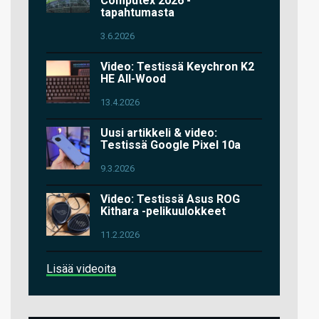
Computex 2026 -
tapahtumasta
3.6.2026
Video: Testissä Keychron K2
HE All-Wood
13.4.2026
Uusi artikkeli & video:
Testissä Google Pixel 10a
9.3.2026
Video: Testissä Asus ROG
Kithara -pelikuulokkeet
11.2.2026
Lisää videoita