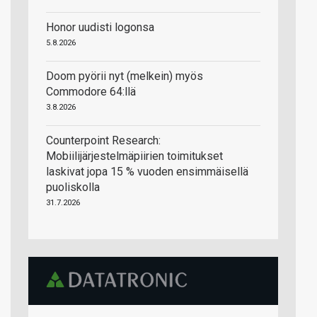
Honor uudisti logonsa
5.8.2026
Doom pyörii nyt (melkein) myös
Commodore 64:llä
3.8.2026
Counterpoint Research:
Mobiilijärjestelmäpiirien toimitukset
laskivat jopa 15 % vuoden ensimmäisellä
puoliskolla
31.7.2026