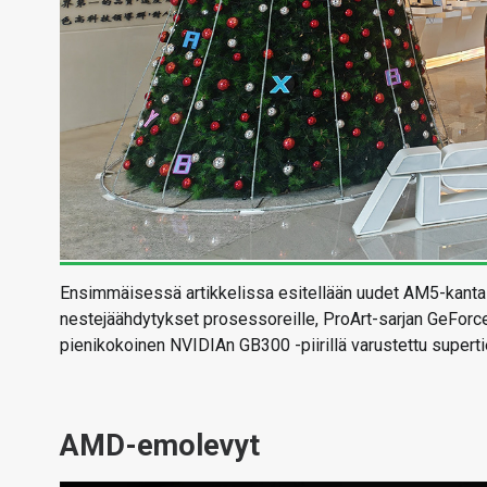
Ensimmäisessä artikkelissa esitellään uudet AM5-kanta
nestejäähdytykset prosessoreille, ProArt-sarjan GeForce
pienikokoinen NVIDIAn GB300 -piirillä varustettu supert
AMD-emolevyt