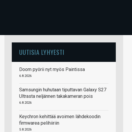
UUTISIA LYHYESTI
Doom pyörii nyt myös Paintissa
6.8.2026
Samsungin huhutaan tiputtavan Galaxy S27
Ultrasta neljännen takakameran pois
6.8.2026
Keychron kehittää avoimen lähdekoodin
firmwarea pelihiiriin
5.8.2026