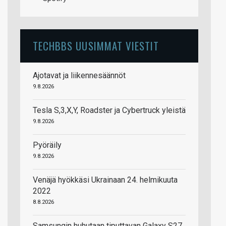
TECHBBS UUSIMMAT VIESTIT
Ajotavat ja liikennesäännöt
9.8.2026
Tesla S,3,X,Y, Roadster ja Cybertruck yleistä
9.8.2026
Pyöräily
9.8.2026
Venäjä hyökkäsi Ukrainaan 24. helmikuuta
2022
8.8.2026
Samsungin huhutaan tiputtavan Galaxy S27