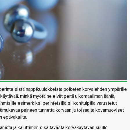
perinteisistä nappikuulokkeista poiketen korvalehden ympärille
vakäytävää, minkä myötä ne eivät peitä ulkomaailman ääniä,
misille esimerkiksi perinteisillä silikonitulpilla varustetut
ämukavaa paineen tunnetta korvaan ja toisaalta kovamuoviset
n epävakailta.
nista ja kaiuttimen sisältävästä korvakäytävän suulle