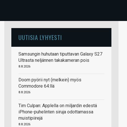
UUTISIA LYHYESTI
Samsungin huhutaan tiputtavan Galaxy S27
Ultrasta neljännen takakameran pois
8.8.2026
Doom pyörii nyt (melkein) myös
Commodore 64:llä
8.8.2026
Tim Culpan: Applella on miljardin edestä
iPhone-puhelinten siruja odottamassa
muistipiirejä
8.8.2026