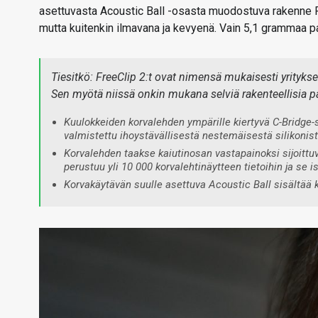
asettuvasta Acoustic Ball -osasta muodostuva rakenne F
mutta kuitenkin ilmavana ja kevyenä. Vain 5,1 grammaa p
Tiesitkö: FreeClip 2:t ovat nimensä mukaisesti yrityk
Sen myötä niissä onkin mukana selviä rakenteellisia p
Kuulokkeiden korvalehden ympärille kiertyvä C-Bridge-
valmistettu ihoystävällisestä nestemäisestä silikonis
Korvalehden taakse kaiutinosan vastapainoksi sijoitt
perustuu yli 10 000 korvalehtinäytteen tietoihin ja se i
Korvakäytävän suulle asettuva Acoustic Ball sisältää 