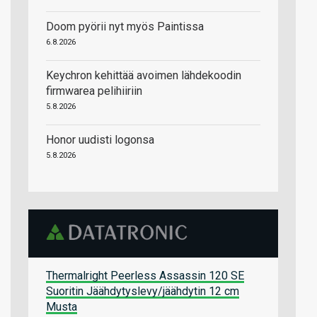
Doom pyörii nyt myös Paintissa
6.8.2026
Keychron kehittää avoimen lähdekoodin
firmwarea pelihiiriin
5.8.2026
Honor uudisti logonsa
5.8.2026
Thermalright Peerless Assassin 120 SE
Suoritin Jäähdytyslevy/jäähdytin 12 cm
Musta