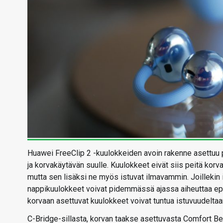
Huawei FreeClip 2 -kuulokkeiden avoin rakenne asettuu 
ja korvakäytävän suulle. Kuulokkeet eivät siis peitä kor
mutta sen lisäksi ne myös istuvat ilmavammin. Joillekin ih
nappikuulokkeet voivat pidemmässä ajassa aiheuttaa ep
korvaan asettuvat kuulokkeet voivat tuntua istuvuudeltaa
C-Bridge-sillasta, korvan taakse asettuvasta Comfort Bea