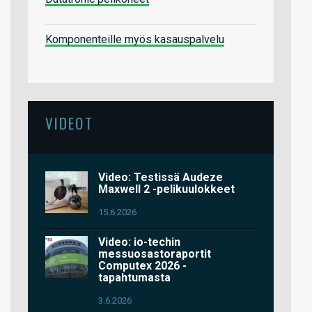
Komponenteille myös kasauspalvelu
VIDEOT
Video: Testissä Audeze
Maxwell 2 -pelikuulokkeet
15.6.2026
Video: io-techin
messuosastoraportit
Computex 2026 -
tapahtumasta
3.6.2026