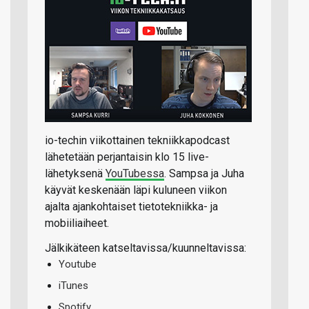
io-techin viikottainen tekniikkapodcast
lähetetään perjantaisin klo 15 live-
lähetyksenä
YouTubessa
. Sampsa ja Juha
käyvät keskenään läpi kuluneen viikon
ajalta ajankohtaiset tietotekniikka- ja
mobiiliaiheet.
Jälkikäteen katseltavissa/kuunneltavissa:
Youtube
iTunes
Spotify