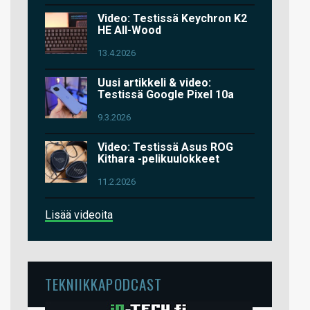
Video: Testissä Keychron K2
HE All-Wood
13.4.2026
Uusi artikkeli & video:
Testissä Google Pixel 10a
9.3.2026
Video: Testissä Asus ROG
Kithara -pelikuulokkeet
11.2.2026
Lisää videoita
TEKNIIKKAPODCAST