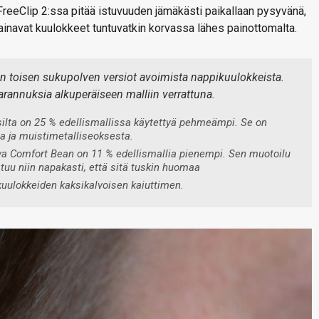
reeClip 2:ssa pitää istuvuuden jämäkästi paikallaan pysyvänä,
ainavat kuulokkeet tuntuvatkin korvassa lähes painottomalta.
sen toisen sukupolven versiot avoimista nappikuulokkeista.
arannuksia alkuperäiseen malliin verrattuna.
silta on 25 % edellismallissa käytettyä pehmeämpi. Se on
ta ja muistimetalliseoksesta.
uva Comfort Bean on 11 % edellismallia pienempi. Sen muotoilu
stuu niin napakasti, että sitä tuskin huomaa
kuulokkeiden kaksikalvoisen kaiuttimen.