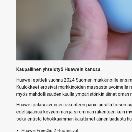
Kaupallinen yhteistyö Huawein kanssa.
Huawei esitteli vuonna 2024 Suomen markkinoille ensim
Kuulokkeet erosivat markkinoiden massasta avoimella rake
myös mahdollisuuden kuulla ympäristönkin äänet oman mus
Huawei palasi avoimen rakenteen pariin uusilla toisen su
edeltäjäänsä kevyemmän ja siromman rakenteen kuin m
sekä entistä tehokkaamman kaiuttimet äänenlaadusta hu
Huawei FreeClip 2 -tuotesivut