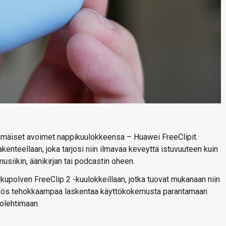
mäiset avoimet nappikuulokkeensa – Huawei FreeClipit.
nteellaan, joka tarjosi niin ilmavaa keveyttä istuvuuteen kuin
iikin, äänikirjan tai podcastin oheen.
kupolven FreeClip 2 -kuulokkeillaan, jotka tuovat mukanaan niin
yös tehokkaampaa laskentaa käyttökokemusta parantamaan
olehtimaan.