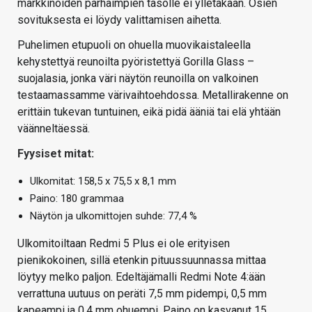
markkinoiden parhaimpien tasolle ei ylletäkään. Osien
sovituksesta ei löydy valittamisen aihetta.
Puhelimen etupuoli on ohuella muovikaistaleella
kehystettyä reunoilta pyöristettyä Gorilla Glass –
suojalasia, jonka väri näytön reunoilla on valkoinen
testaamassamme värivaihtoehdossa. Metallirakenne on
erittäin tukevan tuntuinen, eikä pidä ääniä tai elä yhtään
väänneltäessä.
Fyysiset mitat:
Ulkomitat: 158,5 x 75,5 x 8,1 mm
Paino: 180 grammaa
Näytön ja ulkomittojen suhde: 77,4 %
Ulkomitoiltaan Redmi 5 Plus ei ole erityisen
pienikokoinen, sillä etenkin pituussuunnassa mittaa
löytyy melko paljon. Edeltäjämalli Redmi Note 4:ään
verrattuna uutuus on peräti 7,5 mm pidempi, 0,5 mm
kapeampi ja 0,4 mm ohuempi. Paino on kasvanut 15