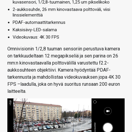
kuvasensori, 1/2,8-tuumainen, 1,25 um pikselikoko
2-aukkosuhde, 26 mm kinovastaava polttoväli, viisi
linssielementtiä
PDAF-automaattitarkennus
Kaksisävy-LED-salama
Videokuvaus: 4K 30 FPS
Omnivisionin 1/2,8 tuuman sensoriin perustuva kamera
on tarkkuudeltaan 12 megapikseliä ja sen parina on 26
mm:n kinovastaavalla polttovälillä varustettu f2.2-
aukkosuhteen objektiivi. Kamera hyödyntää PDAF-
tarkennusta ja mahdollistaa videokuvauksen jopa 4K 30
FPS –laadulla, joka on hyvä suoritus runsaan 200 euron
laitteelta.