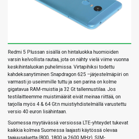
Redmi 5 Plussan sisällä on hintaluokka huomioiden
varsin kelvollista rautaa, jota on nähty vielä viime vuonna
keskihintaluokan puhelimissa. Virtapihiksi todettu
kahdeksanytiminen Snapdragon 625 –järjestelmäpiiri on
varmasti jo useimmille tuttu ja sen parina on kolme
gigatavua RAM-muistia ja 32 Gt tallennustilaa. Jos
testilaitteemme muistimäärät eivät meinaa riittää, on
tarjolla myös 4 & 64 Gt:n muistiyhdistelmällä varustettu
versio 40 euron lisähintaan.
Suomessa myytävässä versiossa LTE-yhteydet tukevat
kaikkia kolmea Suomessa laajasti käytössä olevaa
taajuusaluetta (800, 1800 ja 2600 MHz). SIM-