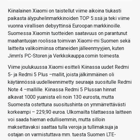
Kiinalainen Xiaomi on taistellut viime aikoina tiukasti
paikasta älypuhelinmarkkinoiden TOP 5:ssä ja teki viime
vuonna virallisen debyyttinsä Euroopan markkinoille.
Suomessa Xiaomin tuotteiden saatavuus on parantunut
maahantuojan roolissa toimivan Xiaomi-mi Suomen sekä
laitteita valikoimiinsa ottaneiden jälleenmyyjien, kuten
Jimm’s PC-Storen ja Verkkokauppa.comin toimesta.
Viime joulukuussa Xiaomi esitteli Kiinassa uudet Redmi
5- ja Redmi 5 Plus –mallit, joista jälkimmäinen oli
käytännössä uudelleennimetty seuraaja suositulle Redmi
Note 4 –mallille. Kiinassa Redmi 5 Plussan hinnat
alkavat 1000 yuanista eli noin 130 eurosta, mutta
Suomesta ostettuna suositushinta on ymmärrettävästi
korkeampi – 229,90 euroa. Ulkomailta tilattaessa laitteen
voi saada hieman edullisemmin, mutta silloin
maksettavaksi saattaa tulla veroja ja tullimaksuja ja
ostajan on varmistuttava mm. tuesta Suomen LTE-