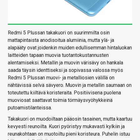
Redmi 5 Plussan takakuori on suurimmilta osin
mattapintaista anodisoitua alumiinia, mutta ylä- ja
alapääty ovat joidenkin muiden edullisemman hintaluokan
laitteiden tapaan muovia tuotantokustannusten
alentamiseksi. Metallin ja muovin värisävy on hankala
saada täysin identtiseksi ja sopivassa valossa myös
Redmi 5 Plussan muovi- ja metalliosien välillä on
nähtävissä selvä sävyero. Muovin ja metallin saumaan on
toteutettu kiiltävä koristeraita. Positiivisena puolena
muoviosat saattavat toimia törmäysvyöhykkeinä
putoamistilanteissa.
Takakuori on muodoiltaan pääosin tasainen, mutta kaartuu
kevyesti reunoilta. Kuori pyöristyy mukavasti kylkiin ja
reunakohtaan on muotoiltu pieni koristeura. Puhelin istuu