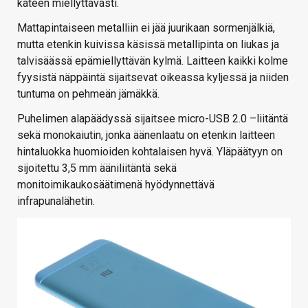
käteen miellyttävästi.
Mattapintaiseen metalliin ei jää juurikaan sormenjälkiä,
mutta etenkin kuivissa käsissä metallipinta on liukas ja
talvisäässä epämiellyttävän kylmä. Laitteen kaikki kolme
fyysistä näppäintä sijaitsevat oikeassa kyljessä ja niiden
tuntuma on pehmeän jämäkkä.
Puhelimen alapäädyssä sijaitsee micro-USB 2.0 –liitäntä
sekä monokaiutin, jonka äänenlaatu on etenkin laitteen
hintaluokka huomioiden kohtalaisen hyvä. Yläpäätyyn on
sijoitettu 3,5 mm ääniliitäntä sekä
monitoimikaukosäätimenä hyödynnettävä
infrapunalähetin.