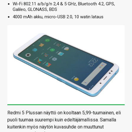
Wi-Fi 802.11 a/b/g/n 2,4 & 5 GHz, Bluetooth 4.2, GPS,
Galileo, GLONASS, BDS
4000 mAh akku, micro-USB 2.0, 10 watin lataus
Redmi 5 Plussan näyttö on kooltaan 5,99-tuumainen, eli
puoli tuumaa suurempi kuin edeltäjämallissa. Samalla
kuitenkin myös näytön kuvasuhde on muuttunut