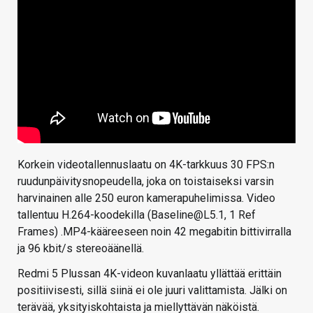
Korkein videotallennuslaatu on 4K-tarkkuus 30 FPS:n
ruudunpäivitysnopeudella, joka on toistaiseksi varsin
harvinainen alle 250 euron kamerapuhelimissa. Video
tallentuu H.264-koodekilla (Baseline@L5.1, 1 Ref
Frames) .MP4-kääreeseen noin 42 megabitin bittivirralla
ja 96 kbit/s stereoäänellä.
Redmi 5 Plussan 4K-videon kuvanlaatu yllättää erittäin
positiivisesti, sillä siinä ei ole juuri valittamista. Jälki on
terävää, yksityiskohtaista ja miellyttävän näköistä.