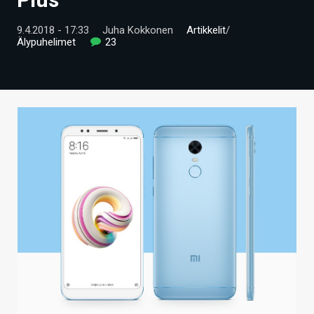
ARTIKKELIT
9.4.2018 - 17:33
Juha Kokkonen
Artikkelit
/
Älypuhelimet
23
VIDEOT
TECHBBS
TIETOA
HINTA.FI
KAUPPA
VAIHDA TEEMA
HAKU