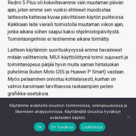
Redmi 5 Plus oli kokeiltavamme vain muutaman päivän
ajan, joten emme sen vuoksi ehtineet muodostaa
laitteesta kattavaa kuvaa päivittäisen käytön puitteissa.
Kaikkiaan laite vieraili toimistolla muutaman viikon ajan,
jonka aikana siihen saapui kaksi ohjelmistopäivitystä.
Toimintaongelmiin ei testiemme aikana törmätty.
Laitteen käytännön suorituskyvyssä emme havainneet
mitään valittamista. MIUI-käyttöliittymä toimii sujuvasti ja
toimintanopeus pärjää hyvin muita saman hintaluokan
puhelimia (kuten Moto G5S ja Huawei P Smart) vastaan.
Myös pelaaminen onnistuu kohtalaisesti, kunhan on
valmis karsimaan tarvittaessa raskaampien pelien
grafiikka-asetuksia.
Raa’alta suorituskyvyltään Redmi 5 Plus on samassa
Käytämme evästeitä sivuston toiminnoissa, ominaisuuksissa ja
luokassa muiden Snapdragon 625 –piirillisten laitteiden
liikenteen analysoinnissa. Käyttämällä sivustoa hyväksyt
evästeiden käytön.
kanssa. Alle 250 euron hintaluokassa sen nopeus riittää
varsin mukavasti useimpia kilpailijoita vastaan.
Ok
En hyväksy
Lisätietoja
Esimerkiksi Kirin 659 –piiriä käyttävä Huawei P Smart