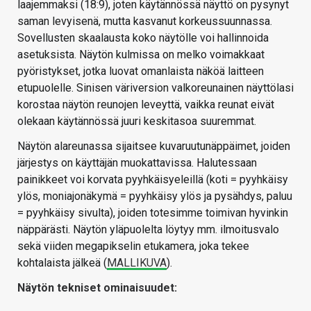
laajemmaksi (18:9), joten käytännössä näyttö on pysynyt
saman levyisenä, mutta kasvanut korkeussuunnassa.
Sovellusten skaalausta koko näytölle voi hallinnoida
asetuksista. Näytön kulmissa on melko voimakkaat
pyöristykset, jotka luovat omanlaista näköä laitteen
etupuolelle. Sinisen väriversion valkoreunainen näyttölasi
korostaa näytön reunojen leveyttä, vaikka reunat eivät
olekaan käytännössä juuri keskitasoa suuremmat.
Näytön alareunassa sijaitsee kuvaruutunäppäimet, joiden
järjestys on käyttäjän muokattavissa. Halutessaan
painikkeet voi korvata pyyhkäisyeleillä (koti = pyyhkäisy
ylös, moniajonäkymä = pyyhkäisy ylös ja pysähdys, paluu
= pyyhkäisy sivulta), joiden totesimme toimivan hyvinkin
näppärästi. Näytön yläpuolelta löytyy mm. ilmoitusvalo
sekä viiden megapikselin etukamera, joka tekee
kohtalaista jälkeä (
MALLIKUVA
).
Näytön tekniset ominaisuudet: