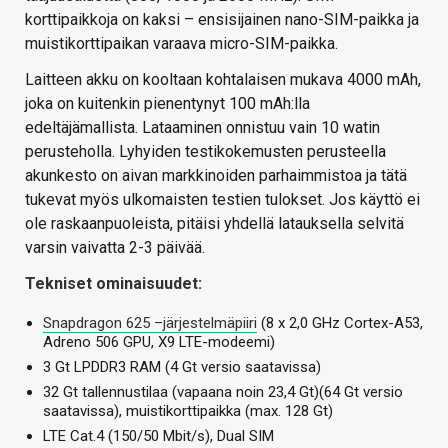
korttipaikkoja on kaksi – ensisijainen nano-SIM-paikka ja
muistikorttipaikan varaava micro-SIM-paikka.
Laitteen akku on kooltaan kohtalaisen mukava 4000 mAh,
joka on kuitenkin pienentynyt 100 mAh:lla
edeltäjämallista. Lataaminen onnistuu vain 10 watin
perusteholla. Lyhyiden testikokemusten perusteella
akunkesto on aivan markkinoiden parhaimmistoa ja tätä
tukevat myös ulkomaisten testien tulokset. Jos käyttö ei
ole raskaanpuoleista, pitäisi yhdellä latauksella selvitä
varsin vaivatta 2-3 päivää.
Tekniset ominaisuudet:
Snapdragon 625 –järjestelmäpiiri
(8 x 2,0 GHz Cortex-A53,
Adreno 506 GPU, X9 LTE-modeemi)
3 Gt LPDDR3 RAM (4 Gt versio saatavissa)
32 Gt tallennustilaa (vapaana noin 23,4 Gt)(64 Gt versio
saatavissa), muistikorttipaikka (max. 128 Gt)
LTE Cat.4 (150/50 Mbit/s), Dual SIM