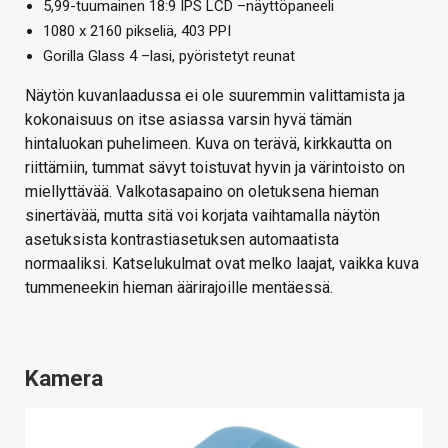
5,99-tuumainen 18:9 IPS LCD –näyttöpaneeli
1080 x 2160 pikseliä, 403 PPI
Gorilla Glass 4 –lasi, pyöristetyt reunat
Näytön kuvanlaadussa ei ole suuremmin valittamista ja
kokonaisuus on itse asiassa varsin hyvä tämän
hintaluokan puhelimeen. Kuva on terävä, kirkkautta on
riittämiin, tummat sävyt toistuvat hyvin ja värintoisto on
miellyttävää. Valkotasapaino on oletuksena hieman
sinertävää, mutta sitä voi korjata vaihtamalla näytön
asetuksista kontrastiasetuksen automaatista
normaaliksi. Katselukulmat ovat melko laajat, vaikka kuva
tummeneekin hieman äärirajoille mentäessä.
Kamera