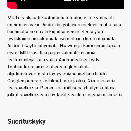
MIUI:n raskaasti kustomoitu toteutus ei ole varmasti
useimpien vakio-Androidin ystävien mieleen, mutta siitä
huolimatta se on allekirjoittaneen mielestä yksi
tyylikkäimmän näköisistä valmistajien kustomoimista
Android-käyttöliittymistä. Huawein ja Samsungin tapaan
myös MIUI sisältää paljon valmistajan omia
lisätoimintoja, joita vakio-Androidista ei löydy.
Testilaitteessamme olleesta globaalista
ohjelmistoversiosta löytyy esiasennettuna kaikki
Googlen perussovellukset sekä joukko Xiaomin omia
lisäsovelluksia. Pienenä harmillisena yksityiskohtana
jotkut sovelluksista näyttävät sisällön seassa mainoksia.
Suorituskyky