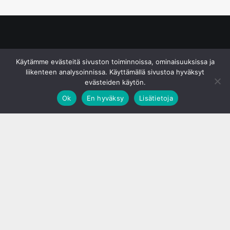
© S&J Media Oy
Käytämme evästeitä sivuston toiminnoissa, ominaisuuksissa ja
liikenteen analysoinnissa. Käyttämällä sivustoa hyväksyt
evästeiden käytön.
Ok
En hyväksy
Lisätietoja
;