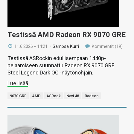
Testissä AMD Radeon RX 9070 GRE
11.6.2026 - 14:21
/
Sampsa Kurri
Kommentit (19)
Testissä ASRockin edullisempaan 1440p-
pelaamiseen suunnattu Radeon RX 9070 GRE
Steel Legend Dark OC -näytönohjain.
Lue lisää
9070 GRE
AMD
ASRock
Navi 48
Radeon