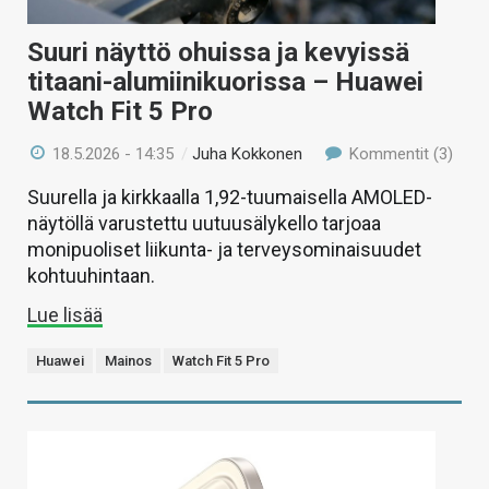
Suuri näyttö ohuissa ja kevyissä
titaani-alumiinikuorissa – Huawei
Watch Fit 5 Pro
18.5.2026 - 14:35
/
Juha Kokkonen
Kommentit (3)
Suurella ja kirkkaalla 1,92-tuumaisella AMOLED-
näytöllä varustettu uutuusälykello tarjoaa
monipuoliset liikunta- ja terveysominaisuudet
kohtuuhintaan.
Lue lisää
Huawei
Mainos
Watch Fit 5 Pro