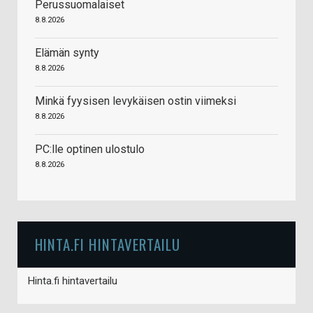
Perussuomalaiset
8.8.2026
Elämän synty
8.8.2026
Minkä fyysisen levykäisen ostin viimeksi
8.8.2026
PC:lle optinen ulostulo
8.8.2026
HINTA.FI HINTAVERTAILU
Hinta.fi hintavertailu