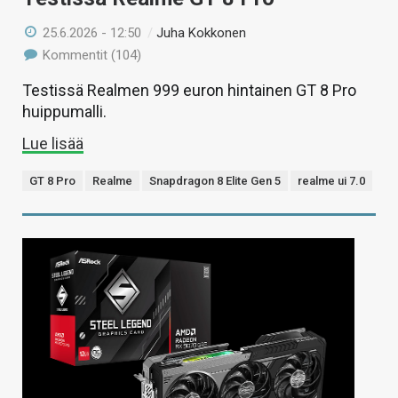
25.6.2026 - 12:50
/
Juha Kokkonen
Kommentit (104)
Testissä Realmen 999 euron hintainen GT 8 Pro
huippumalli.
Lue lisää
GT 8 Pro
Realme
Snapdragon 8 Elite Gen 5
realme ui 7.0