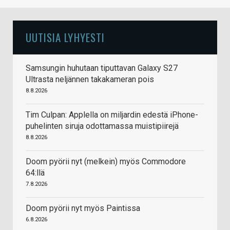
UUTISIA LYHYESTI
Samsungin huhutaan tiputtavan Galaxy S27
Ultrasta neljännen takakameran pois
8.8.2026
Tim Culpan: Applella on miljardin edestä iPhone-
puhelinten siruja odottamassa muistipiirejä
8.8.2026
Doom pyörii nyt (melkein) myös Commodore
64:llä
7.8.2026
Doom pyörii nyt myös Paintissa
6.8.2026