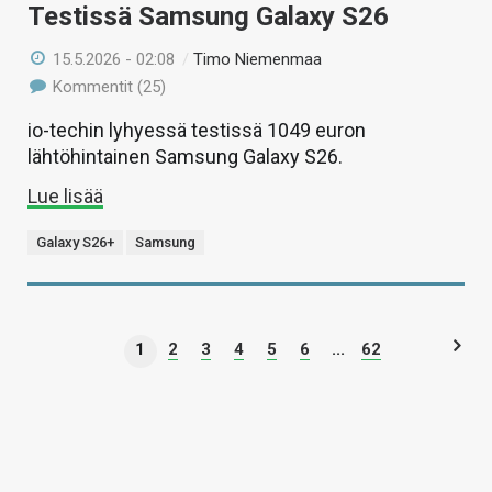
Testissä Samsung Galaxy S26
15.5.2026 - 02:08
/
Timo Niemenmaa
Kommentit (25)
io-techin lyhyessä testissä 1049 euron
lähtöhintainen Samsung Galaxy S26.
Lue lisää
Galaxy S26+
Samsung
1
2
3
4
5
6
...
62