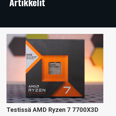
Artikkelit
ARTIKKELIT
VIDEOT
TECHBBS
TIETOA
HINTA.FI
KAUPPA
VAIHDA TEEMA
HAKU
Testissä AMD Ryzen 7 7700X3D