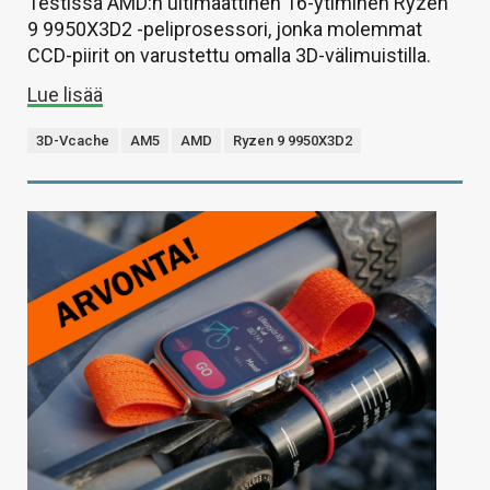
Testissä AMD:n ultimaattinen 16-ytiminen Ryzen
9 9950X3D2 -peliprosessori, jonka molemmat
CCD-piirit on varustettu omalla 3D-välimuistilla.
Lue lisää
3D-Vcache
AM5
AMD
Ryzen 9 9950X3D2