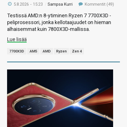
5.8.2026 - 15:23
/
Sampsa Kurri
Kommentit (49)
Testissä AMD:n 8-ytiminen Ryzen 7 7700X3D -
peliprosessori, jonka kellotaajuudet on hieman
alhaisemmat kuin 7800X3D-mallissa.
Lue lisää
7700X3D
AM5
AMD
Ryzen
Zen 4