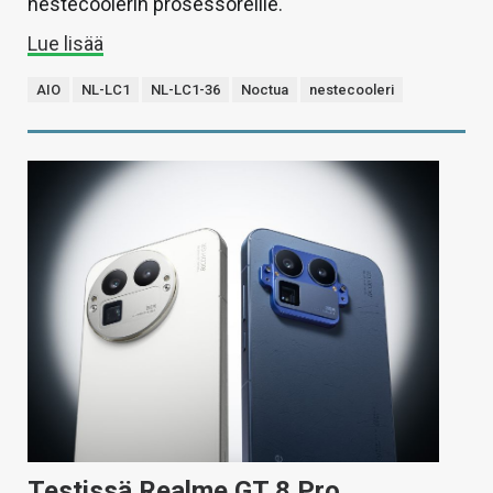
nestecoolerin prosessoreille.
Lue lisää
AIO
NL-LC1
NL-LC1-36
Noctua
nestecooleri
Testissä Realme GT 8 Pro