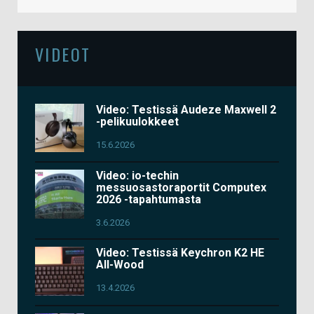
VIDEOT
Video: Testissä Audeze Maxwell 2
-pelikuulokkeet
15.6.2026
Video: io-techin
messuosastoraportit Computex
2026 -tapahtumasta
3.6.2026
Video: Testissä Keychron K2 HE
All-Wood
13.4.2026