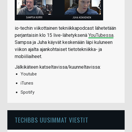
io-techin viikottainen tekniikkapodcast lähetetään
perjantaisin klo 15 live-lähetyksenä
YouTubessa
.
Sampsa ja Juha käyvät keskenään läpi kuluneen
viikon ajalta ajankohtaiset tietotekniikka- ja
mobiiliaiheet.
Jälkikäteen katseltavissa/kuunneltavissa:
Youtube
iTunes
Spotify
TECHBBS UUSIMMAT VIESTIT