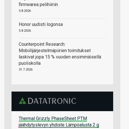
firmwarea pelihiiriin
5.8.2026
Honor uudisti logonsa
5.8.2026
Counterpoint Research:
Mobiilijärjestelmäpiirien toimitukset
laskivat jopa 15 % vuoden ensimmäisellä
puoliskolla
31.7.2026
Thermal Grizzly PhaseSheet PTM
jäähdytyslevyn yhdiste Lämpöalusta 2 g