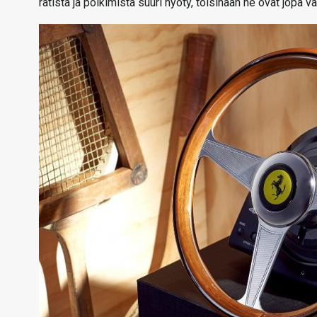
ratista ja polkimista suuri hyöty, toisinaan ne ovat jopa v