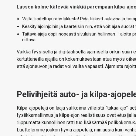
Lassen kolme kätevää vinkkiä parempaan kilpa-ajoon 
Vältä liioiteltuja ratin liikkeitä! Pidä liikkeet sulavina ja tas
Keskity ajolinjoihin ja kaarteisiin niin, että voit ajaa suorat 
Taitava ajaja oppii nopeasti sivuluisun hallinnan – aloita
riittävä.
Vaikka fyysisellä ja digitaalisella ajamisella onkin suuri
kartuttaneilla ajajilla on kokemuksestaan etua myös oike
että ajoneuvon ja radat voi valita vapaasti. Ajamista rajoitt
Pelivihjeitä auto- ja kilpa-ajopel
Kilpa-ajopelejä on laaja valikoima villeistä ”takaa-ajo”-ac
fysiikkamallinnus ja kilpa-ajon realistisuus ovat etusij
riippumatta kunnollinen ratti tuo lisäsärmää pelikokemu
Luettelemme joukon hyviä ajopelejä, niin uusia kuin vanh