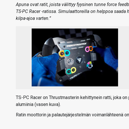
Apuna ovat ratit, joista välittyy fyysinen tunne force fe
TS-PC Racer -ratissa. Simulaattoreilla on helppoa saada h
kilpa-ajoa varten.”
TS-PC Racer on Thrustmasterin kehittynein ratti, joka on 
alumiinia (vasen kuva).
Ratin moottorin ja palautejärjestelmän voimanlähteenä o