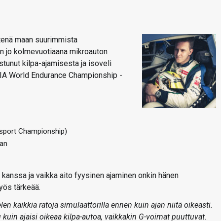
yhtenä maan suurimmista
lun jo kolmevuotiaana mikroauton
ostunut kilpa-ajamisesta ja isoveli
 FIA World Endurance Championship -
rsport Championship)
aan
n kanssa ja vaikka aito fyysinen ajaminen onkin hänen
yös tärkeää.
len kaikkia ratoja simulaattorilla ennen kuin ajan niitä oikeasti.
uu kuin ajaisi oikeaa kilpa-autoa, vaikkakin G-voimat puuttuvat.