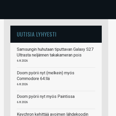
UUTISIA LYHYESTI
Samsungin huhutaan tiputtavan Galaxy S27
Ultrasta neljännen takakameran pois
6.8.2026
Doom pyörii nyt (melkein) myös
Commodore 64:llä
6.8.2026
Doom pyörii nyt myös Paintissa
6.8.2026
Keychron kehittää avoimen lähdekoodin