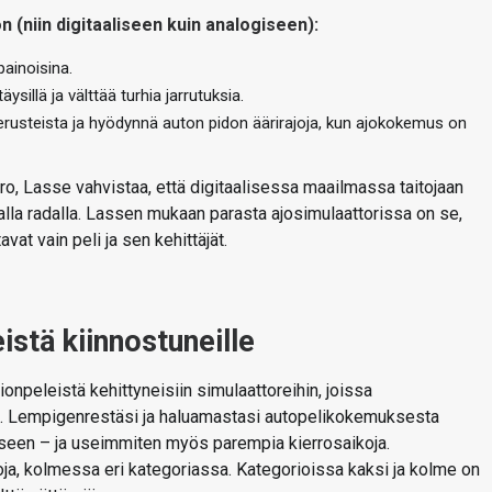
(niin digitaaliseen kuin analogiseen):
apainoisina.
täysillä ja välttää turhia jarrutuksia.
 perusteista ja hyödynnä auton pidon äärirajoja, kun ajokokemus on
 ero, Lasse vahvistaa, että digitaalisessa maailmassa taitojaan
alla radalla. Lassen mukaan parasta ajosimulaattorissa on se,
avat vain peli ja sen kehittäjät.
eistä kiinnostuneille
tionpeleistä kehittyneisiin simulaattoreihin, joissa
alla. Lempigenrestäsi ja haluamastasi autopelikokemuksesta
kseen – ja useimmiten myös parempia kierrosaikoja.
oja, kolmessa eri kategoriassa. Kategorioissa kaksi ja kolme on