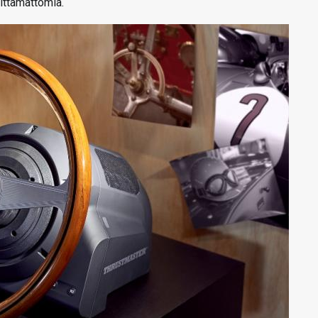
älttämättömiä.