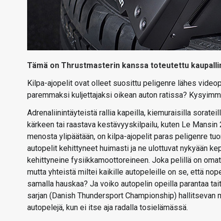
Tämä on Thrustmasterin kanssa toteutettu kaupallin
Kilpa-ajopelit ovat olleet suosittu peligenre lähes videope
paremmaksi kuljettajaksi oikean auton ratissa? Kysyimme 
Adrenaliinintäyteistä rallia kapeilla, kiemuraisilla sor
kärkeen tai raastava kestävyyskilpailu, kuten Le Mansin 
menosta ylipäätään, on kilpa-ajopelit paras peligenre tuo
autopelit kehittyneet huimasti ja ne ulottuvat nykyään ke
kehittyneine fysiikkamoottoreineen. Joka pelillä on oma
mutta yhteistä miltei kaikille autopeleille on se, että no
samalla hauskaa? Ja voiko autopelin opeilla parantaa t
sarjan (Danish Thundersport Championship) hallitsevan 
autopelejä, kun ei itse aja radalla tosielämässä.