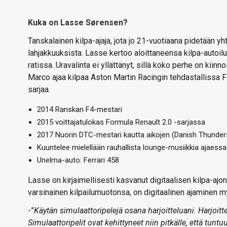
Kuka on Lasse Sørensen?
Tansk
alainen kilpa-ajaja, jota jo 21-vuotiaana pidetään 
lahjakkuuksista. Lasse kertoo aloittaneensa kilpa-autoi
ratissa. Uravalinta ei yllättänyt, sillä koko perhe on kiinn
Marco ajaa kilpaa Aston Martin Racingin tehdastallissa
sarjaa.
2014 Ranskan F4-mestari
2015 voittajatulokas Formula Renault 2.0 -sarjassa
2017 Nuorin DTC-mestari kautta aikojen (Danish Thunde
Kuuntelee mielellään rauhallista lounge-musiikkia ajaess
Unelma-auto: Ferrari 458
Lasse on kirjaimellisesti kasvanut digitaalisen kilpa-ajo
varsinainen kilpailumuotonsa, on digitaalinen ajaminen m
-”
Käytän simulaattoripelejä osana harjoitteluani. Harjoitte
Simulaattoripelit ovat kehittyneet niin pitkälle, että tunt