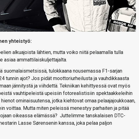
en yhteistyö:
lien alkuajoista lähtien, mutta voiko niitä pelaamalla tulla
asiaa ammattilaiskuljettajalta.
ateillä suomalaismetsissä, tulokkaana nousemassa F1-sarjan
24 tunnin ajot? Jos pidät moottoriurheilusta ja vauhdikkaasta
maan jännitystä ja viihdettä. Tekniikan kehittyessä ovat myös
peistä vauhtipeleistä upeisiin fotorealistisiin spektaakkeleihin
t hienot ominaisuutensa, jotka kiehtovat omaa pelaajajoukkoaan,
pein voittaa. Mutta miten peleissä menestyy parhaiten ja pitää
aitojaan oikeassa elämässä? Juttelimme tanskalaisen DTC-
mestarin Lasse Sørensenin kanssa, joka pelaa paljon