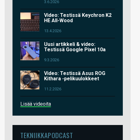
3.6.2026
Video: Testissä Keychron K2
HE All-Wood
13.4.2026
Uusi artikkeli & video:
Testissä Google Pixel 10a
9.3.2026
Video: Testissä Asus ROG
Kithara -pelikuulokkeet
11.2.2026
Lisää videoita
TEKNIIKKAPODCAST