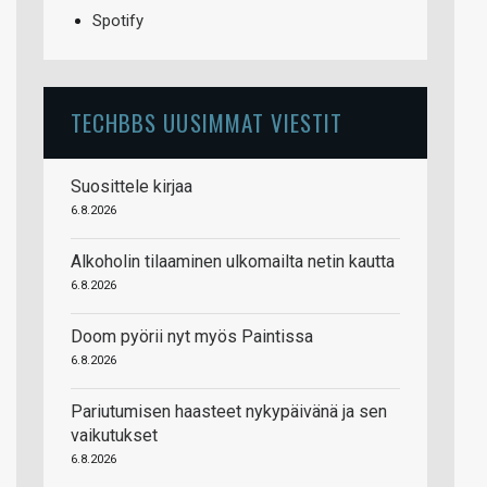
Spotify
TECHBBS UUSIMMAT VIESTIT
Suosittele kirjaa
6.8.2026
Alkoholin tilaaminen ulkomailta netin kautta
6.8.2026
Doom pyörii nyt myös Paintissa
6.8.2026
Pariutumisen haasteet nykypäivänä ja sen
vaikutukset
6.8.2026