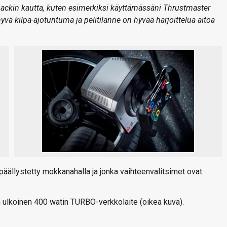
edbackin kautta, kuten esimerkiksi käyttämässäni Thrustmaster
yvä kilpa-ajotuntuma ja pelitilanne on hyvää harjoittelua aitoa
päällystetty mokkanahalla ja jonka vaihteenvalitsimet ovat
n ulkoinen 400 watin TURBO-verkkolaite (oikea kuva).