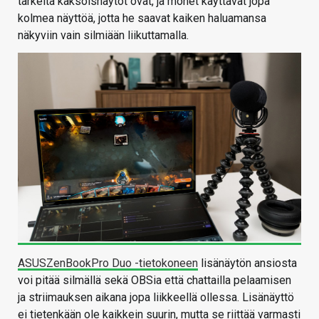
tärkeitä kaksoisnäytöt ovat, ja monet käyttävät jopa
kolmea näyttöä, jotta he saavat kaiken haluamansa
näkyviin vain silmiään liikuttamalla.
ASUSZenBookPro Duo -tietokoneen
lisänäytön ansiosta
voi pitää silmällä sekä OBSia että chattailla pelaamisen
ja striimauksen aikana jopa liikkeellä ollessa. Lisänäyttö
ei tietenkään ole kaikkein suurin, mutta se riittää varmasti