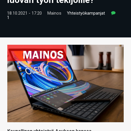
ARTIKKELIT
18.10.2021 - 17:20
Mainos
Yhteistyökampanjat
1
VIDEOT
TECHBBS
TIETOA
HINTA.FI
KAUPPA
VAIHDA TEEMA
HAKU