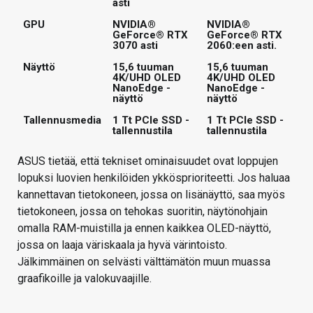
asti
GPU
NVIDIA®
NVIDIA®
GeForce® RTX
GeForce® RTX
3070 asti
2060:een asti.
Näyttö
15,6 tuuman
15,6 tuuman
4K/UHD OLED
4K/UHD OLED
NanoEdge -
NanoEdge -
näyttö
näyttö
Tallennusmedia
1 Tt PCIe SSD -
1 Tt PCIe SSD -
tallennustila
tallennustila
ASUS tietää, että tekniset ominaisuudet ovat loppujen
lopuksi luovien henkilöiden ykkösprioriteetti. Jos haluaa
kannettavan tietokoneen, jossa on lisänäyttö, saa myös
tietokoneen, jossa on tehokas suoritin, näytönohjain
omalla RAM-muistilla ja ennen kaikkea OLED-näyttö,
jossa on laaja väriskaala ja hyvä värintoisto.
Jälkimmäinen on selvästi välttämätön muun muassa
graafikoille ja valokuvaajille.