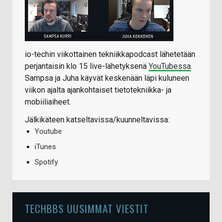
io-techin viikottainen tekniikkapodcast lähetetään
perjantaisin klo 15 live-lähetyksenä
YouTubessa
.
Sampsa ja Juha käyvät keskenään läpi kuluneen
viikon ajalta ajankohtaiset tietotekniikka- ja
mobiiliaiheet.
Jälkikäteen katseltavissa/kuunneltavissa:
Youtube
iTunes
Spotify
TECHBBS UUSIMMAT VIESTIT