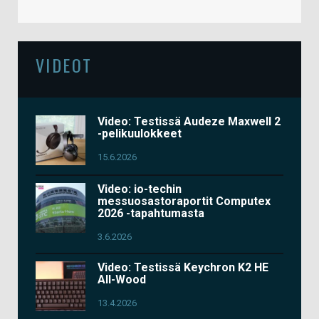
VIDEOT
Video: Testissä Audeze Maxwell 2
-pelikuulokkeet
15.6.2026
Video: io-techin
messuosastoraportit Computex
2026 -tapahtumasta
3.6.2026
Video: Testissä Keychron K2 HE
All-Wood
13.4.2026