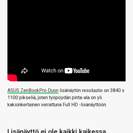
ASUS ZenBookPro Duon
lisänäytön resoluutio on 3840 x
1100 pikseliä, joten työpöydän pinta-ala on yli
kaksinkertainen verrattuna Full HD -lisänäyttöön.
Lisänäyttö ei ole kaikki kaikessa