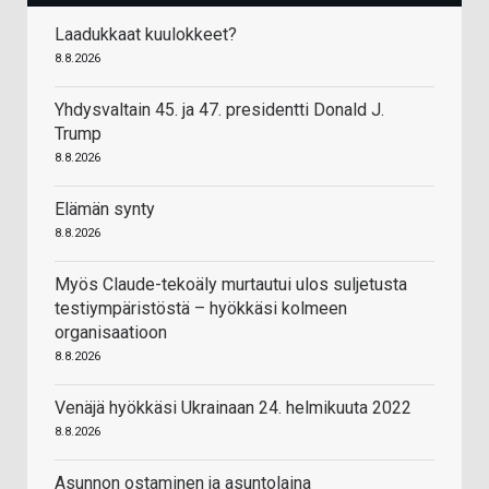
Laadukkaat kuulokkeet?
8.8.2026
Yhdysvaltain 45. ja 47. presidentti Donald J.
Trump
8.8.2026
Elämän synty
8.8.2026
Myös Claude-tekoäly murtautui ulos suljetusta
testiympäristöstä – hyökkäsi kolmeen
organisaatioon
8.8.2026
Venäjä hyökkäsi Ukrainaan 24. helmikuuta 2022
8.8.2026
Asunnon ostaminen ja asuntolaina