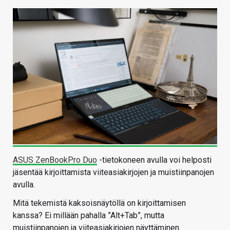
ASUS ZenBookPro Duo
-tietokoneen avulla voi helposti
jäsentää kirjoittamista viiteasiakirjojen ja muistiinpanojen
avulla.
Mitä tekemistä kaksoisnäytöllä on kirjoittamisen
kanssa? Ei millään pahalla ”Alt+Tab”, mutta
muistiinpanojen ja viiteasiakirjojen näyttäminen