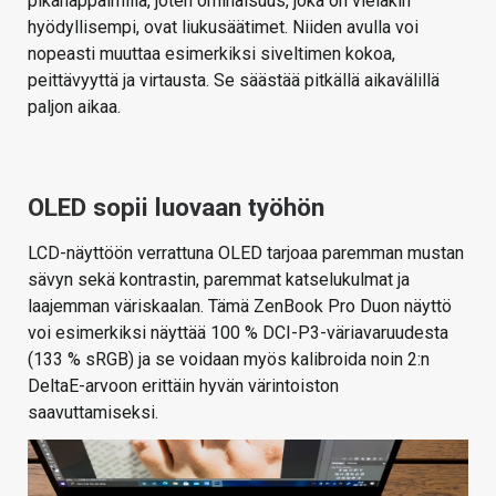
pikanäppäimillä, joten ominaisuus, joka on vieläkin
hyödyllisempi, ovat liukusäätimet. Niiden avulla voi
nopeasti muuttaa esimerkiksi siveltimen kokoa,
peittävyyttä ja virtausta. Se säästää pitkällä aikavälillä
paljon aikaa.
OLED sopii luovaan työhön
LCD-näyttöön verrattuna OLED tarjoaa paremman mustan
sävyn sekä kontrastin, paremmat katselukulmat ja
laajemman väriskaalan. Tämä ZenBook Pro Duon näyttö
voi esimerkiksi näyttää 100 % DCI-P3-väriavaruudesta
(133 % sRGB) ja se voidaan myös kalibroida noin 2:n
DeltaE-arvoon erittäin hyvän värintoiston
saavuttamiseksi.