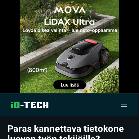
Paras kannettava tietokone
UUTISET
luovan työn tekijöille?