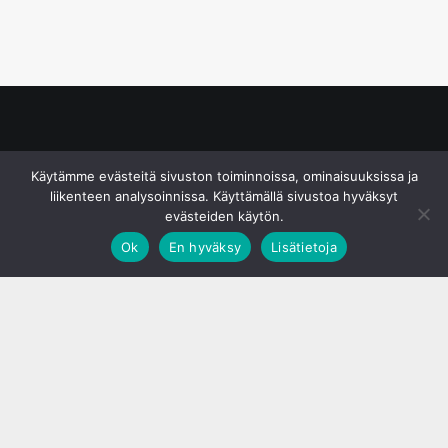
© S&J Media Oy
Käytämme evästeitä sivuston toiminnoissa, ominaisuuksissa ja
liikenteen analysoinnissa. Käyttämällä sivustoa hyväksyt
evästeiden käytön.
Ok
En hyväksy
Lisätietoja
;