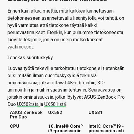
Ennen kuin alkaa miettiä, mitä kaikkea kannettavaan
tietokoneeseen asennettavalla lisänäytöllä voi tehdä, on
hyvä varmistaa että tietokone täyttää kaikki
perusvaatimukset. Etenkin, kun puhumme tietokoneesta
luoville tekijöille, joilla on usein melko korkeat
vaatimukset.
Tehokas suorituskyky
Luovaa työtä tekeville tarkoitettu tietokone ei tietenkään
olisi mitään ilman suorituskykyisiä teknisiä
ominaisuuksia, jotka riittävät 4K-editointiin, 3D-
animointiin ja muihin vaativiin tehtäviin. Seuraavassa on
joitakin ominaisuuksia, jotka löytyvät ASUS ZenBook Pro
Duo
UX582:sta
ja
UX581:stä
.
ASUS ZenBook
UX582
UX581
Pro Duo
CPU
10. Intel® Core™
Intel® Core™ i9 -
i9 -prosessoriin
prosessoriin asti