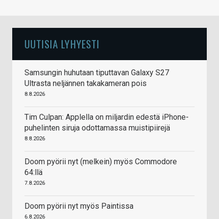
UUTISIA LYHYESTI
Samsungin huhutaan tiputtavan Galaxy S27
Ultrasta neljännen takakameran pois
8.8.2026
Tim Culpan: Applella on miljardin edestä iPhone-
puhelinten siruja odottamassa muistipiirejä
8.8.2026
Doom pyörii nyt (melkein) myös Commodore
64:llä
7.8.2026
Doom pyörii nyt myös Paintissa
6.8.2026