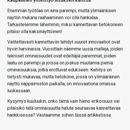
Kaupallinen yhteistyö Asuksen kanssa
Enemmän työtilaa on aina parempi, mutta ylimääräisen
näytön mukana raahaaminen voi olla hankalaa.
Tarkastelemme lähemmin, miksi kannettavan tietokoneen
pitäisi olla kaksinäyttöinen!
Valitettavasti kannettaviin tehdyt suuret innovaatiot ovat
hyvin harvinaisia. Vuosittain näemme uusia malleja, joiden
tekniset ominaisuudet ovat edeltäjiä paremmat, joiden
laatu on parempi ja joissa on joskus muutamia pieniä
ominaisuuksia, jotka erottuvat edukseen. Kehitys on
tietysti mukavaa, mutta tietokone, jossa on ylimääräinen
näyttö näppäimistön paikalla, on innovaationa omassa
luokassaan.
Kysymys kuuluukin, onko tämä vain hieno erikoisuus vai
pitäisikö tätä ominaisuutta haluta seuraavaa kannettavaa
hankkisessa? Vastaamme siihen tässä artikkelissa.