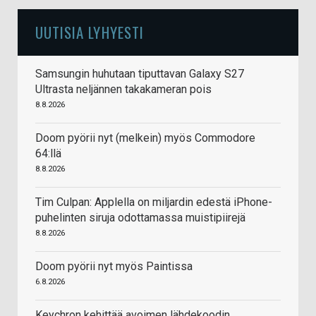
UUTISIA LYHYESTI
Samsungin huhutaan tiputtavan Galaxy S27
Ultrasta neljännen takakameran pois
8.8.2026
Doom pyörii nyt (melkein) myös Commodore
64:llä
8.8.2026
Tim Culpan: Applella on miljardin edestä iPhone-
puhelinten siruja odottamassa muistipiirejä
8.8.2026
Doom pyörii nyt myös Paintissa
6.8.2026
Keychron kehittää avoimen lähdekoodin