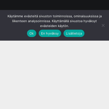
© S&J Media Oy
Käytämme evästeitä sivuston toiminnoissa, ominaisuuksissa ja
liikenteen analysoinnissa. Käyttämällä sivustoa hyväksyt
evästeiden käytön.
Ok
En hyväksy
Lisätietoja
;