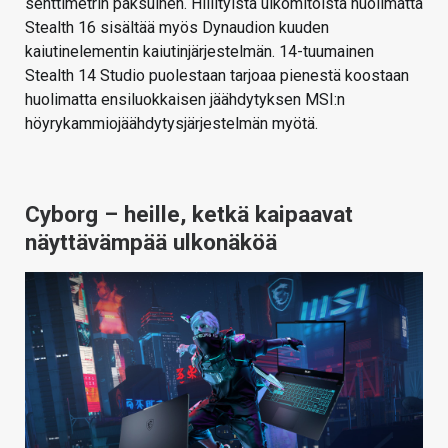
senttimetrin paksuinen. Hillityistä ulkomitoista huolimatta
Stealth 16 sisältää myös Dynaudion kuuden
kaiutinelementin kaiutinjärjestelmän. 14-tuumainen
Stealth 14 Studio puolestaan tarjoaa pienestä koostaan
huolimatta ensiluokkaisen jäähdytyksen MSI:n
höyrykammiojäähdytysjärjestelmän myötä.
Cyborg – heille, ketkä kaipaavat
näyttävämpää ulkonäköä