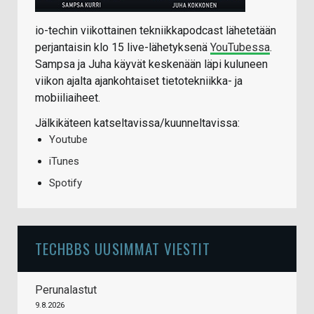
io-techin viikottainen tekniikkapodcast lähetetään
perjantaisin klo 15 live-lähetyksenä
YouTubessa
.
Sampsa ja Juha käyvät keskenään läpi kuluneen
viikon ajalta ajankohtaiset tietotekniikka- ja
mobiiliaiheet.
Jälkikäteen katseltavissa/kuunneltavissa:
Youtube
iTunes
Spotify
TECHBBS UUSIMMAT VIESTIT
Perunalastut
9.8.2026