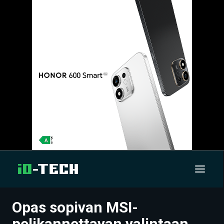
Opas sopivan MSI-
UUTISET
pelikannettavan valintaan