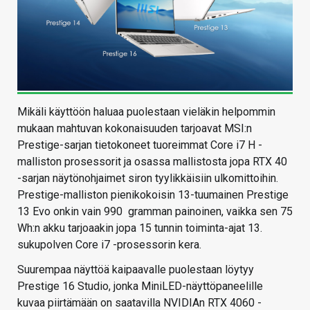
Mikäli käyttöön haluaa puolestaan vieläkin helpommin
mukaan mahtuvan kokonaisuuden tarjoavat MSI:n
Prestige-sarjan tietokoneet tuoreimmat Core i7 H -
malliston prosessorit ja osassa mallistosta jopa RTX 40
-sarjan näytönohjaimet siron tyylikkäisiin ulkomittoihin.
Prestige-malliston pienikokoisin 13-tuumainen Prestige
13 Evo onkin vain 990 gramman painoinen, vaikka sen 75
Wh:n akku tarjoaakin jopa 15 tunnin toiminta-ajat 13.
sukupolven Core i7 -prosessorin kera.
Suurempaa näyttöä kaipaavalle puolestaan löytyy
Prestige 16 Studio, jonka MiniLED-näyttöpaneelille
kuvaa piirtämään on saatavilla NVIDIAn RTX 4060 -