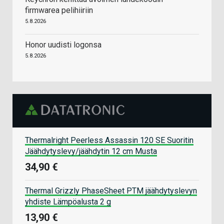
firmwarea pelihiiriin
5.8.2026
Honor uudisti logonsa
5.8.2026
Thermalright Peerless Assassin 120 SE Suoritin
Jäähdytyslevy/jäähdytin 12 cm Musta
34,90 €
Thermal Grizzly PhaseSheet PTM jäähdytyslevyn
yhdiste Lämpöalusta 2 g
13,90 €