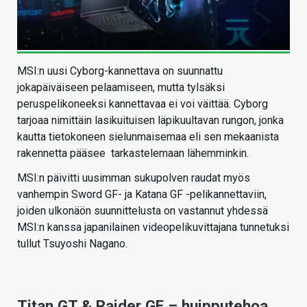
MSI:n uusi Cyborg-kannettava on suunnattu
jokapäiväiseen pelaamiseen, mutta tylsäksi
peruspelikoneeksi kannettavaa ei voi väittää. Cyborg
tarjoaa nimittäin lasikuituisen läpikuultavan rungon, jonka
kautta tietokoneen sielunmaisemaa eli sen mekaanista
rakennetta pääsee tarkastelemaan lähemminkin.
MSI:n päivitti uusimman sukupolven raudat myös
vanhempin Sword GF- ja Katana GF -pelikannettaviin,
joiden ulkonäön suunnittelusta on vastannut yhdessä
MSI:n kanssa japanilainen videopelikuvittajana tunnetuksi
tullut Tsuyoshi Nagano.
Titan GT & Raider GE – huipputehoa