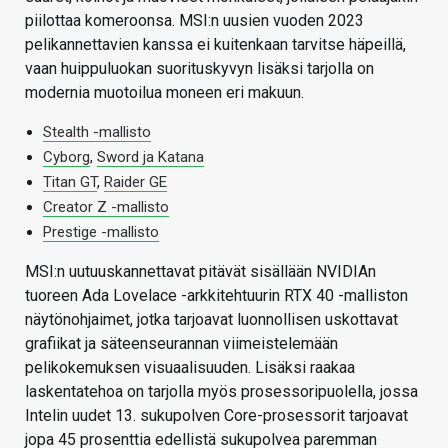
piilottaa komeroonsa. MSI:n uusien vuoden 2023
pelikannettavien kanssa ei kuitenkaan tarvitse häpeillä,
vaan huippuluokan suorituskyvyn lisäksi tarjolla on
modernia muotoilua moneen eri makuun.
Stealth -mallisto
Cyborg
,
Sword ja Katana
Titan GT
,
Raider GE
Creator Z -mallisto
Prestige -mallisto
MSI:n uutuuskannettavat pitävät sisällään NVIDIAn
tuoreen Ada Lovelace -arkkitehtuurin RTX 40 -malliston
näytönohjaimet, jotka tarjoavat luonnollisen uskottavat
grafiikat ja säteenseurannan viimeistelemään
pelikokemuksen visuaalisuuden. Lisäksi raakaa
laskentatehoa on tarjolla myös prosessoripuolella, jossa
Intelin uudet 13. sukupolven Core-prosessorit tarjoavat
jopa 45 prosenttia edellistä sukupolvea paremman