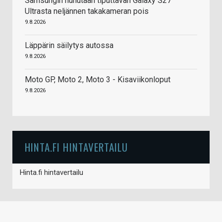
Samsungin huhutaan tiputtavan Galaxy S27
Ultrasta neljännen takakameran pois
9.8.2026
Läppärin säilytys autossa
9.8.2026
Moto GP, Moto 2, Moto 3 - Kisaviikonloput
9.8.2026
HINTA.FI HINTAVERTAILU
Hinta.fi hintavertailu