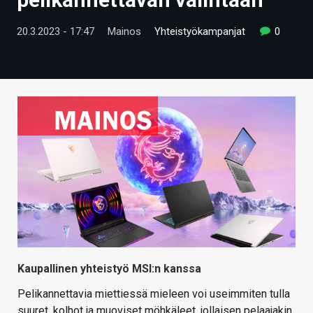
ARTIKKELIT
20.3.2023 - 17:47
Mainos
Yhteistyökampanjat
0
VIDEOT
TECHBBS
TIETOA
HINTA.FI
KAUPPA
VAIHDA TEEMA
HAKU
Kaupallinen yhteistyö MSI:n kanssa
Pelikannettavia miettiessä mieleen voi useimmiten tulla
suuret, kolhot ja muoviset möhkäleet, jollaisen pelaajakin