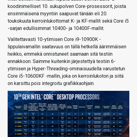
koodinimelliset 10. sukupolven Core-prosessorit, joista
ensimmäisenä myyntiin saapuvat tänään eli 20.
toukokuuta kerroinlukottomat K- ja KF-mallit sekä Core i5
-sarjan edullisimmat 10400- ja 10400F-mallit.
Valitettavasti 10-ytimisen Core i9-10900K -
lippulaivamallin saatavuus on tällä hetkellä äärimmäisen
heikko, emmekä onnistuneet saamaan sitä testiin
ennakkoon. Saimme kuitenkin järjestettyä testiin 6-
ytimisen ja Hyper-Threading-ominaisuudella varustetun
Core i5-10600KF -mallin, joka on kerroinlukoton ja siitä
on karsittu pois integroitu grafiikkaohjain.