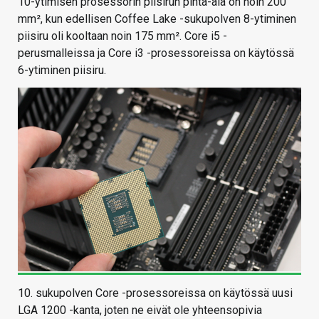
10-ytimisen prosessorin piisirun pinta-ala on noin 200
mm², kun edellisen Coffee Lake -sukupolven 8-ytiminen
piisiru oli kooltaan noin 175 mm². Core i5 -
perusmalleissa ja Core i3 -prosessoreissa on käytössä
6-ytiminen piisiru.
10. sukupolven Core -prosessoreissa on käytössä uusi
LGA 1200 -kanta, joten ne eivät ole yhteensopivia