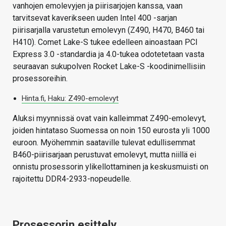
vanhojen emolevyjen ja piirisarjojen kanssa, vaan
tarvitsevat kaverikseen uuden Intel 400 -sarjan
piirisarjalla varustetun emolevyn (Z490, H470, B460 tai
H410). Comet Lake-S tukee edelleen ainoastaan PCI
Express 3.0 -standardia ja 4.0-tukea odotetetaan vasta
seuraavan sukupolven Rocket Lake-S -koodinimellisiin
prosessoreihin.
Hinta.fi, Haku: Z490-emolevyt
Aluksi myynnissä ovat vain kalleimmat Z490-emolevyt,
joiden hintataso Suomessa on noin 150 eurosta yli 1000
euroon. Myöhemmin saataville tulevat edullisemmat
B460-piirisarjaan perustuvat emolevyt, mutta niillä ei
onnistu prosessorin ylikellottaminen ja keskusmuisti on
rajoitettu DDR4-2933-nopeudelle.
Prosessorin esittely