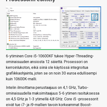
6-ytiminen Core i5-10600KF tukee Hyper-Threading-
ominaisuuden ansiosta 12 säiettä. Prosessori on
kerroinlukoton, eikä siinä ole käytössä integroitua
grafiikkaohjainta, joten se on noin 30 euroa edullisempi
kuin 10600K-malli.
Intelin ilmoittama perustaajuus on 4,1 GHz, Turbo-
ominaisuudella maksimitaajuus 5-6 ytimen rasituksessa
on 4,5 GHz ja 1-3 ytimellä 4,8 GHz. Core i5 -prosessorit
eivät tue i7- ja i9-mallien tavoin korkeammat Boost-