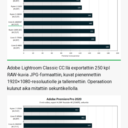
Adobe Lightroom Classic CC:llä exportattiin 250 kpl
RAW-kuvia JPG-formaattiin, kuvat pienennettiin
1920×1080-resoluutiolle ja tallennettiin. Operaatioon
kulunut aika mitattiin sekuntikellolla.