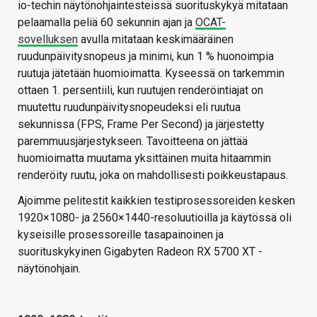
io-techin näytönohjaintesteissä suorituskykyä mitataan
pelaamalla peliä 60 sekunnin ajan ja
OCAT-
sovelluksen
avulla mitataan keskimääräinen
ruudunpäivitysnopeus ja minimi, kun 1 % huonoimpia
ruutuja jätetään huomioimatta. Kyseessä on tarkemmin
ottaen 1. persentiili, kun ruutujen renderöintiajat on
muutettu ruudunpäivitysnopeudeksi eli ruutua
sekunnissa (FPS, Frame Per Second) ja järjestetty
paremmuusjärjestykseen. Tavoitteena on jättää
huomioimatta muutama yksittäinen muita hitaammin
renderöity ruutu, joka on mahdollisesti poikkeustapaus.
Ajoimme pelitestit kaikkien testiprosessoreiden kesken
1920×1080- ja 2560×1440-resoluutioilla ja käytössä oli
kyseisille prosessoreille tasapainoinen ja
suorituskykyinen Gigabyten Radeon RX 5700 XT -
näytönohjain.