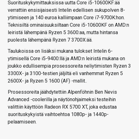
Suorituskykymittauksissa uutta Core i5-10600KF:ää
verrattiin ensisijaisesti Intelin edellisen sukupolven 8-
ytimiseen ja 140 euroa kalliimpaan Core i7-9700K:hon.
Teknisiltä ominaisuuksiltaan Core i5-10600KF on AMD:n
leiristä lähempänä Ryzen 5 3600:aa, mutta hintansa
puolesta lähempänä Ryzen 7 3700X:ää.
Taulukoissa on lisäksi mukana tulokset Intelin 6-
ytimisellä Core i5-9400:llä ja AMD:n leiristä mukana on
joukko edullisempia prosessoreita neliytimisten Ryzen 3
3300X- ja 3100-testien jäljiltä eli vanhemmat Ryzen 5
2600X- ja Ryzen 5 1600 (AF) -mallit..
Prosessoreita jäähdytettiin Alpenföhnin Ben Nevis
Advanced -coolerilla ja näytönohjaimeksi testeihin
valittiin käyttöön Radeon RX 5700 XT, joka edustaa
suorituskykyistä vaihtoehtoa 1080p- ja 1440p-
pelaamiseen.