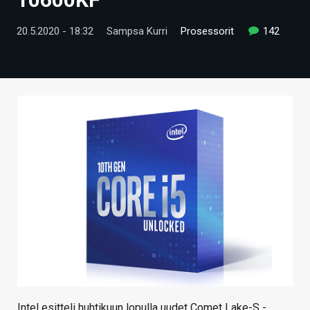
ARTIKKELIT
20.5.2020 - 18:32
Sampsa Kurri
Prosessorit
142
VIDEOT
TECHBBS
TIETOA
HINTA.FI
KAUPPA
VAIHDA TEEMA
HAKU
Intel esitteli huhtikuun lopulla uudet Comet Lake-S -