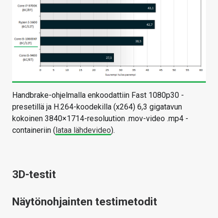
Handbrake-ohjelmalla enkoodattiin Fast 1080p30 -
presetillä ja H.264-koodekilla (x264) 6,3 gigatavun
kokoinen 3840×1714-resoluution .mov-video .mp4 -
containeriin (
lataa lähdevideo
).
3D-testit
Näytönohjainten testimetodit