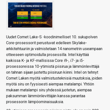
Uudet Comet Lake-S -koodinimelliset 10. sukupolven
Core-prosessorit perustuvat edelleen Skylake-
arkkitehtuuriin ja valmistetaan 14 nanometrin useampaan
otteeseen optimoidulla prosessilla. Intel käyttää
kaikissa K- ja KF-mallisissa Core i9-, i7- ja i5-
prosessoreissa 10-ytimistä piisirua ja lämmönlevittäjä
on tahnan sijaan juotettu piisiruun kiinni. Intel on tehnyt
Comet Laken myötä valmistusteknisiä muutoksia, joiden
myötä siru on fyysisesti aiempaa matalampi. Yhtiön
mukaan matalampi siru yhdessä juotetun, aiempaa
paksumman lämmönlevittäjän kanssa parantaa
prosessorin lämpöominaisuuksia.