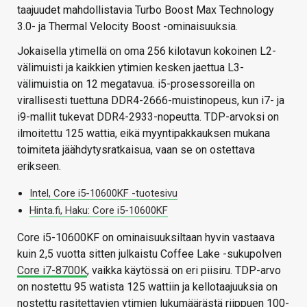
taajuudet mahdollistavia Turbo Boost Max Technology
3.0- ja Thermal Velocity Boost -ominaisuuksia.
Jokaisella ytimellä on oma 256 kilotavun kokoinen L2-
välimuisti ja kaikkien ytimien kesken jaettua L3-
välimuistia on 12 megatavua. i5-prosessoreilla on
virallisesti tuettuna DDR4-2666-muistinopeus, kun i7- ja
i9-mallit tukevat DDR4-2933-nopeutta. TDP-arvoksi on
ilmoitettu 125 wattia, eikä myyntipakkauksen mukana
toimiteta jäähdytysratkaisua, vaan se on ostettava
erikseen.
Intel, Core i5-10600KF -tuotesivu
Hinta.fi, Haku: Core i5-10600KF
Core i5-10600KF on ominaisuuksiltaan hyvin vastaava
kuin 2,5 vuotta sitten julkaistu Coffee Lake -sukupolven
Core i7-8700K
, vaikka käytössä on eri piisiru. TDP-arvo
on nostettu 95 watista 125 wattiin ja kellotaajuuksia on
nostettu rasitettavien ytimien lukumäärästä riippuen 100-