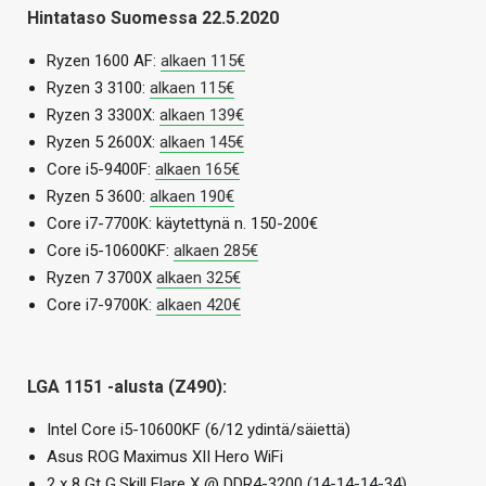
Hintataso Suomessa 22.5.2020
Ryzen 1600 AF:
alkaen 115€
Ryzen 3 3100:
alkaen 115€
Ryzen 3 3300X:
alkaen 139€
Ryzen 5 2600X:
alkaen 145€
Core i5-9400F:
alkaen 165€
Ryzen 5 3600:
alkaen 190€
Core i7-7700K: käytettynä n. 150-200€
Core i5-10600KF:
alkaen 285€
Ryzen 7 3700X
alkaen 325€
Core i7-9700K:
alkaen 420€
LGA 1151 -alusta (Z490):
Intel Core i5-10600KF (6/12 ydintä/säiettä)
Asus ROG Maximus XII Hero WiFi
2 x 8 Gt G.Skill Flare X @ DDR4-3200 (14-14-14-34)