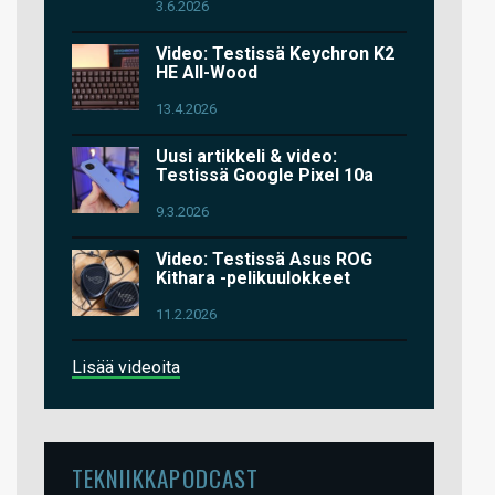
3.6.2026
Video: Testissä Keychron K2
HE All-Wood
13.4.2026
Uusi artikkeli & video:
Testissä Google Pixel 10a
9.3.2026
Video: Testissä Asus ROG
Kithara -pelikuulokkeet
11.2.2026
Lisää videoita
TEKNIIKKAPODCAST