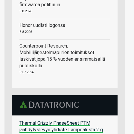
firmwarea pelihiiriin
5.8.2026
Honor uudisti logonsa
5.8.2026
Counterpoint Research:
Mobiilijärjestelmäpiirien toimitukset
laskivat jopa 15 % vuoden ensimmäisellä
puoliskolla
31.7.2026
Thermal Grizzly PhaseSheet PTM
jäähdytyslevyn yhdiste Lämpöalusta 2 g