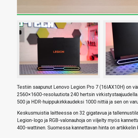
Testiin saapunut Lenovo Legion Pro 7 (16IAX10H) on vä
2560×1600-resoluutiota 240 hertsin virkistystaajuudella.
500 ja HDR-huippukirkkaudeksi 1000 nittiä ja sen on varu
Keskusmuistia laitteessa on 32 gigatavua ja tallennusti
Legion-logo ja RGB-valonauhoja on viljelty myös kannettav
400-wattinen. Suomessa kannettavan hinta on artikkelin k