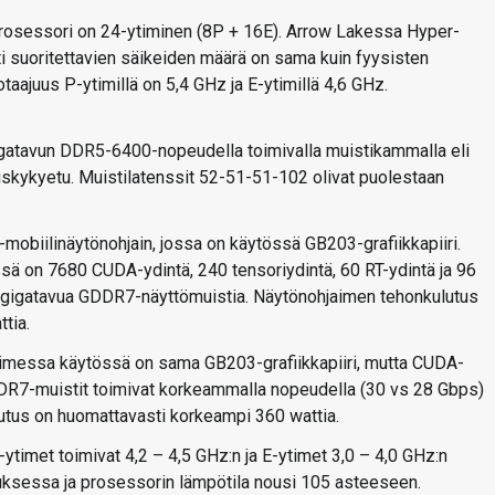
prosessori on 24-ytiminen (8P + 16E). Arrow Lakessa Hyper-
i suoritettavien säikeiden määrä on sama kuin fyysisten
aajuus P-ytimillä on 5,4 GHz ja E-ytimillä 4,6 GHz.
gigatavun DDR5-6400-nopeudella toimivalla muistikammalla eli
uskykyetu. Muistilatenssit 52-51-51-102 olivat puolestaan
obiilinäytönohjain, jossa on käytössä GB203-grafiikkapiiri.
ssä on 7680 CUDA-ydintä, 240 tensoriydintä, 60 RT-ydintä ja 96
6 gigatavua GDDR7-näyttömuistia. Näytönohjaimen tehonkulutus
tia.
imessa käytössä on sama GB203-grafiikkapiiri, mutta CUDA-
R7-muistit toimivat korkeammalla nopeudella (30 vs 28 Gbps)
utus on huomattavasti korkeampi 360 wattia.
timet toimivat 4,2 – 4,5 GHz:n ja E-ytimet 3,0 – 4,0 GHz:n
tuksessa ja prosessorin lämpötila nousi 105 asteeseen.