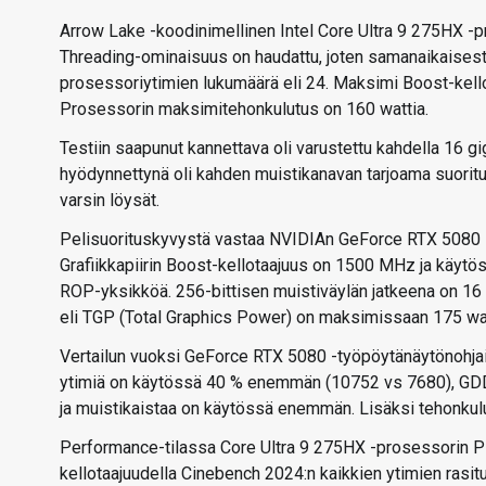
Arrow Lake -koodinimellinen Intel Core Ultra 9 275HX -
Threading-ominaisuus on haudattu, joten samanaikaisest
prosessoriytimien lukumäärä eli 24. Maksimi Boost-kellot
Prosessorin maksimitehonkulutus on 160 wattia.
Testiin saapunut kannettava oli varustettu kahdella 16 
hyödynnettynä oli kahden muistikanavan tarjoama suorit
varsin löysät.
Pelisuorituskyvystä vastaa NVIDIAn GeForce RTX 5080 -m
Grafiikkapiirin Boost-kellotaajuus on 1500 MHz ja käytö
ROP-yksikköä. 256-bittisen muistiväylän jatkeena on 1
eli TGP (Total Graphics Power) on maksimissaan 175 wat
Vertailun vuoksi GeForce RTX 5080 -työpöytänäytönohja
ytimiä on käytössä 40 % enemmän (10752 vs 7680), GDD
ja muistikaistaa on käytössä enemmän. Lisäksi tehonkul
Performance-tilassa Core Ultra 9 275HX -prosessorin P-y
kellotaajuudella Cinebench 2024:n kaikkien ytimien rasi