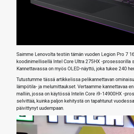
Saimme Lenovolta testiin tämän vuoden Legion Pro 7 16I
koodinimellisellä Intel Core Ultra 275HX -prosessorill
Kannettavassa on myös OLED-näyttö, joka tukee 240 herts
Tutustumme tässä artikkelissa pelikannettavan ominaisu
lämpötila- ja melumittaukset. Vertaamme kannettavaa en
malliin, jossa on käytössä Intelin Core i9-14900HX -pro
selvittää, kuinka paljon kehitystä on tapahtunut vuodess
päivittynyt uudempaan.