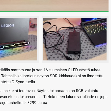
riltään mattamusta ja sen 16-tuumainen OLED-näyttö tukee
 Tehtaalla kalibroidun näytön SDR-kirkkaudeksi on ilmoitettu
stettu G-Sync-tuella.
laa on kaksi teratavua. Näytön takaosassa on RGB-valaistu
an etu- ja takareunoille. Tietokoneen laturin virtalähde on jopa
irjoitushetkellä 3299 euroa.