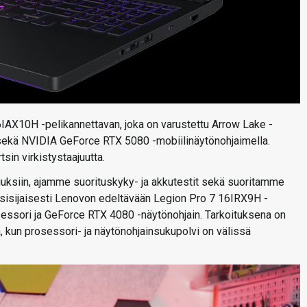
AX10H -pelikannettavan, joka on varustettu Arrow Lake -
a sekä NVIDIA GeForce RTX 5080 -mobiilinäytönohjaimella.
in virkistystaajuutta.
uksiin, ajamme suorituskyky- ja akkutestit sekä suoritamme
sisijaisesti Lenovon edeltävään Legion Pro 7 16IRX9H -
sessori ja GeForce RTX 4080 -näytönohjain. Tarkoituksena on
a, kun prosessori- ja näytönohjainsukupolvi on välissä