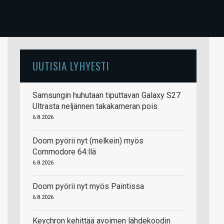
UUTISIA LYHYESTI
Samsungin huhutaan tiputtavan Galaxy S27
Ultrasta neljännen takakameran pois
6.8.2026
Doom pyörii nyt (melkein) myös
Commodore 64:llä
6.8.2026
Doom pyörii nyt myös Paintissa
6.8.2026
Keychron kehittää avoimen lähdekoodin