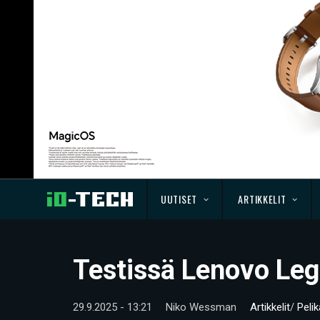
UUTISET
ARTIKKELIT
Testissä Lenovo Leg
29.9.2025 - 13:21
Niko Wessman
Artikkelit
/
Peli