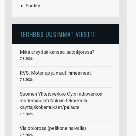
Spotify
TECHBBS UUSIMMAT VIESTIT
Mikä ärsyttää kanssa-autoilijoissa?
7.8.2026
RVS, Motor up ja muut ihmeaineet.
7.8.2026
Suomen Yhteisverkko Oy:n radioverkon
modernisointi Nokian tekniikalla
käyttäjäkokemukset/palaute
7.8.2026
Via dolorosa (pelikone halvalla)
7.8.2026