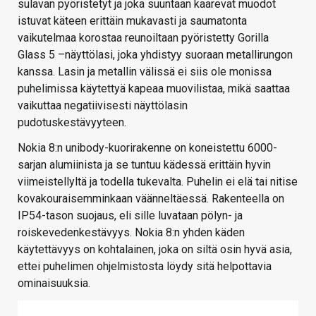
sulavan pyöristetyt ja joka suuntaan kaarevat muodot
istuvat käteen erittäin mukavasti ja saumatonta
vaikutelmaa korostaa reunoiltaan pyöristetty Gorilla
Glass 5 –näyttölasi, joka yhdistyy suoraan metallirungon
kanssa. Lasin ja metallin välissä ei siis ole monissa
puhelimissa käytettyä kapeaa muovilistaa, mikä saattaa
vaikuttaa negatiivisesti näyttölasin
pudotuskestävyyteen.
Nokia 8:n unibody-kuorirakenne on koneistettu 6000-
sarjan alumiinista ja se tuntuu kädessä erittäin hyvin
viimeistellyltä ja todella tukevalta. Puhelin ei elä tai nitise
kovakouraisemminkaan väänneltäessä. Rakenteella on
IP54-tason suojaus, eli sille luvataan pölyn- ja
roiskevedenkestävyys. Nokia 8:n yhden käden
käytettävyys on kohtalainen, joka on siltä osin hyvä asia,
ettei puhelimen ohjelmistosta löydy sitä helpottavia
ominaisuuksia.