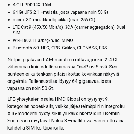
4 Gt LPDDR4X RAM
64 Gt UFS 2.1 –muistia, josta vapaana noin 50 Gt
micro-SD-muistikorttipaikka (max. 256 Gt)
LTE Cat.9 (450/50 Mbit/s), 3CA (carrier aggregation), Dual
SIM
Wi-Fi 802.11 a/b/g/n/ac, MIMO
Bluetooth 5.0, NFC, GPS, Galileo, GLONASS, BDS
Neljän gigatavun RAM-muisti on riittävä, joskin 2-4 Gt
vähemmän kuin edullisemmassa OnePlus 5:ssä. Sen
suhteen ei kuitenkaan pitäisi koitua kovinkaan näkyviä
ongelmia. Tallennustilaa löytyy 64 gigatavua, josta
vapaana on noin 50 Gt.
LTE-yhteyksien osalta HMD Global on tyytynyt 9.
kategorian nopeuksiin, vaikka järjestelmäpiiriin integroitu
X16-modeemi pystyisikin yli kaksinkertaisiin lukemiin.
Suomessa myytävät Nokia 8 –mallit ovat varustettu aina
kahdella SIM-korttipaikalla.