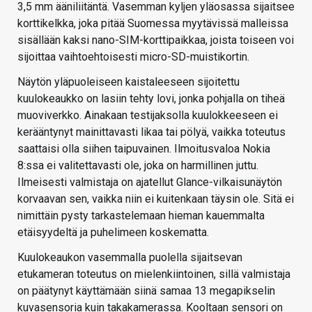
3,5 mm ääniliitäntä. Vasemman kyljen yläosassa sijaitsee
korttikelkka, joka pitää Suomessa myytävissä malleissa
sisällään kaksi nano-SIM-korttipaikkaa, joista toiseen voi
sijoittaa vaihtoehtoisesti micro-SD-muistikortin.
Näytön yläpuoleiseen kaistaleeseen sijoitettu
kuulokeaukko on lasiin tehty lovi, jonka pohjalla on tiheä
muoviverkko. Ainakaan testijaksolla kuulokkeeseen ei
kerääntynyt mainittavasti likaa tai pölyä, vaikka toteutus
saattaisi olla siihen taipuvainen. Ilmoitusvaloa Nokia
8:ssa ei valitettavasti ole, joka on harmillinen juttu.
Ilmeisesti valmistaja on ajatellut Glance-vilkaisunäytön
korvaavan sen, vaikka niin ei kuitenkaan täysin ole. Sitä ei
nimittäin pysty tarkastelemaan hieman kauemmalta
etäisyydeltä ja puhelimeen koskematta.
Kuulokeaukon vasemmalla puolella sijaitsevan
etukameran toteutus on mielenkiintoinen, sillä valmistaja
on päätynyt käyttämään siinä samaa 13 megapikselin
kuvasensoria kuin takakamerassa. Kooltaan sensori on