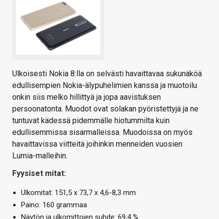
Ulkoisesti Nokia 8:lla on selvästi havaittavaa sukunäköä
edullisempien Nokia-älypuhelimien kanssa ja muotoilu
onkin siis melko hillittyä ja jopa aavistuksen
persoonatonta. Muodot ovat solakan pyöristettyjä ja ne
tuntuvat kädessä pidemmälle hiotummilta kuin
edullisemmissa sisarmalleissa. Muodoissa on myös
havaittavissa viitteitä joihinkin menneiden vuosien
Lumia-malleihin.
Fyysiset mitat:
Ulkomitat: 151,5 x 73,7 x 4,6-8,3 mm
Paino: 160 grammaa
Näytön ja ulkomittojen suhde: 69,4 %