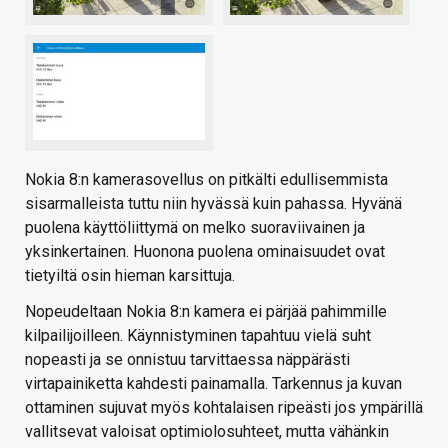
Nokia 8:n kamerasovellus on pitkälti edullisemmista
sisarmalleista tuttu niin hyvässä kuin pahassa. Hyvänä
puolena käyttöliittymä on melko suoraviivainen ja
yksinkertainen. Huonona puolena ominaisuudet ovat
tietyiltä osin hieman karsittuja.
Nopeudeltaan Nokia 8:n kamera ei pärjää pahimmille
kilpailijoilleen. Käynnistyminen tapahtuu vielä suht
nopeasti ja se onnistuu tarvittaessa näppärästi
virtapainiketta kahdesti painamalla. Tarkennus ja kuvan
ottaminen sujuvat myös kohtalaisen ripeästi jos ympärillä
vallitsevat valoisat optimiolosuhteet, mutta vähänkin