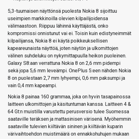
5,3-tuumaisen näyttönsä puolesta Nokia 8 sijoittuu
useimpien markkinoilla olevien kilpailijoidensa
välimaastoon. Riippuu lähinnä käyttäjästä, onko
kompromissi onnistunut vai ei. Toisin kuin edistyneimmät
kilpailijansa, Nokia 8 ei käytä poikkeuksellisen
kapeareunaista näyttöä, joten näytön ja ulkomittojen
välinen suhdeluku on nykymittapuulla heikon puoleinen.
Galaxy S8:aan verrattuna Nokia 8 on 2,6 mm pidempi
sekä jopa 5,6 mm leveämpi. OnePlus 5:een nähden Nokia
8 on puolestaan 2,7 mm lyhyempi, 0,6 mm paksumpi ja
vain 0,4 mm kapeampi.
Nokia 8 painaa 160 grammaa, joka on hyvin tasapainossa
laitteen ulkomittojen ja käsituntuman kanssa. Laitteen 4 &
64 Gt:n muistilla varustettu perusversio tulee Suomessa
saataville teräksen ja mattasinisen värisenä. Myöhemmin
saataville tulevien kiiltävän sininen ja kiiltävän kuparin
värivaihtoehdon muistimäärä on ennakkohuhujen mukaan