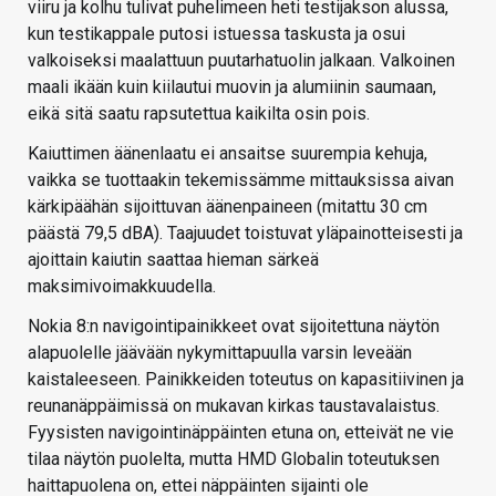
viiru ja kolhu tulivat puhelimeen heti testijakson alussa,
kun testikappale putosi istuessa taskusta ja osui
valkoiseksi maalattuun puutarhatuolin jalkaan. Valkoinen
maali ikään kuin kiilautui muovin ja alumiinin saumaan,
eikä sitä saatu rapsutettua kaikilta osin pois.
Kaiuttimen äänenlaatu ei ansaitse suurempia kehuja,
vaikka se tuottaakin tekemissämme mittauksissa aivan
kärkipäähän sijoittuvan äänenpaineen (mitattu 30 cm
päästä 79,5 dBA). Taajuudet toistuvat yläpainotteisesti ja
ajoittain kaiutin saattaa hieman särkeä
maksimivoimakkuudella.
Nokia 8:n navigointipainikkeet ovat sijoitettuna näytön
alapuolelle jäävään nykymittapuulla varsin leveään
kaistaleeseen. Painikkeiden toteutus on kapasitiivinen ja
reunanäppäimissä on mukavan kirkas taustavalaistus.
Fyysisten navigointinäppäinten etuna on, etteivät ne vie
tilaa näytön puolelta, mutta HMD Globalin toteutuksen
haittapuolena on, ettei näppäinten sijainti ole