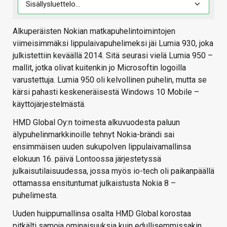
Alkuperäisten Nokian matkapuhelintoimintojen
viimeisimmäksi lippulaivapuhelimeksi jäi Lumia 930, joka
julkistettiin keväällä 2014. Sitä seurasi vielä Lumia 950 –
mallit, jotka olivat kuitenkin jo Microsoftin logoilla
varustettuja. Lumia 950 oli kelvollinen puhelin, mutta se
kärsi pahasti keskeneräisestä Windows 10 Mobile –
käyttöjärjestelmästä.
HMD Global Oy:n toimesta alkuvuodesta paluun
älypuhelinmarkkinoille tehnyt Nokia-brändi sai
ensimmäisen uuden sukupolven lippulaivamallinsa
elokuun 16. päivä Lontoossa järjestetyssä
julkaisutilaisuudessa, jossa myös io-tech oli paikanpäällä
ottamassa ensituntumat julkaistusta Nokia 8 –
puhelimesta.
Uuden huippumallinsa osalta HMD Global korostaa
pitkälti samoja ominaisuuksia kuin edullisemmissakin