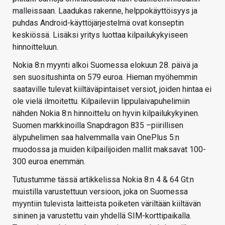
malleissaan. Laadukas rakenne, helppokäyttöisyys ja
puhdas Android-käyttöjärjestelmä ovat konseptin
keskiössä. Lisäksi yritys luottaa kilpailukykyiseen
hinnoitteluun.
Nokia 8:n myynti alkoi Suomessa elokuun 28. päivä ja
sen suositushinta on 579 euroa. Hieman myöhemmin
saataville tulevat kiiltäväpintaiset versiot, joiden hintaa ei
ole vielä ilmoitettu. Kilpaileviin lippulaivapuhelimiin
nähden Nokia 8:n hinnoittelu on hyvin kilpailukykyinen.
Suomen markkinoilla Snapdragon 835 –piirillisen
älypuhelimen saa halvemmalla vain OnePlus 5:n
muodossa ja muiden kilpailijoiden mallit maksavat 100-
300 euroa enemmän.
Tutustumme tässä artikkelissa Nokia 8:n 4 & 64 Gt:n
muistilla varustettuun versioon, joka on Suomessa
myyntiin tulevista laitteista poiketen väriltään kiiltävän
sininen ja varustettu vain yhdellä SIM-korttipaikalla.