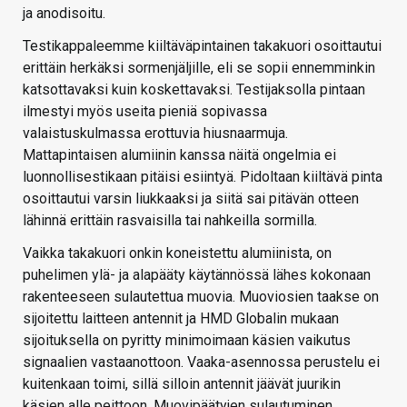
ja anodisoitu.
Testikappaleemme kiiltäväpintainen takakuori osoittautui
erittäin herkäksi sormenjäljille, eli se sopii ennemminkin
katsottavaksi kuin koskettavaksi. Testijaksolla pintaan
ilmestyi myös useita pieniä sopivassa
valaistuskulmassa erottuvia hiusnaarmuja.
Mattapintaisen alumiinin kanssa näitä ongelmia ei
luonnollisestikaan pitäisi esiintyä. Pidoltaan kiiltävä pinta
osoittautui varsin liukkaaksi ja siitä sai pitävän otteen
lähinnä erittäin rasvaisilla tai nahkeilla sormilla.
Vaikka takakuori onkin koneistettu alumiinista, on
puhelimen ylä- ja alapääty käytännössä lähes kokonaan
rakenteeseen sulautettua muovia. Muoviosien taakse on
sijoitettu laitteen antennit ja HMD Globalin mukaan
sijoituksella on pyritty minimoimaan käsien vaikutus
signaalien vastaanottoon. Vaaka-asennossa perustelu ei
kuitenkaan toimi, sillä silloin antennit jäävät juurikin
käsien alle peittoon. Muovipäätyjen sulautuminen