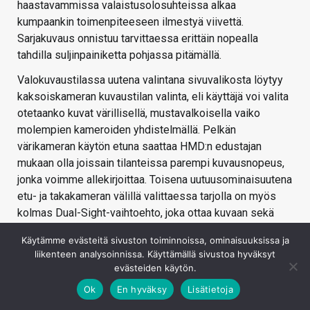
haastavammissa valaistusolosuhteissa alkaa
kumpaankin toimenpiteeseen ilmestyä viivettä.
Sarjakuvaus onnistuu tarvittaessa erittäin nopealla
tahdilla suljinpainiketta pohjassa pitämällä.
Valokuvaustilassa uutena valintana sivuvalikosta löytyy
kaksoiskameran kuvaustilan valinta, eli käyttäjä voi valita
otetaanko kuvat värillisellä, mustavalkoisella vaiko
molempien kameroiden yhdistelmällä. Pelkän
värikameran käytön etuna saattaa HMD:n edustajan
mukaan olla joissain tilanteissa parempi kuvausnopeus,
jonka voimme allekirjoittaa. Toisena uutuusominaisuutena
etu- ja takakameran välillä valittaessa tarjolla on myös
kolmas Dual-Sight-vaihtoehto, joka ottaa kuvaan sekä
etu- että takakameran näkymän.
Käytämme evästeitä sivuston toiminnoissa, ominaisuuksissa ja
Videokuvaustilassa sivuvalikossa uusina ominaisuuksina
liikenteen analysoinnissa. Käyttämällä sivustoa hyväksyt
evästeiden käytön.
ovat puolestaan äänitallennuksen mikrofonivalinta (etu-,
taka- tai surround-äänet) sekä mahdollisuus YouTube- tai
Ok
En hyväksy
Lisätietoja
Facebook-livelähetykseen suoraan kamerasovelluksen