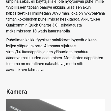
umpinaiseksi, eli käyttäjällä ei ole nykypäivän puhelimille
tyypilliseen tapaan pääsyä akkuun. Sisäisen akun
kapasiteetiksi ilmoitetaan 3090 mah, joka on nykypäivänä
tämän kokoluokan puhelimissa keskitasoa. Akku tukee
Qualcommin Quick Charge 3.0 –pikalatausta
maksimissaan 18 watin latausteholla.
Puhelimen kaikki fyysiset painikkeet löytyvät oikean
kyljen yläpuoliskosta. Alimpana sijaitsee
virta-/lukitusnäppäin ja sen yläpuolelta tapahtuu
äänenvoimakkuuden säätäminen. Metallisten näppäinten
tuntuma on metallisen naksahtava, mutta silti
aavistuksen tahmaava.
Kamera