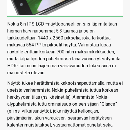
Nokia 8:n IPS LCD –näyttöpaneeli on siis läpimitaltaan
hieman harvinaisemmat 5,3 tuumaa ja se on
tarkkuudeltaan 1440 x 2560 pikseliä, joka tarkoittaa
mukavaa 554 PPI:n pikselitiheyttä. Valmistaja lupaa
näytölle erittäin korkean 700 nitin maksimikirkkauden,
mutta kilpailijoiden puhelimissa tänä vuonna yleistyneitä
HDR- tai muun laajemman väriavaruuden tukea siinä ei
mainosteta olevan.
Näyttö tukee herättämistä kaksoisnapauttamalla, mutta ei
useista vanhemmista Nokia-puhelimista tuttua korkean
herkkyyden tilaa (ns. käsinetila). Aiemmista Nokia-
älypuhelimista tuttu ominaisuus on sen sijaan ”Glance”
(eli ns. vilkaisunäyttö), joka näyttää kellonajan,
päivämäärän, akun varauksen, seuraavan herätyksen,
kalenterimuistutukset, vastaamattomat puhelut sekä