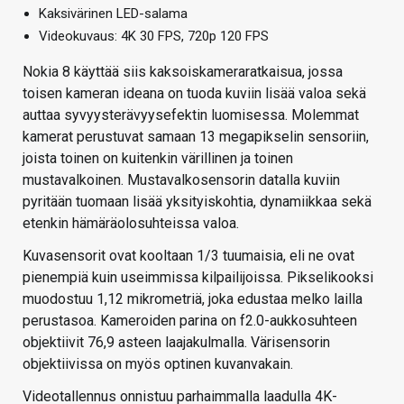
Kaksivärinen LED-salama
Videokuvaus: 4K 30 FPS, 720p 120 FPS
Nokia 8 käyttää siis kaksoiskameraratkaisua, jossa
toisen kameran ideana on tuoda kuviin lisää valoa sekä
auttaa syvyysterävyysefektin luomisessa. Molemmat
kamerat perustuvat samaan 13 megapikselin sensoriin,
joista toinen on kuitenkin värillinen ja toinen
mustavalkoinen. Mustavalkosensorin datalla kuviin
pyritään tuomaan lisää yksityiskohtia, dynamiikkaa sekä
etenkin hämäräolosuhteissa valoa.
Kuvasensorit ovat kooltaan 1/3 tuumaisia, eli ne ovat
pienempiä kuin useimmissa kilpailijoissa. Pikselikooksi
muodostuu 1,12 mikrometriä, joka edustaa melko lailla
perustasoa. Kameroiden parina on f2.0-aukkosuhteen
objektiivit 76,9 asteen laajakulmalla. Värisensorin
objektiivissa on myös optinen kuvanvakain.
Videotallennus onnistuu parhaimmalla laadulla 4K-