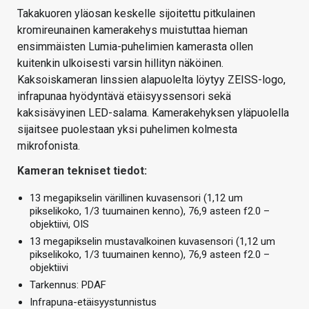
Takakuoren yläosan keskelle sijoitettu pitkulainen
kromireunainen kamerakehys muistuttaa hieman
ensimmäisten Lumia-puhelimien kamerasta ollen
kuitenkin ulkoisesti varsin hillityn näköinen.
Kaksoiskameran linssien alapuolelta löytyy ZEISS-logo,
infrapunaa hyödyntävä etäisyyssensori sekä
kaksisävyinen LED-salama. Kamerakehyksen yläpuolella
sijaitsee puolestaan yksi puhelimen kolmesta
mikrofonista.
Kameran tekniset tiedot:
13 megapikselin värillinen kuvasensori (1,12 um
pikselikoko, 1/3 tuumainen kenno), 76,9 asteen f2.0 –
objektiivi, OIS
13 megapikselin mustavalkoinen kuvasensori (1,12 um
pikselikoko, 1/3 tuumainen kenno), 76,9 asteen f2.0 –
objektiivi
Tarkennus: PDAF
Infrapuna-etäisyystunnistus