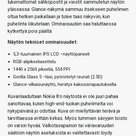
lukemattomat sähköpostit ja viestit sammutetun näytön
yläosassa. Glance-näkymä sammuu itsekseen puhelimen
oltua hetken paikallaan ja tulee taas näkyviin, kun
puhelinta liikutetaan. Ominaisuuden saa haluttaessa
kytkettyä pois päältä.
Näytön tekniset ominaisuudet:
5,3-tuumainen IPS LCD –näyttöpaneeli
RGB-alipikseliasettelu
1440 x 2560 pikseliä, 554 PPI
Gorilla Glass 5 –lasi, pyöristetyt reunat (2.5D)
Glance-vilkaisunäyttö, herätys kaksoisnapautuksella
Kuvanlaadultaan Nokia 8:n näytöstä ei ole juuri pahaa
sanottavaa, kuten high-end-luokan puhelimelta voi
nykypäivänä jo odottaa. Kuva on miellyttävän terävä ja
tarvittaessa erittäin kirkas. Myös tummien sävyjen toisto
on varsin hyvää. Valkotasapainon tai väriavaruuden
säätöön näytön asetuksista ei valitettavasti löydy