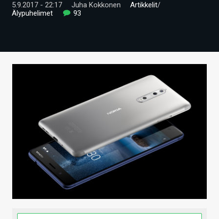
5.9.2017 - 22:17
Juha Kokkonen
Artikkelit
/
ARTIKKELIT
Älypuhelimet
93
VIDEOT
TECHBBS
TIETOA
HINTA.FI
KAUPPA
VAIHDA TEEMA
HAKU