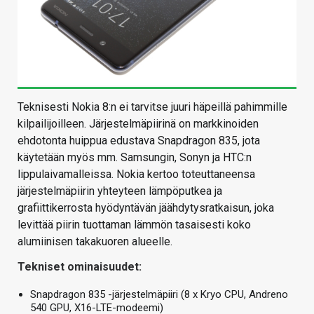
Teknisesti Nokia 8:n ei tarvitse juuri häpeillä pahimmille
kilpailijoilleen. Järjestelmäpiirinä on markkinoiden
ehdotonta huippua edustava Snapdragon 835, jota
käytetään myös mm. Samsungin, Sonyn ja HTC:n
lippulaivamalleissa. Nokia kertoo toteuttaneensa
järjestelmäpiirin yhteyteen lämpöputkea ja
grafiittikerrosta hyödyntävän jäähdytysratkaisun, joka
levittää piirin tuottaman lämmön tasaisesti koko
alumiinisen takakuoren alueelle.
Tekniset ominaisuudet:
Snapdragon 835 -järjestelmäpiiri (8 x Kryo CPU, Andreno
540 GPU, X16-LTE-modeemi)