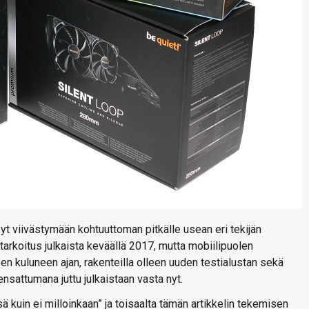
yt viivästymään kohtuuttoman pitkälle usean eri tekijän
 tarkoitus julkaista keväällä 2017, mutta mobiilipuolen
n kuluneen ajan, rakenteilla olleen uuden testialustan sekä
sattumana juttu julkaistaan vasta nyt.
ä kuin ei milloinkaan” ja toisaalta tämän artikkelin tekemisen