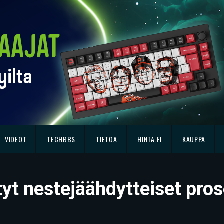
VIDEOT
TECHBBS
TIETOA
HINTA.FI
KAUPPA
tyt nestejäähdytteiset pro
ä