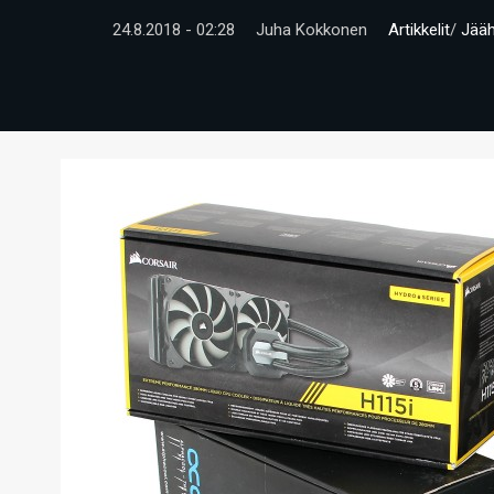
24.8.2018 - 02:28
Juha Kokkonen
Artikkelit
/
Jääh