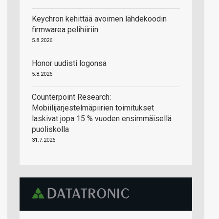
Keychron kehittää avoimen lähdekoodin
firmwarea pelihiiriin
5.8.2026
Honor uudisti logonsa
5.8.2026
Counterpoint Research:
Mobiilijärjestelmäpiirien toimitukset
laskivat jopa 15 % vuoden ensimmäisellä
puoliskolla
31.7.2026