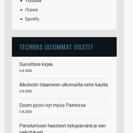
Youtube
iTunes
Spotify
TECHBBS UUSIMMAT VIESTIT
Suosittele kirjaa
6.8.2026
Alkoholin tilaaminen ulkomailta netin kautta
6.8.2026
Doom pyörii nyt myös Paintissa
6.8.2026
Pariutumisen haasteet nykypäivänä ja sen
vaikutukset