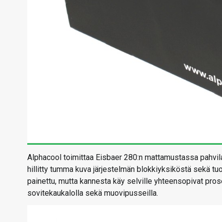
Alphacool toimittaa Eisbaer 280:n mattamustassa pahvila
hillitty tumma kuva järjestelmän blokkiyksiköstä sekä t
painettu, mutta kannesta käy selville yhteensopivat prose
sovitekaukalolla sekä muovipusseilla.