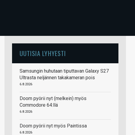
UUTISIA LYHYESTI
Samsungin huhutaan tiputtavan Galaxy S27
Ultrasta neljännen takakameran pois
6.8.2026
Doom pyörii nyt (melkein) myös
Commodore 64:llä
6.8.2026
Doom pyörii nyt myös Paintissa
6.8.2026