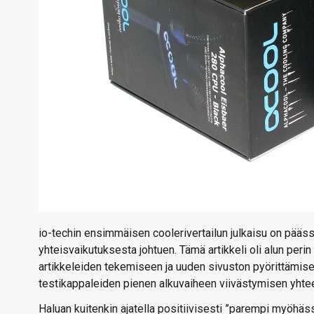
io-techin ensimmäisen coolerivertailun julkaisu on pääss
yhteisvaikutuksesta johtuen. Tämä artikkeli oli alun perin
artikkeleiden tekemiseen ja uuden sivuston pyörittämisee
testikappaleiden pienen alkuvaiheen viivästymisen yhteen
Haluan kuitenkin ajatella positiivisesti ”parempi myöhäss