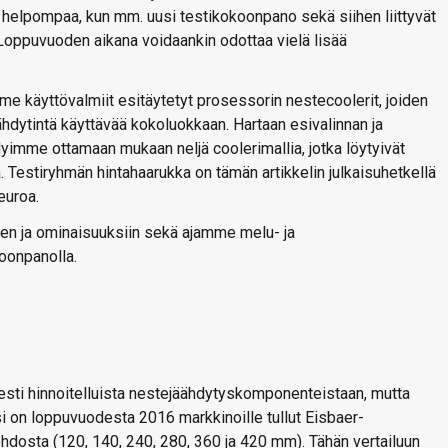
 helpompaa, kun mm. uusi testikokoonpano sekä siihen liittyvät
. Loppuvuoden aikana voidaankin odottaa vielä lisää
me käyttövalmiit esitäytetyt prosessorin nestecoolerit, joiden
ytintä käyttävää kokoluokkaan. Hartaan esivalinnan ja
yimme ottamaan mukaan neljä coolerimallia, jotka löytyivät
a. Testiryhmän hintahaarukka on tämän artikkelin julkaisuhetkellä
uroa.
en ja ominaisuuksiin sekä ajamme melu- ja
oonpanolla.
sesti hinnoitelluista nestejäähdytyskomponenteistaan, mutta
si on loppuvuodesta 2016 markkinoille tullut Eisbaer-
hdosta (120, 140, 240, 280, 360 ja 420 mm). Tähän vertailuun