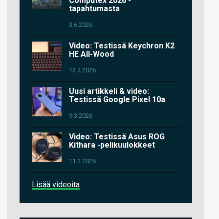
Computex 2026 -
tapahtumasta
3.6.2026
Video: Testissä Keychron K2
HE All-Wood
13.4.2026
Uusi artikkeli & video:
Testissä Google Pixel 10a
9.3.2026
Video: Testissä Asus ROG
Kithara -pelikuulokkeet
11.2.2026
Lisää videoita