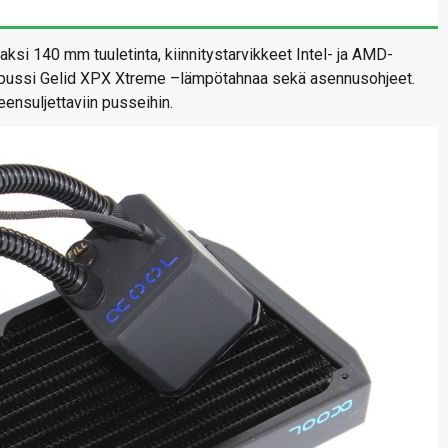
ksi 140 mm tuuletinta, kiinnitystarvikkeet Intel- ja AMD-
pieni pussi Gelid XPX Xtreme –lämpötahnaa sekä asennusohjeet.
eensuljettaviin pusseihin.