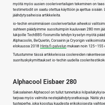
myötä myös uusien coolerivertailujen tekeminen on taas
testimetodit on saatu otettua käyttöön ja ajettua sisään
jäähdytysaiheisia artikkeleita.
io-techin ensimmäisen coolerivertailun aiheeksi valitsim
suhteen päädyimme suosituimpiin kuuluvaan 280 mm jäähd
lukijoille TechBBS-foorumilla tehdyn kyselyn myötä pääd
Alphacoolin, BeQuietin, Corsairin ja Cryorigin valikoimist
elokuussa 2018
Hinta.fi-palvelun
mukaan noin 125–155 e
Tutustumme tässä artikkeleissa coolereiden rakenteese
suorituskykymittaukset io-techin uudella cooleritestikok
Alphacool Eisbaer 280
Saksalainen Alphacool on tullut tunnetuksi kilpailukykyi
tarjoaa myös valmiita nestejäähdytysratkaisuja. Näitä yk
tuoteperhe, joka koostuu kuudesta erikokoisesta vaihtoe