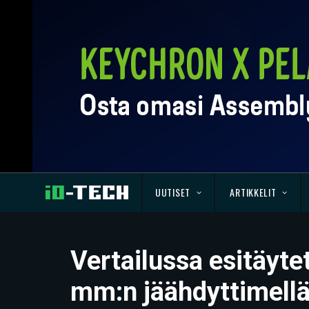
UUTISET
ARTIKKELIT
Vertailussa esitäyte
mm:n jäähdyttimell