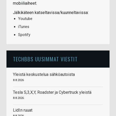
mobiiliaiheet.
Jälkikäteen katseltavissa/kuunneltavissa:
Youtube
iTunes
Spotify
TECHBBS UUSIMMAT VIESTIT
Yleistä keskustelua sähköautoista
8.8.2026
Tesla S,3,X,Y, Roadster ja Cybertruck yleistä
8.8.2026
Lidl:n ruuat
8.8.2026