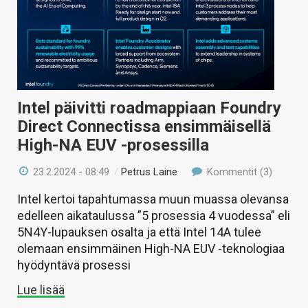
KAUPPA
VAIHDA TEEMA
Intel päivitti roadmappiaan Foundry
HAKU
Direct Connectissa ensimmäisellä
High-NA EUV -prosessilla
23.2.2024 - 08:49
/
Petrus Laine
Kommentit (3)
Intel kertoi tapahtumassa muun muassa olevansa
edelleen aikataulussa ”5 prosessia 4 vuodessa” eli
5N4Y-lupauksen osalta ja että Intel 14A tulee
olemaan ensimmäinen High-NA EUV -teknologiaa
hyödyntävä prosessi
Lue lisää