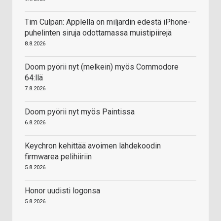
Tim Culpan: Applella on miljardin edestä iPhone-
puhelinten siruja odottamassa muistipiirejä
8.8.2026
Doom pyörii nyt (melkein) myös Commodore
64:llä
7.8.2026
Doom pyörii nyt myös Paintissa
6.8.2026
Keychron kehittää avoimen lähdekoodin
firmwarea pelihiiriin
5.8.2026
Honor uudisti logonsa
5.8.2026