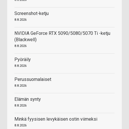
Screenshot-ketju
8.8.2026
NVIDIA GeForce RTX 5090/5080/5070 Ti -ketju
(Blackwell)
8.8.2026
Pyöräily
8.8.2026
Perussuomalaiset
8.8.2026
Elämän synty
8.8.2026
Minkä fyysisen levykäisen ostin viimeksi
8.8.2026