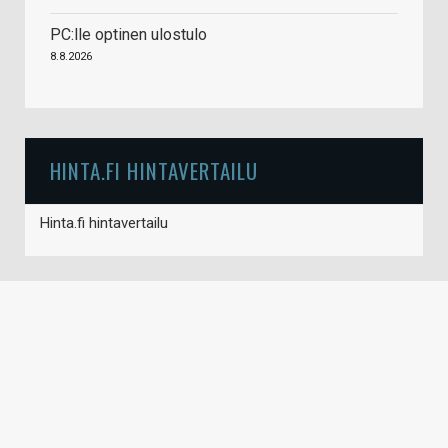
PC:lle optinen ulostulo
8.8.2026
HINTA.FI HINTAVERTAILU
Hinta.fi hintavertailu