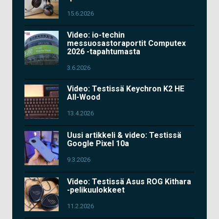
15.6.2026
Video: io-techin
messuosastoraportit Computex
2026 -tapahtumasta
3.6.2026
Video: Testissä Keychron K2 HE
All-Wood
13.4.2026
Uusi artikkeli & video: Testissä
Google Pixel 10a
9.3.2026
Video: Testissä Asus ROG Kithara
-pelikuulokkeet
11.2.2026