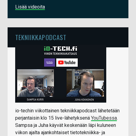
Lisää videoita
TEKNIIKKAPODCAST
io-techin viikottainen tekniikkapodcast lähetetään
perjantaisin klo 15 live-lähetyksenä
YouTubessa
.
Sampsa ja Juha käyvät keskenään läpi kuluneen
viikon ajalta ajankohtaiset tietotekniikka- ja