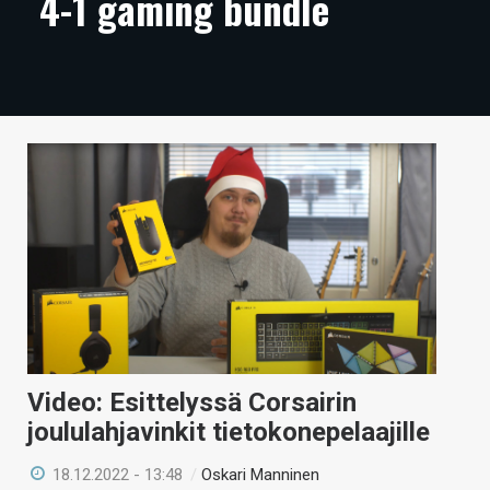
4-1 gaming bundle
ARTIKKELIT
VIDEOT
TECHBBS
TIETOA
HINTA.FI
KAUPPA
VAIHDA TEEMA
Video: Esittelyssä Corsairin
HAKU
joululahjavinkit tietokonepelaajille
18.12.2022 - 13:48
/
Oskari Manninen