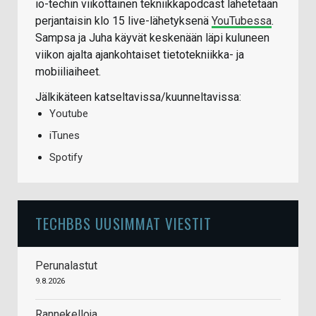
io-techin viikottainen tekniikkapodcast lähetetään
perjantaisin klo 15 live-lähetyksenä
YouTubessa
.
Sampsa ja Juha käyvät keskenään läpi kuluneen
viikon ajalta ajankohtaiset tietotekniikka- ja
mobiiliaiheet.
Jälkikäteen katseltavissa/kuunneltavissa:
Youtube
iTunes
Spotify
TECHBBS UUSIMMAT VIESTIT
Perunalastut
9.8.2026
Rannekelloja