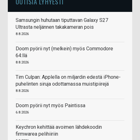
UUTISIA LYHYESTI
Samsungin huhutaan tiputtavan Galaxy S27
Ultrasta neljännen takakameran pois
8.8.2026
Doom pyörii nyt (melkein) myös Commodore
64:llä
8.8.2026
Tim Culpan: Applella on miljardin edestä iPhone-
puhelinten siruja odottamassa muistipiirejä
8.8.2026
Doom pyörii nyt myös Paintissa
6.8.2026
Keychron kehittää avoimen lähdekoodin
firmwarea pelihiiriin