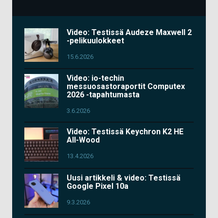
Video: Testissä Audeze Maxwell 2
-pelikuulokkeet
15.6.2026
Video: io-techin
messuosastoraportit Computex
2026 -tapahtumasta
3.6.2026
Video: Testissä Keychron K2 HE
All-Wood
13.4.2026
Uusi artikkeli & video: Testissä
Google Pixel 10a
9.3.2026