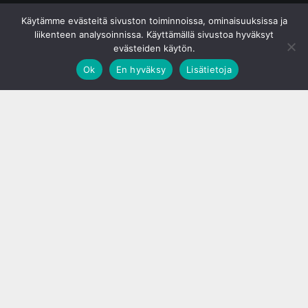
© S&J Media Oy
Käytämme evästeitä sivuston toiminnoissa, ominaisuuksissa ja
liikenteen analysoinnissa. Käyttämällä sivustoa hyväksyt
evästeiden käytön.
Ok
En hyväksy
Lisätietoja
;