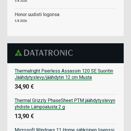
5.8.2026
Honor uudisti logonsa
5.8.2026
Thermalright Peerless Assassin 120 SE Suoritin
Jäähdytyslevy/jäähdytin 12 cm Musta
34,90 €
Thermal Grizzly PhaseSheet PTM jäähdytyslevyn
yhdiste Lämpöalusta 2 g
13,90 €
Microsoft Windows 11 Home sähköinen lisenssi