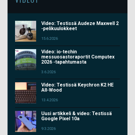
Video: Testissä Audeze Maxwell 2
-pelikuulokkeet
15.6.2026
Video: io-techin
messuosastoraportit Computex
2026 -tapahtumasta
3.6.2026
Video: Testissä Keychron K2 HE
All-Wood
13.4.2026
Uusi artikkeli & video: Testissä
Google Pixel 10a
9.3.2026