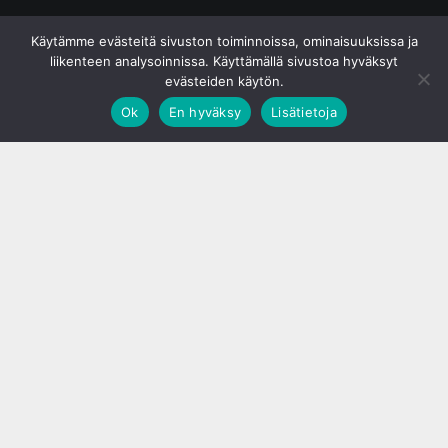
© S&J Media Oy
Käytämme evästeitä sivuston toiminnoissa, ominaisuuksissa ja
liikenteen analysoinnissa. Käyttämällä sivustoa hyväksyt
evästeiden käytön.
Ok
En hyväksy
Lisätietoja
;