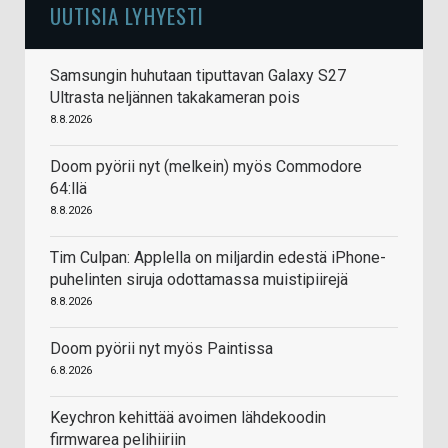
UUTISIA LYHYESTI
Samsungin huhutaan tiputtavan Galaxy S27
Ultrasta neljännen takakameran pois
8.8.2026
Doom pyörii nyt (melkein) myös Commodore
64:llä
8.8.2026
Tim Culpan: Applella on miljardin edestä iPhone-
puhelinten siruja odottamassa muistipiirejä
8.8.2026
Doom pyörii nyt myös Paintissa
6.8.2026
Keychron kehittää avoimen lähdekoodin
firmwarea pelihiiriin