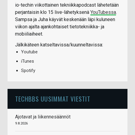
io-techin viikottainen tekniikkapodcast lähetetään
perjantaisin klo 15 live-lähetyksenä
YouTubessa
.
Sampsa ja Juha käyvät keskenään läpi kuluneen
viikon ajalta ajankohtaiset tietotekniikka- ja
mobiiliaiheet.
Jälkikäteen katseltavissa/kuunneltavissa:
Youtube
iTunes
Spotify
TECHBBS UUSIMMAT VIESTIT
Ajotavat ja liikennesäännöt
9.8.2026