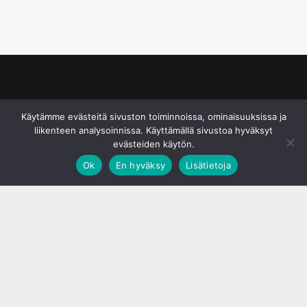
© S&J Media Oy
Käytämme evästeitä sivuston toiminnoissa, ominaisuuksissa ja
liikenteen analysoinnissa. Käyttämällä sivustoa hyväksyt
evästeiden käytön.
Ok
En hyväksy
Lisätietoja
;