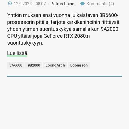
12.9.2024 - 08:07
/
Petrus Laine
Kommentit (4)
Yhtiön mukaan ensi vuonna julkaistavan 3B6600-
prosessorin pitäisi tarjota kärkikahinoihin riittävää
yhden ytimen suorituskykyä samalla kun 9A2000
GPU yltäisi jopa GeForce RTX 2080:n
suorituskykyyn.
Lue lisää
3A6600
9B2000
LoongArch
Loongson