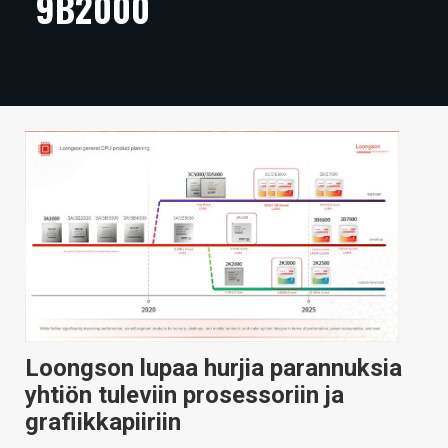
9B2000
ARTIKKELIT
VIDEOT
TECHBBS
TIETOA
HINTA.FI
KAUPPA
VAIHDA TEEMA
Loongson lupaa hurjia parannuksia
HAKU
yhtiön tuleviin prosessoriin ja
grafiikkapiiriin