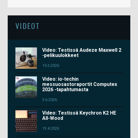
VIDEOT
Video: Testissä Audeze Maxwell 2
-pelikuulokkeet
15.6.2026
Video: io-techin
messuosastoraportit Computex
2026 -tapahtumasta
3.6.2026
Video: Testissä Keychron K2 HE
All-Wood
13.4.2026