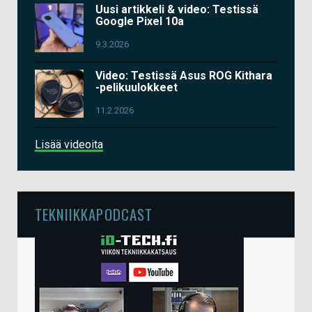
Uusi artikkeli & video: Testissä
Google Pixel 10a
9.3.2026
Video: Testissä Asus ROG Kithara
-pelikuulokkeet
11.2.2026
Lisää videoita
TEKNIIKKAPODCAST