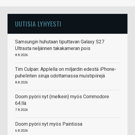
UUTISIA LYHYESTI
Samsungin huhutaan tiputtavan Galaxy S27
Ultrasta neljännen takakameran pois
8.8.2026
Tim Culpan: Applella on miljardin edestä iPhone-
puhelinten siruja odottamassa muistipiirejä
8.8.2026
Doom pyörii nyt (melkein) myös Commodore
64:llä
7.8.2026
Doom pyörii nyt myös Paintissa
6.8.2026