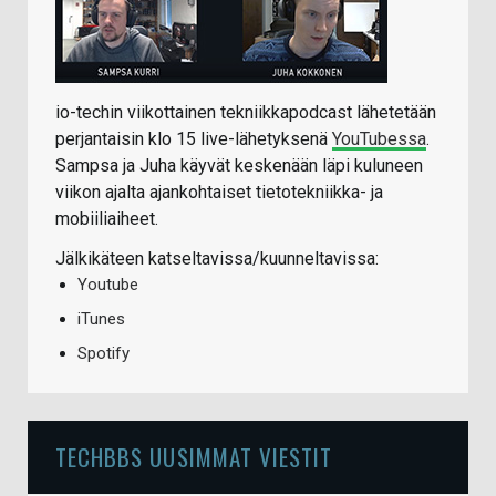
io-techin viikottainen tekniikkapodcast lähetetään
perjantaisin klo 15 live-lähetyksenä
YouTubessa
.
Sampsa ja Juha käyvät keskenään läpi kuluneen
viikon ajalta ajankohtaiset tietotekniikka- ja
mobiiliaiheet.
Jälkikäteen katseltavissa/kuunneltavissa:
Youtube
iTunes
Spotify
TECHBBS UUSIMMAT VIESTIT