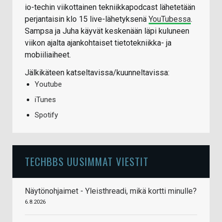
io-techin viikottainen tekniikkapodcast lähetetään
perjantaisin klo 15 live-lähetyksenä
YouTubessa
.
Sampsa ja Juha käyvät keskenään läpi kuluneen
viikon ajalta ajankohtaiset tietotekniikka- ja
mobiiliaiheet.
Jälkikäteen katseltavissa/kuunneltavissa:
Youtube
iTunes
Spotify
TECHBBS UUSIMMAT VIESTIT
Näytönohjaimet - Yleisthreadi, mikä kortti minulle?
6.8.2026