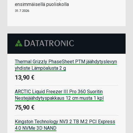
ensimmäisellä puoliskolla
31.7.2026
Thermal Grizzly PhaseSheet PTM jäähdytyslevyn
yhdiste Lämpöalusta 2 g
13,90 €
ARCTIC Liquid Freezer III Pro 360 Suoritin
Nestejäähdytyspakkaus 12 cm musta 1 kpl
75,90 €
Kingston Technology NV3 2 TB M.2 PCI Express
4.0 NVMe 3D NAND