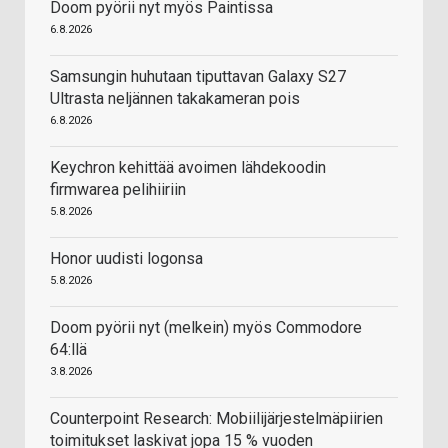
Doom pyörii nyt myös Paintissa
6.8.2026
Samsungin huhutaan tiputtavan Galaxy S27
Ultrasta neljännen takakameran pois
6.8.2026
Keychron kehittää avoimen lähdekoodin
firmwarea pelihiiriin
5.8.2026
Honor uudisti logonsa
5.8.2026
Doom pyörii nyt (melkein) myös Commodore
64:llä
3.8.2026
Counterpoint Research: Mobiilijärjestelmäpiirien
toimitukset laskivat jopa 15 % vuoden