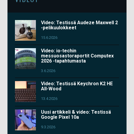
Video: Testissä Audeze Maxwell 2
-pelikuulokkeet
15.6.2026
Video: io-techin
messuosastoraportit Computex
2026 -tapahtumasta
3.6.2026
Video: Testissä Keychron K2 HE
All-Wood
13.4.2026
Uusi artikkeli & video: Testissä
Google Pixel 10a
9.3.2026