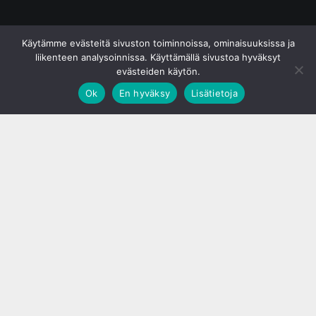
© S&J Media Oy
Käytämme evästeitä sivuston toiminnoissa, ominaisuuksissa ja
liikenteen analysoinnissa. Käyttämällä sivustoa hyväksyt
evästeiden käytön.
Ok
En hyväksy
Lisätietoja
;