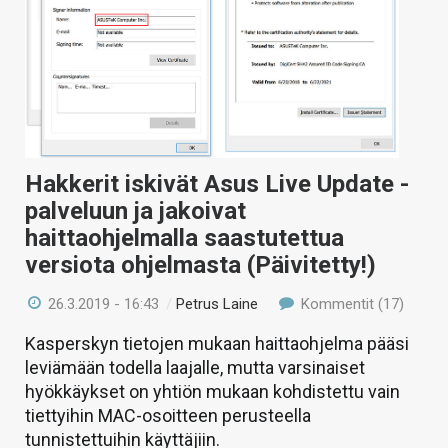
KAUPPA
VAIHDA TEEMA
HAKU
Hakkerit iskivät Asus Live Update -
palveluun ja jakoivat
haittaohjelmalla saastutettua
versiota ohjelmasta (Päivitetty!)
26.3.2019 - 16:43
/
Petrus Laine
Kommentit (17)
Kasperskyn tietojen mukaan haittaohjelma pääsi
leviämään todella laajalle, mutta varsinaiset
hyökkäykset on yhtiön mukaan kohdistettu vain
tiettyihin MAC-osoitteen perusteella
tunnistettuihin käyttäjiin.