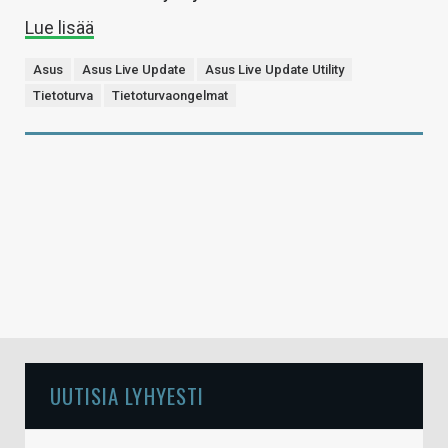
Lue lisää
Asus
Asus Live Update
Asus Live Update Utility
Tietoturva
Tietoturvaongelmat
UUTISIA LYHYESTI