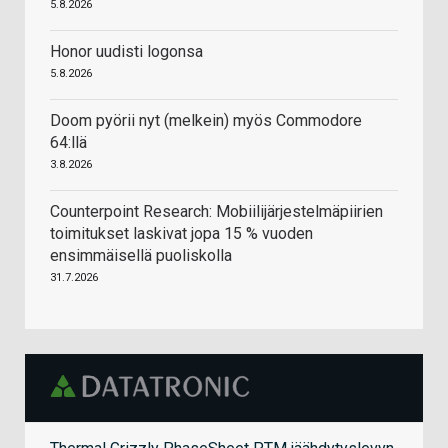
5.8.2026
Honor uudisti logonsa
5.8.2026
Doom pyörii nyt (melkein) myös Commodore
64:llä
3.8.2026
Counterpoint Research: Mobiilijärjestelmäpiirien
toimitukset laskivat jopa 15 % vuoden
ensimmäisellä puoliskolla
31.7.2026