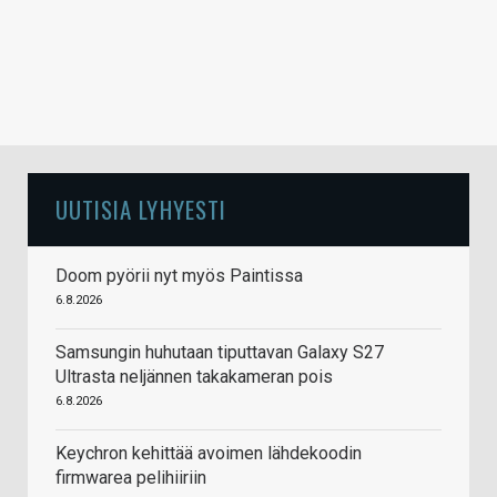
UUTISIA LYHYESTI
Doom pyörii nyt myös Paintissa
6.8.2026
Samsungin huhutaan tiputtavan Galaxy S27
Ultrasta neljännen takakameran pois
6.8.2026
Keychron kehittää avoimen lähdekoodin
firmwarea pelihiiriin