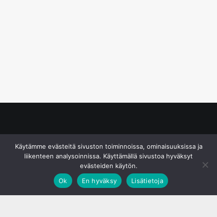
© S&J Media Oy
Käytämme evästeitä sivuston toiminnoissa, ominaisuuksissa ja
liikenteen analysoinnissa. Käyttämällä sivustoa hyväksyt
evästeiden käytön.
Ok
En hyväksy
Lisätietoja
;