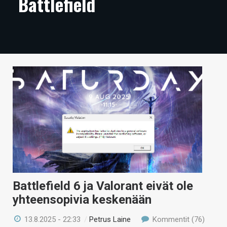
Battlefield
ARTIKKELIT
VIDEOT
TECHBBS
TIETOA
HINTA.FI
KAUPPA
VAIHDA TEEMA
Battlefield 6 ja Valorant eivät ole
HAKU
yhteensopivia keskenään
13.8.2025 - 22:33
/
Petrus Laine
Kommentit (76)