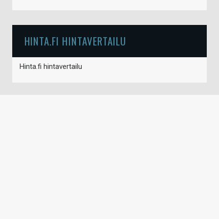
HINTA.FI HINTAVERTAILU
Hinta.fi hintavertailu