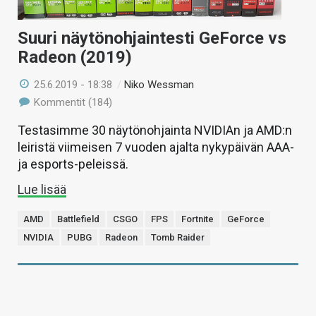
Suuri näytönohjaintesti GeForce vs
Radeon (2019)
25.6.2019 - 18:38
/
Niko Wessman
Kommentit (184)
Testasimme 30 näytönohjainta NVIDIAn ja AMD:n
leiristä viimeisen 7 vuoden ajalta nykypäivän AAA-
ja esports-peleissä.
Lue lisää
AMD
Battlefield
CSGO
FPS
Fortnite
GeForce
NVIDIA
PUBG
Radeon
Tomb Raider