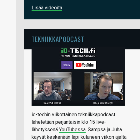
Lisää videoita
TEKNIIKKAPODCAST
io-techin viikottainen tekniikkapodcast
lähetetään perjantaisin klo 15 live-
lähetyksenä
YouTubessa
. Sampsa ja Juha
käyvät keskenään läpi kuluneen viikon ajalta