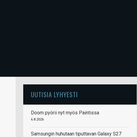
UUTISIA LYHYESTI
Doom pyörii nyt myös Paintissa
6.8.2026
Samsungin huhutaan tiputtavan Galaxy S27