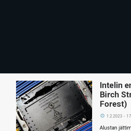
Intelin 
Birch St
Forest)
1.2.2023 - 17
Alustan jätti