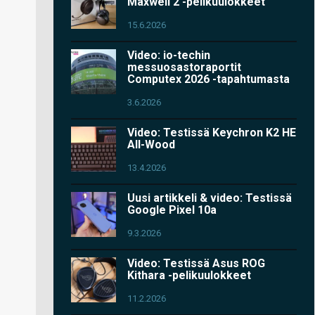
Maxwell 2 -pelikuulokkeet
15.6.2026
Video: io-techin
messuosastoraportit
Computex 2026 -tapahtumasta
3.6.2026
Video: Testissä Keychron K2 HE
All-Wood
13.4.2026
Uusi artikkeli & video: Testissä
Google Pixel 10a
9.3.2026
Video: Testissä Asus ROG
Kithara -pelikuulokkeet
11.2.2026