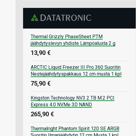
Thermal Grizzly PhaseSheet PTM
jäähdytyslevyn yhdiste Lämpöalusta 2 g
13,90 €
ARCTIC Liquid Freezer III Pro 360 Suoritin
Nestejäähdytyspakkaus 12 cm musta 1 kpl
75,90 €
Kingston Technology NV3 2 TB M.2 PCI
Express 4.0 NVMe 3D NAND
265,90 €
Thermalright Phantom Spirit 120 SE ARGB
Suoritin Ilmanjäähdytin 12 cm Musta 1 kpl