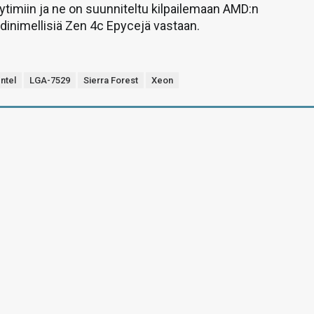
ytimiin ja ne on suunniteltu kilpailemaan AMD:n
inimellisiä Zen 4c Epycejä vastaan.
Intel
LGA-7529
Sierra Forest
Xeon