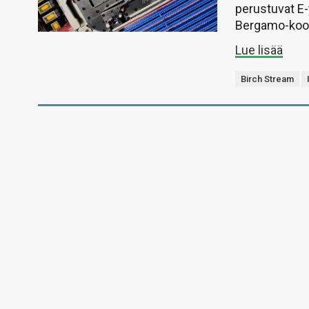
perustuvat E-
Bergamo-kood
Lue lisää
Birch Stream