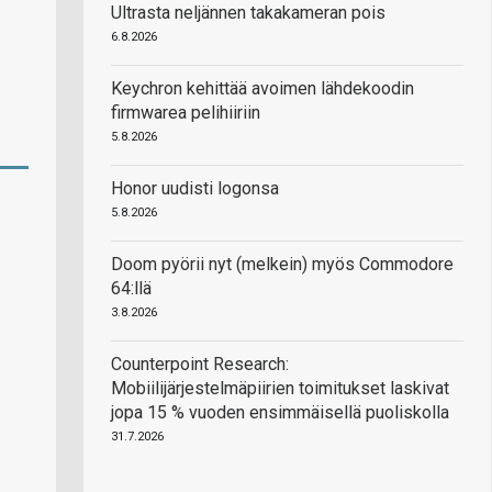
Ultrasta neljännen takakameran pois
6.8.2026
Keychron kehittää avoimen lähdekoodin
firmwarea pelihiiriin
5.8.2026
Honor uudisti logonsa
5.8.2026
Doom pyörii nyt (melkein) myös Commodore
64:llä
3.8.2026
Counterpoint Research:
Mobiilijärjestelmäpiirien toimitukset laskivat
jopa 15 % vuoden ensimmäisellä puoliskolla
31.7.2026