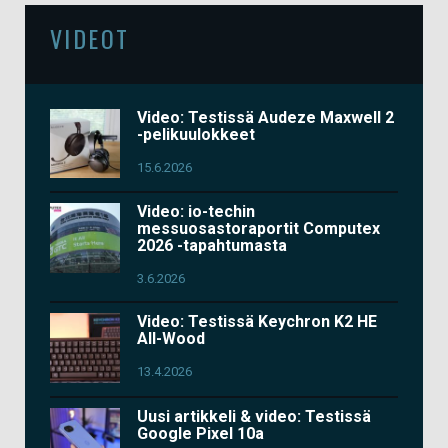
VIDEOT
Video: Testissä Audeze Maxwell 2
-pelikuulokkeet
15.6.2026
Video: io-techin
messuosastoraportit Computex
2026 -tapahtumasta
3.6.2026
Video: Testissä Keychron K2 HE
All-Wood
13.4.2026
Uusi artikkeli & video: Testissä
Google Pixel 10a