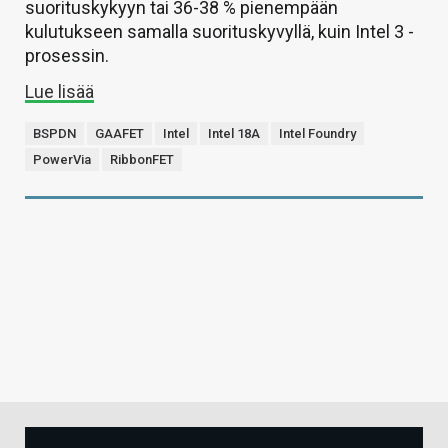
suorituskykyyn tai 36-38 % pienempään
kulutukseen samalla suorituskyvyllä, kuin Intel 3 -
prosessin.
Lue lisää
BSPDN
GAAFET
Intel
Intel 18A
Intel Foundry
PowerVia
RibbonFET