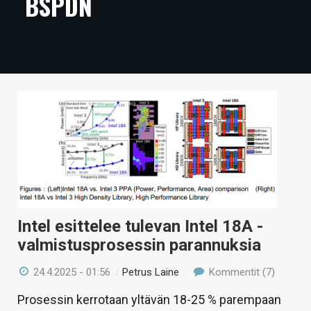
BSPDN
ARTIKKELIT
VIDEOT
TECHBBS
TIETOA
HINTA.FI
KAUPPA
VAIHDA TEEMA
Intel esittelee tulevan Intel 18A -
valmistusprosessin parannuksia
HAKU
24.4.2025 - 01:56
/
Petrus Laine
Kommentit (7)
Prosessin kerrotaan yltävän 18-25 % parempaan