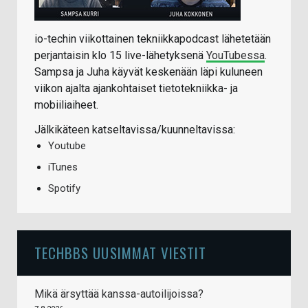
io-techin viikottainen tekniikkapodcast lähetetään
perjantaisin klo 15 live-lähetyksenä
YouTubessa
.
Sampsa ja Juha käyvät keskenään läpi kuluneen
viikon ajalta ajankohtaiset tietotekniikka- ja
mobiiliaiheet.
Jälkikäteen katseltavissa/kuunneltavissa:
Youtube
iTunes
Spotify
TECHBBS UUSIMMAT VIESTIT
Mikä ärsyttää kanssa-autoilijoissa?