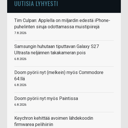
UUTISIA LYHYESTI
Tim Culpan: Applella on miljardin edestä iPhone-
puhelinten siruja odottamassa muistipiirejä
7.8.2026
Samsungin huhutaan tiputtavan Galaxy S27
Ultrasta neljännen takakameran pois
6.8.2026
Doom pyörii nyt (melkein) myös Commodore
64:llä
6.8.2026
Doom pyörii nyt myös Paintissa
6.8.2026
Keychron kehittää avoimen lähdekoodin
firmwarea pelihiiriin