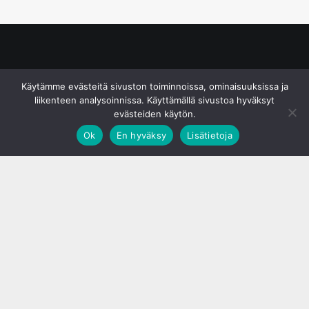
© S&J Media Oy
Käytämme evästeitä sivuston toiminnoissa, ominaisuuksissa ja
liikenteen analysoinnissa. Käyttämällä sivustoa hyväksyt
evästeiden käytön.
Ok
En hyväksy
Lisätietoja
;