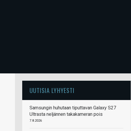
UUTISIA LYHYESTI
Samsungin huhutaan tiputtavan Galaxy S27
Ultrasta neljännen takakameran pois
7.8.2026