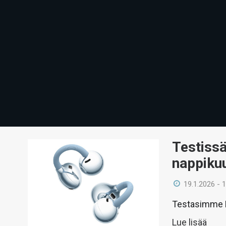
Testissä
nappiku
19.1.2026 - 
Testasimme H
Lue lisää