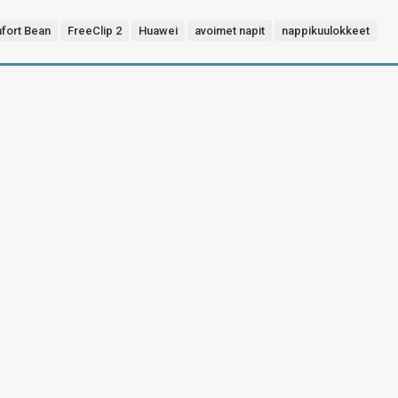
fort Bean
FreeClip 2
Huawei
avoimet napit
nappikuulokkeet