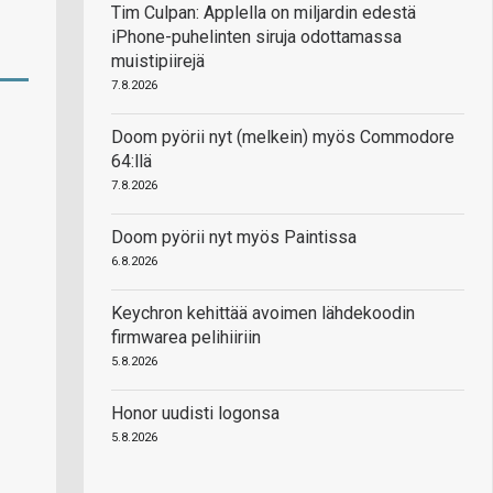
Tim Culpan: Applella on miljardin edestä
iPhone-puhelinten siruja odottamassa
muistipiirejä
7.8.2026
Doom pyörii nyt (melkein) myös Commodore
64:llä
7.8.2026
Doom pyörii nyt myös Paintissa
6.8.2026
Keychron kehittää avoimen lähdekoodin
firmwarea pelihiiriin
5.8.2026
Honor uudisti logonsa
5.8.2026