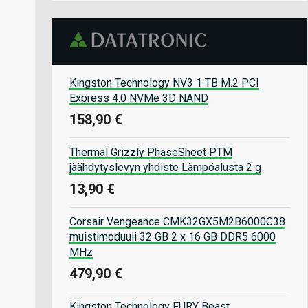
Kingston Technology NV3 1 TB M.2 PCI
Express 4.0 NVMe 3D NAND
158,90 €
Thermal Grizzly PhaseSheet PTM
jäähdytyslevyn yhdiste Lämpöalusta 2 g
13,90 €
Corsair Vengeance CMK32GX5M2B6000C38
muistimoduuli 32 GB 2 x 16 GB DDR5 6000
MHz
479,90 €
Kingston Technology FURY Beast