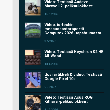
Video: Testissä Audeze
Maxwell 2 -pelikuulokkeet
15.6.2026
Video: io-techin
messuosastoraportit
Computex 2026 -tapahtumasta
3.6.2026
Video: Testissä Keychron K2 HE
All-Wood
13.4.2026
Uusi artikkeli & video: Testissä
Google Pixel 10a
9.3.2026
Video: Testissä Asus ROG
Kithara -pelikuulokkeet
11.2.2026