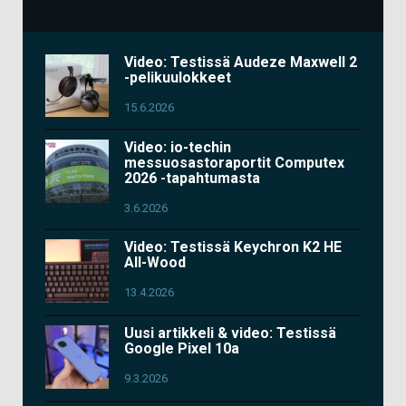
Video: Testissä Audeze Maxwell 2
-pelikuulokkeet
15.6.2026
Video: io-techin
messuosastoraportit Computex
2026 -tapahtumasta
3.6.2026
Video: Testissä Keychron K2 HE
All-Wood
13.4.2026
Uusi artikkeli & video: Testissä
Google Pixel 10a
9.3.2026