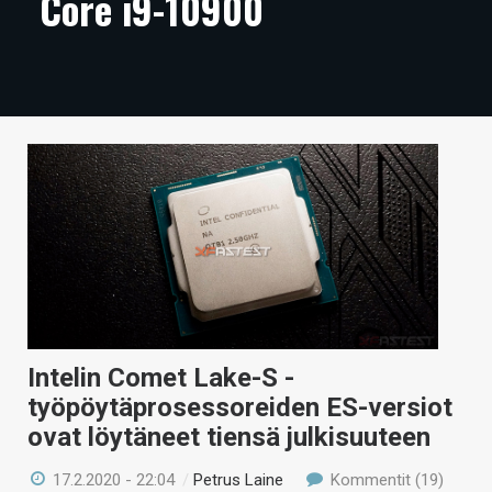
Core i9-10900
ARTIKKELIT
VIDEOT
TECHBBS
TIETOA
HINTA.FI
KAUPPA
VAIHDA TEEMA
Intelin Comet Lake-S -
työpöytäprosessoreiden ES-versiot
HAKU
ovat löytäneet tiensä julkisuuteen
17.2.2020 - 22:04
/
Petrus Laine
Kommentit (19)