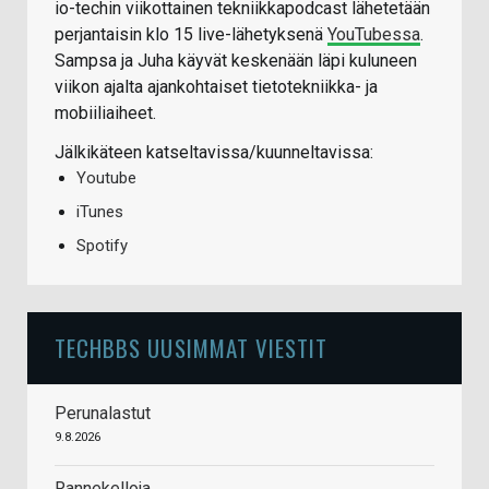
io-techin viikottainen tekniikkapodcast lähetetään
perjantaisin klo 15 live-lähetyksenä
YouTubessa
.
Sampsa ja Juha käyvät keskenään läpi kuluneen
viikon ajalta ajankohtaiset tietotekniikka- ja
mobiiliaiheet.
Jälkikäteen katseltavissa/kuunneltavissa:
Youtube
iTunes
Spotify
TECHBBS UUSIMMAT VIESTIT
Perunalastut
9.8.2026
Rannekelloja