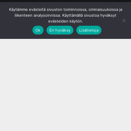
© S&J Media Oy
Käytämme evästeitä sivuston toiminnoissa, ominaisuuksissa ja
liikenteen analysoinnissa. Käyttämällä sivustoa hyväksyt
evästeiden käytön.
Ok
En hyväksy
Lisätietoja
;