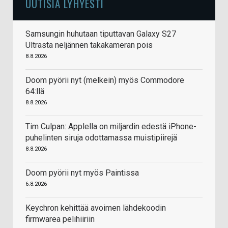
UUTISIA LYHYESTI
Samsungin huhutaan tiputtavan Galaxy S27
Ultrasta neljännen takakameran pois
8.8.2026
Doom pyörii nyt (melkein) myös Commodore
64:llä
8.8.2026
Tim Culpan: Applella on miljardin edestä iPhone-
puhelinten siruja odottamassa muistipiirejä
8.8.2026
Doom pyörii nyt myös Paintissa
6.8.2026
Keychron kehittää avoimen lähdekoodin
firmwarea pelihiiriin