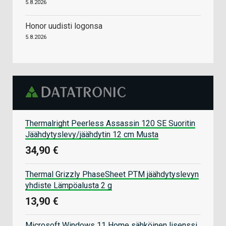
5.8.2026
Honor uudisti logonsa
5.8.2026
Thermalright Peerless Assassin 120 SE Suoritin
Jäähdytyslevy/jäähdytin 12 cm Musta
34,90 €
Thermal Grizzly PhaseSheet PTM jäähdytyslevyn
yhdiste Lämpöalusta 2 g
13,90 €
Microsoft Windows 11 Home sähköinen lisenssi