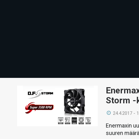
Enermax
Storm -k
24.4.2017 - 
Enermaxin uus
suuren määrä