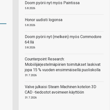
Doom pyörii nyt myös Paintissa
5.8.2026
Honor uudisti logonsa
5.8.2026
Doom pyörii nyt (melkein) myös Commodore
64:llä
3.8.2026
Counterpoint Research:
Mobiilijärjestelmäpiirien toimitukset laskivat
jopa 15 % vuoden ensimmäisellä puoliskolla
31.7.2026
Valve julkaisi Steam Machinen kotelon 3D
CAD -tiedostot avoimeen käyttöön
31.7.2026