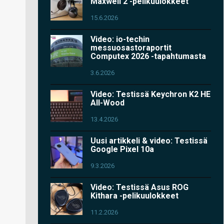
Maxwell 2 -pelikuulokkeet
15.6.2026
Video: io-techin
messuosastoraportit
Computex 2026 -tapahtumasta
3.6.2026
Video: Testissä Keychron K2 HE
All-Wood
13.4.2026
Uusi artikkeli & video: Testissä
Google Pixel 10a
9.3.2026
Video: Testissä Asus ROG
Kithara -pelikuulokkeet
11.2.2026