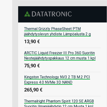
Thermal Grizzly PhaseSheet PTM
jäähdytyslevyn yhdiste Lämpöalusta 2 g
13,90 €
ARCTIC Liquid Freezer III Pro 360 Suoritin
Nestejäähdytyspakkaus 12 cm musta 1 kpl
75,90 €
Kingston Technology NV3 2 TB M.2 PCI
Express 4.0 NVMe 3D NAND
265,90 €
Thermalright Phantom Spirit 120 SE ARGB
Suoritin Ilmanjäähdytin 12 cm Musta 1 kpl