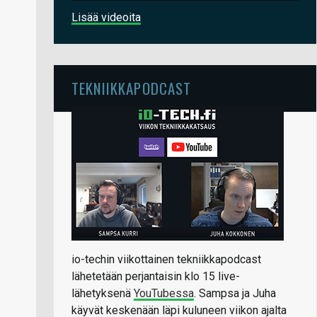
Lisää videoita
TEKNIIKKAPODCAST
io-techin viikottainen tekniikkapodcast
lähetetään perjantaisin klo 15 live-
lähetyksenä
YouTubessa
. Sampsa ja Juha
käyvät keskenään läpi kuluneen viikon ajalta