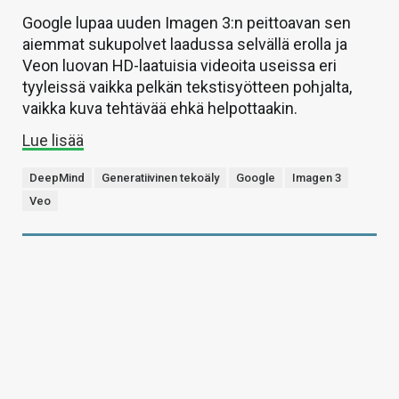
Google lupaa uuden Imagen 3:n peittoavan sen
aiemmat sukupolvet laadussa selvällä erolla ja
Veon luovan HD-laatuisia videoita useissa eri
tyyleissä vaikka pelkän tekstisyötteen pohjalta,
vaikka kuva tehtävää ehkä helpottaakin.
Lue lisää
DeepMind
Generatiivinen tekoäly
Google
Imagen 3
Veo