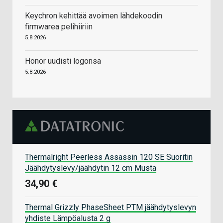
Keychron kehittää avoimen lähdekoodin
firmwarea pelihiiriin
5.8.2026
Honor uudisti logonsa
5.8.2026
Thermalright Peerless Assassin 120 SE Suoritin
Jäähdytyslevy/jäähdytin 12 cm Musta
34,90 €
Thermal Grizzly PhaseSheet PTM jäähdytyslevyn
yhdiste Lämpöalusta 2 g