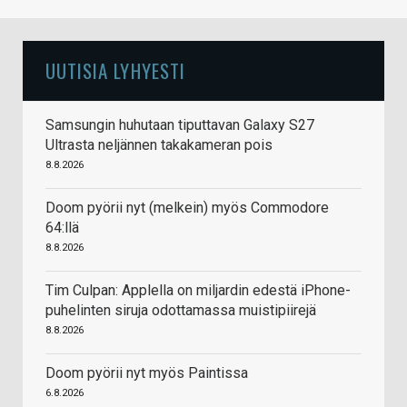
UUTISIA LYHYESTI
Samsungin huhutaan tiputtavan Galaxy S27
Ultrasta neljännen takakameran pois
8.8.2026
Doom pyörii nyt (melkein) myös Commodore
64:llä
8.8.2026
Tim Culpan: Applella on miljardin edestä iPhone-
puhelinten siruja odottamassa muistipiirejä
8.8.2026
Doom pyörii nyt myös Paintissa
6.8.2026