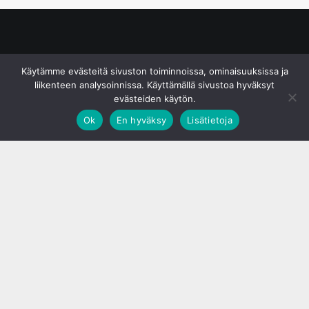
© S&J Media Oy
Käytämme evästeitä sivuston toiminnoissa, ominaisuuksissa ja
liikenteen analysoinnissa. Käyttämällä sivustoa hyväksyt
evästeiden käytön.
Ok
En hyväksy
Lisätietoja
;