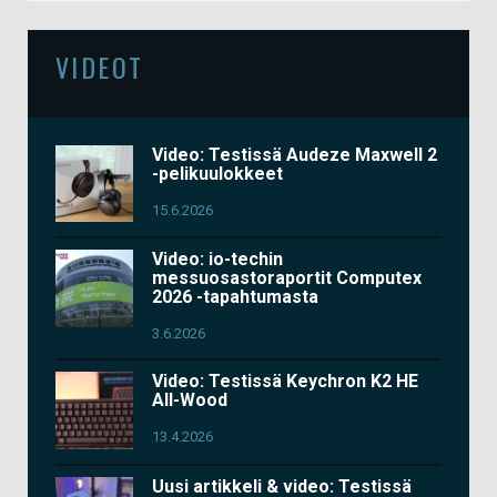
VIDEOT
Video: Testissä Audeze Maxwell 2
-pelikuulokkeet
15.6.2026
Video: io-techin
messuosastoraportit Computex
2026 -tapahtumasta
3.6.2026
Video: Testissä Keychron K2 HE
All-Wood
13.4.2026
Uusi artikkeli & video: Testissä