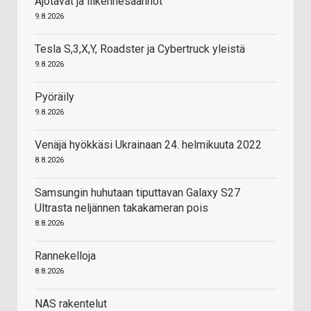
Ajotavat ja liikennesäännöt
9.8.2026
Tesla S,3,X,Y, Roadster ja Cybertruck yleistä
9.8.2026
Pyöräily
9.8.2026
Venäjä hyökkäsi Ukrainaan 24. helmikuuta 2022
8.8.2026
Samsungin huhutaan tiputtavan Galaxy S27
Ultrasta neljännen takakameran pois
8.8.2026
Rannekelloja
8.8.2026
NAS rakentelut