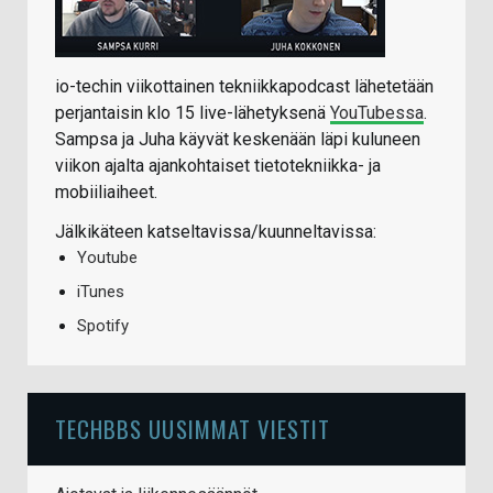
io-techin viikottainen tekniikkapodcast lähetetään
perjantaisin klo 15 live-lähetyksenä
YouTubessa
.
Sampsa ja Juha käyvät keskenään läpi kuluneen
viikon ajalta ajankohtaiset tietotekniikka- ja
mobiiliaiheet.
Jälkikäteen katseltavissa/kuunneltavissa:
Youtube
iTunes
Spotify
TECHBBS UUSIMMAT VIESTIT