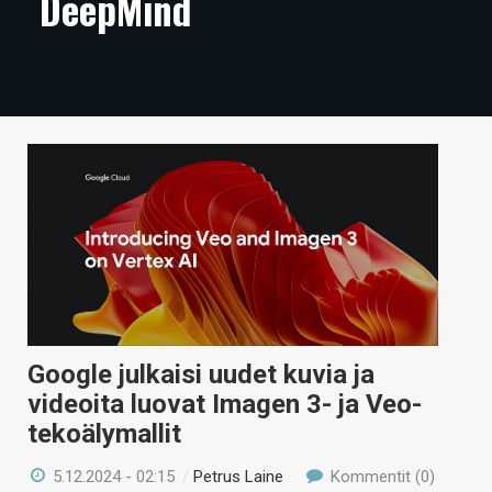
DeepMind
ARTIKKELIT
VIDEOT
TECHBBS
TIETOA
HINTA.FI
KAUPPA
VAIHDA TEEMA
Google julkaisi uudet kuvia ja
videoita luovat Imagen 3- ja Veo-
HAKU
tekoälymallit
5.12.2024 - 02:15
/
Petrus Laine
Kommentit (0)