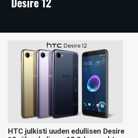
Desire 12
ARTIKKELIT
VIDEOT
TECHBBS
TIETOA
HINTA.FI
KAUPPA
VAIHDA TEEMA
HAKU
HTC julkisti uuden edullisen Desire