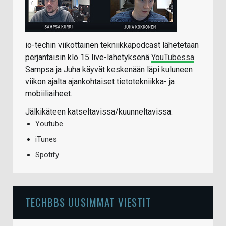
io-techin viikottainen tekniikkapodcast lähetetään
perjantaisin klo 15 live-lähetyksenä
YouTubessa
.
Sampsa ja Juha käyvät keskenään läpi kuluneen
viikon ajalta ajankohtaiset tietotekniikka- ja
mobiiliaiheet.
Jälkikäteen katseltavissa/kuunneltavissa:
Youtube
iTunes
Spotify
TECHBBS UUSIMMAT VIESTIT