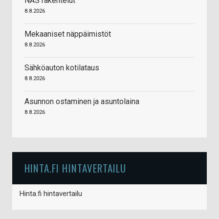
NAS rakentelut
8.8.2026
Mekaaniset näppäimistöt
8.8.2026
Sähköauton kotilataus
8.8.2026
Asunnon ostaminen ja asuntolaina
8.8.2026
HINTA.FI HINTAVERTAILU
Hinta.fi hintavertailu