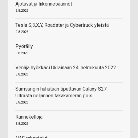
Ajotavat ja liikennesäännöt
9.8.2026
Tesla S,3,X,Y, Roadster ja Cybertruck yleistä
9.8.2026
Pyöräily
9.8.2026
Venäjä hyökkäsi Ukrainaan 24. helmikuuta 2022
8.8.2026
Samsungin huhutaan tiputtavan Galaxy S27
Ultrasta neljännen takakameran pois
8.8.2026
Rannekelloja
8.8.2026