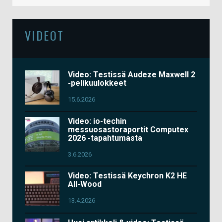
VIDEOT
Video: Testissä Audeze Maxwell 2
-pelikuulokkeet
15.6.2026
Video: io-techin
messuosastoraportit Computex
2026 -tapahtumasta
3.6.2026
Video: Testissä Keychron K2 HE
All-Wood
13.4.2026