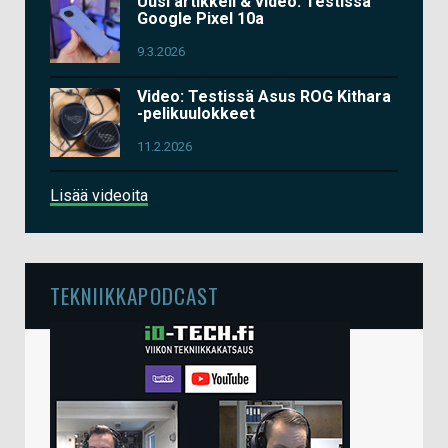
Uusi artikkeli & video: Testissä
Google Pixel 10a
9.3.2026
Video: Testissä Asus ROG Kithara
-pelikuulokkeet
11.2.2026
Lisää videoita
TEKNIIKKAPODCAST