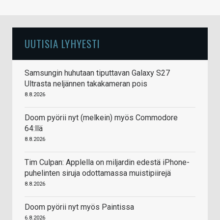
UUTISIA LYHYESTI
Samsungin huhutaan tiputtavan Galaxy S27
Ultrasta neljännen takakameran pois
8.8.2026
Doom pyörii nyt (melkein) myös Commodore
64:llä
8.8.2026
Tim Culpan: Applella on miljardin edestä iPhone-
puhelinten siruja odottamassa muistipiirejä
8.8.2026
Doom pyörii nyt myös Paintissa
6.8.2026