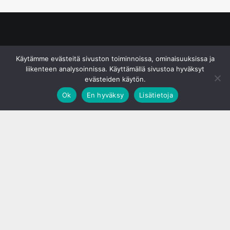
© S&J Media Oy
Käytämme evästeitä sivuston toiminnoissa, ominaisuuksissa ja
liikenteen analysoinnissa. Käyttämällä sivustoa hyväksyt
evästeiden käytön.
Ok
En hyväksy
Lisätietoja
;