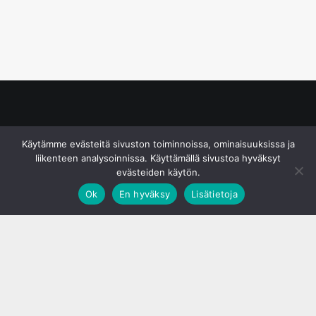
© S&J Media Oy
Käytämme evästeitä sivuston toiminnoissa, ominaisuuksissa ja
liikenteen analysoinnissa. Käyttämällä sivustoa hyväksyt
evästeiden käytön.
Ok
En hyväksy
Lisätietoja
;