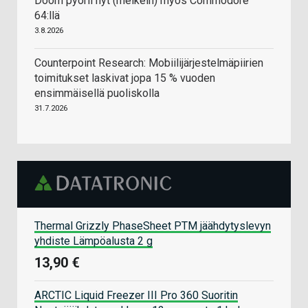
Doom pyörii nyt (melkein) myös Commodore
64:llä
3.8.2026
Counterpoint Research: Mobiilijärjestelmäpiirien
toimitukset laskivat jopa 15 % vuoden
ensimmäisellä puoliskolla
31.7.2026
Thermal Grizzly PhaseSheet PTM jäähdytyslevyn
yhdiste Lämpöalusta 2 g
13,90 €
ARCTIC Liquid Freezer III Pro 360 Suoritin