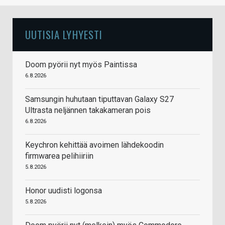
UUTISIA LYHYESTI
Doom pyörii nyt myös Paintissa
6.8.2026
Samsungin huhutaan tiputtavan Galaxy S27
Ultrasta neljännen takakameran pois
6.8.2026
Keychron kehittää avoimen lähdekoodin
firmwarea pelihiiriin
5.8.2026
Honor uudisti logonsa
5.8.2026