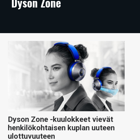
Dyson Zone
ARTIKKELIT
VIDEOT
TECHBBS
TIETOA
HINTA.FI
KAUPPA
VAIHDA TEEMA
HAKU
Dyson Zone -kuulokkeet vievät
henkilökohtaisen kuplan uuteen
ulottuvuuteen