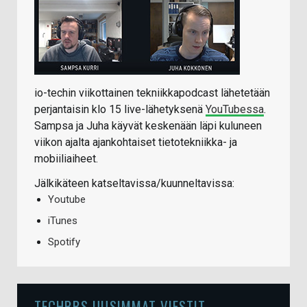
io-techin viikottainen tekniikkapodcast lähetetään
perjantaisin klo 15 live-lähetyksenä
YouTubessa
.
Sampsa ja Juha käyvät keskenään läpi kuluneen
viikon ajalta ajankohtaiset tietotekniikka- ja
mobiiliaiheet.
Jälkikäteen katseltavissa/kuunneltavissa:
Youtube
iTunes
Spotify
TECHBBS UUSIMMAT VIESTIT