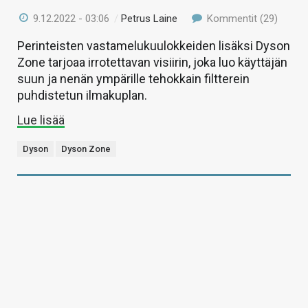
9.12.2022 - 03:06
/
Petrus Laine
Kommentit (29)
Perinteisten vastamelukuulokkeiden lisäksi Dyson
Zone tarjoaa irrotettavan visiirin, joka luo käyttäjän
suun ja nenän ympärille tehokkain filtterein
puhdistetun ilmakuplan.
Lue lisää
Dyson
Dyson Zone