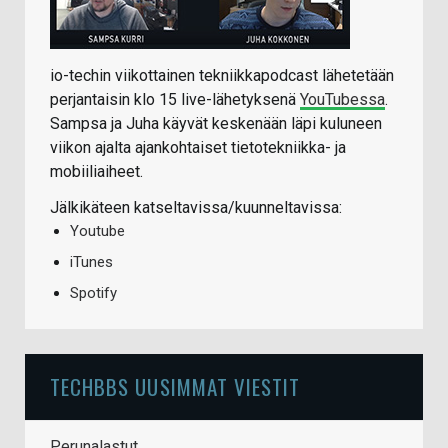
io-techin viikottainen tekniikkapodcast lähetetään
perjantaisin klo 15 live-lähetyksenä
YouTubessa
.
Sampsa ja Juha käyvät keskenään läpi kuluneen
viikon ajalta ajankohtaiset tietotekniikka- ja
mobiiliaiheet.
Jälkikäteen katseltavissa/kuunneltavissa:
Youtube
iTunes
Spotify
TECHBBS UUSIMMAT VIESTIT
Perunalastut