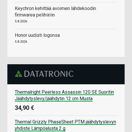
Keychron kehittää avoimen lähdekoodin
firmwarea pelihiiriin
5.8.2026
Honor uudisti logonsa
5.8.2026
Thermalright Peerless Assassin 120 SE Suoritin
Jäähdytyslevy/jäähdytin 12 cm Musta
34,90 €
Thermal Grizzly PhaseSheet PTM jäähdytyslevyn
yhdiste Lämpöalusta 2 g