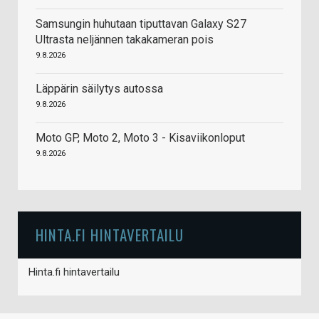
Samsungin huhutaan tiputtavan Galaxy S27
Ultrasta neljännen takakameran pois
9.8.2026
Läppärin säilytys autossa
9.8.2026
Moto GP, Moto 2, Moto 3 - Kisaviikonloput
9.8.2026
HINTA.FI HINTAVERTAILU
Hinta.fi hintavertailu