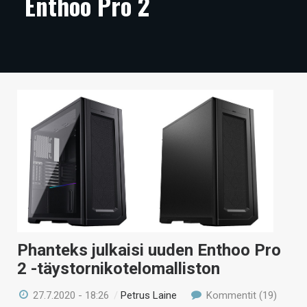
Enthoo Pro 2
ARTIKKELIT
VIDEOT
TECHBBS
TIETOA
HINTA.FI
KAUPPA
VAIHDA TEEMA
Phanteks julkaisi uuden Enthoo Pro
HAKU
2 -täystornikotelomalliston
27.7.2020 - 18:26
/
Petrus Laine
Kommentit (19)