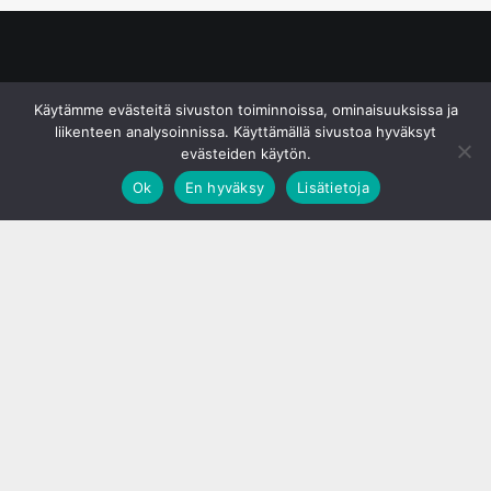
© S&J Media Oy
Käytämme evästeitä sivuston toiminnoissa, ominaisuuksissa ja
liikenteen analysoinnissa. Käyttämällä sivustoa hyväksyt
evästeiden käytön.
Ok
En hyväksy
Lisätietoja
;