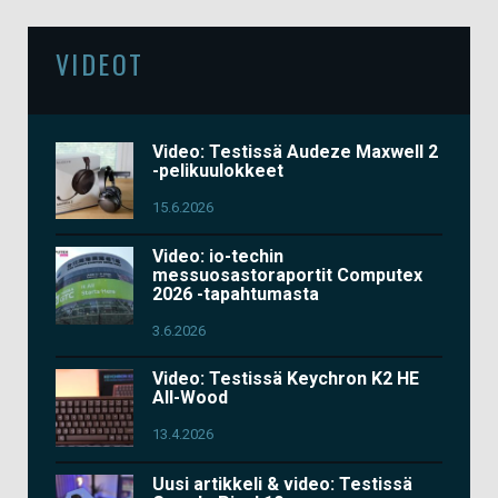
VIDEOT
Video: Testissä Audeze Maxwell 2
-pelikuulokkeet
15.6.2026
Video: io-techin
messuosastoraportit Computex
2026 -tapahtumasta
3.6.2026
Video: Testissä Keychron K2 HE
All-Wood
13.4.2026
Uusi artikkeli & video: Testissä