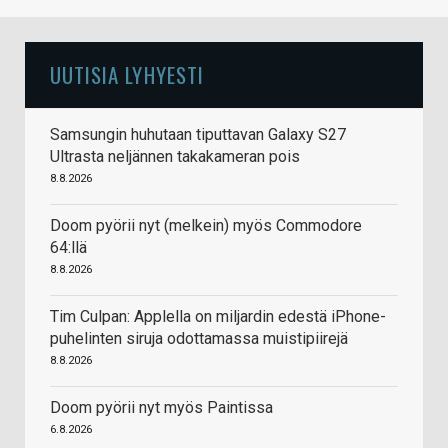
UUTISIA LYHYESTI
Samsungin huhutaan tiputtavan Galaxy S27
Ultrasta neljännen takakameran pois
8.8.2026
Doom pyörii nyt (melkein) myös Commodore
64:llä
8.8.2026
Tim Culpan: Applella on miljardin edestä iPhone-
puhelinten siruja odottamassa muistipiirejä
8.8.2026
Doom pyörii nyt myös Paintissa
6.8.2026