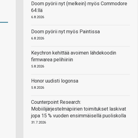
Doom pyörii nyt (melkein) myös Commodore
64:llä
6.8.2026
Doom pyörii nyt myös Paintissa
6.8.2026
Keychron kehittää avoimen lähdekoodin
firmwarea pelihiiriin
5.8.2026
Honor uudisti logonsa
5.8.2026
Counterpoint Research:
Mobiilijärjestelmäpiirien toimitukset laskivat
jopa 15 % vuoden ensimmäisellä puoliskolla
31.7.2026