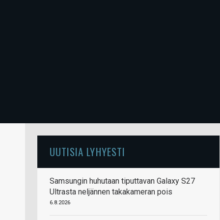
UUTISIA LYHYESTI
Samsungin huhutaan tiputtavan Galaxy S27
Ultrasta neljännen takakameran pois
6.8.2026