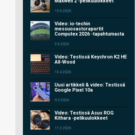
Maxwell 2 -pelikuulokkeet
15.6.2026
Video: io-techin
messuosastoraportit
Computex 2026 -tapahtumasta
3.6.2026
Video: Testissä Keychron K2 HE
All-Wood
13.4.2026
Uusi artikkeli & video: Testissä
Google Pixel 10a
9.3.2026
Video: Testissä Asus ROG
Kithara -pelikuulokkeet
11.2.2026