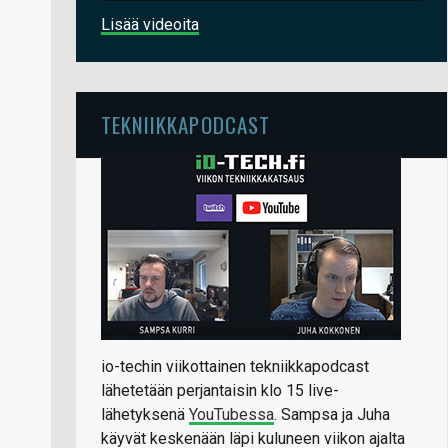
Lisää videoita
TEKNIIKKAPODCAST
io-techin viikottainen tekniikkapodcast
lähetetään perjantaisin klo 15 live-
lähetyksenä
YouTubessa
. Sampsa ja Juha
käyvät keskenään läpi kuluneen viikon ajalta