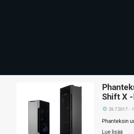
Phanteks
Shift X 
26.7.2017 - 
Phanteksin uu
Lue lisää