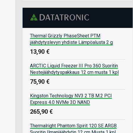
Thermal Grizzly PhaseSheet PTM
jäähdytyslevyn yhdiste Lämpöalusta 2 g
13,90 €
ARCTIC Liquid Freezer III Pro 360 Suoritin
Nestejäähdytyspakkaus 12 cm musta 1 kpl
75,90 €
Kingston Technology NV3 2 TB M.2 PCI
Express 4.0 NVMe 3D NAND
265,90 €
Thermalright Phantom Spirit 120 SE ARGB
Suoritin Ilmanjäähdytin 12 cm Musta 1 kpl