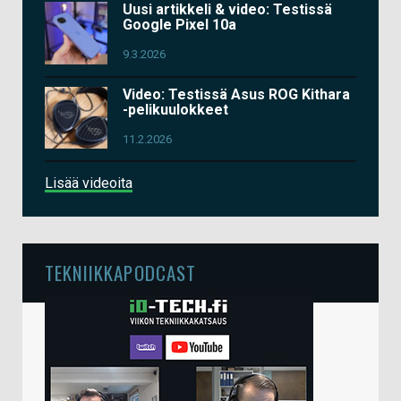
Uusi artikkeli & video: Testissä
Google Pixel 10a
9.3.2026
Video: Testissä Asus ROG Kithara
-pelikuulokkeet
11.2.2026
Lisää videoita
TEKNIIKKAPODCAST