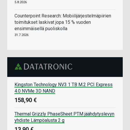
5.8.2026
Counterpoint Research: Mobiilijärjestelmäpiirien
toimitukset laskivat jopa 15 % vuoden
ensimmäisellä puoliskolla
31.7.2026
Kingston Technology NV3 1 TB M.2 PCI Express
4.0 NVMe 3D NAND
158,90 €
Thermal Grizzly PhaseSheet PTM jäähdytyslevyn
yhdiste Lämpöalusta 2 g
13,90 €