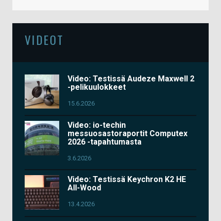
VIDEOT
Video: Testissä Audeze Maxwell 2
-pelikuulokkeet
15.6.2026
Video: io-techin
messuosastoraportit Computex
2026 -tapahtumasta
3.6.2026
Video: Testissä Keychron K2 HE
All-Wood
13.4.2026