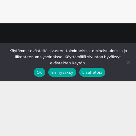
© S&J Media Oy
Käytämme evästeitä sivuston toiminnoissa, ominaisuuksissa ja
liikenteen analysoinnissa. Käyttämällä sivustoa hyväksyt
evästeiden käytön.
Ok
En hyväksy
Lisätietoja
;