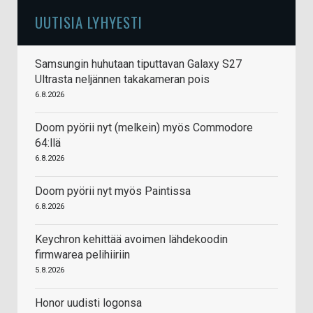
UUTISIA LYHYESTI
Samsungin huhutaan tiputtavan Galaxy S27
Ultrasta neljännen takakameran pois
6.8.2026
Doom pyörii nyt (melkein) myös Commodore
64:llä
6.8.2026
Doom pyörii nyt myös Paintissa
6.8.2026
Keychron kehittää avoimen lähdekoodin
firmwarea pelihiiriin
5.8.2026
Honor uudisti logonsa