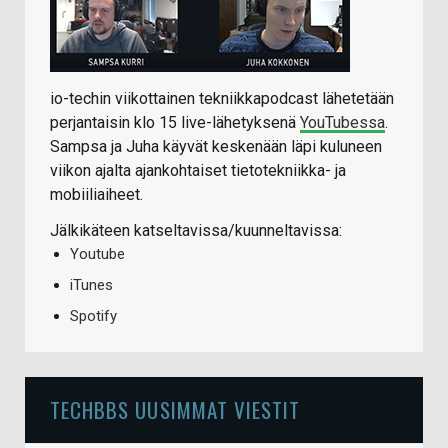
io-techin viikottainen tekniikkapodcast lähetetään
perjantaisin klo 15 live-lähetyksenä
YouTubessa
.
Sampsa ja Juha käyvät keskenään läpi kuluneen
viikon ajalta ajankohtaiset tietotekniikka- ja
mobiiliaiheet.
Jälkikäteen katseltavissa/kuunneltavissa:
Youtube
iTunes
Spotify
TECHBBS UUSIMMAT VIESTIT