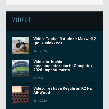
VIDEOT
Video: Testissä Audeze Maxwell 2
-pelikuulokkeet
15.6.2026
Video: io-techin
messuosastoraportit Computex
2026 -tapahtumasta
3.6.2026
Video: Testissä Keychron K2 HE
All-Wood
13.4.2026