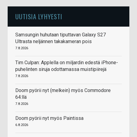
UUTISIA LYHYESTI
Samsungin huhutaan tiputtavan Galaxy S27
Ultrasta neljännen takakameran pois
7.8.2026
Tim Culpan: Applella on miljardin edestä iPhone-
puhelinten siruja odottamassa muistipiirejä
7.8.2026
Doom pyörii nyt (melkein) myös Commodore
64:llä
7.8.2026
Doom pyörii nyt myös Paintissa
6.8.2026