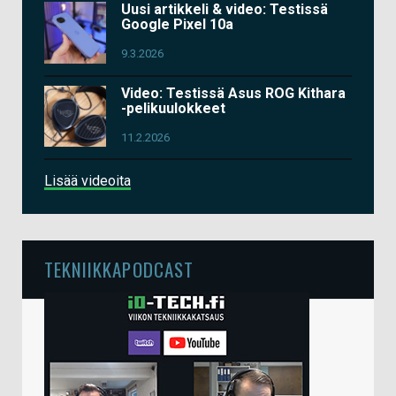
Uusi artikkeli & video: Testissä
Google Pixel 10a
9.3.2026
Video: Testissä Asus ROG Kithara
-pelikuulokkeet
11.2.2026
Lisää videoita
TEKNIIKKAPODCAST