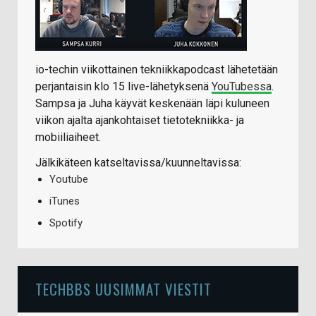
io-techin viikottainen tekniikkapodcast lähetetään
perjantaisin klo 15 live-lähetyksenä
YouTubessa
.
Sampsa ja Juha käyvät keskenään läpi kuluneen
viikon ajalta ajankohtaiset tietotekniikka- ja
mobiiliaiheet.
Jälkikäteen katseltavissa/kuunneltavissa:
Youtube
iTunes
Spotify
TECHBBS UUSIMMAT VIESTIT