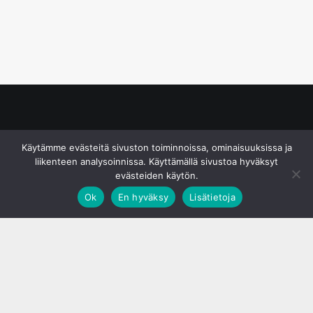
© S&J Media Oy
Käytämme evästeitä sivuston toiminnoissa, ominaisuuksissa ja
liikenteen analysoinnissa. Käyttämällä sivustoa hyväksyt
evästeiden käytön.
Ok
En hyväksy
Lisätietoja
;