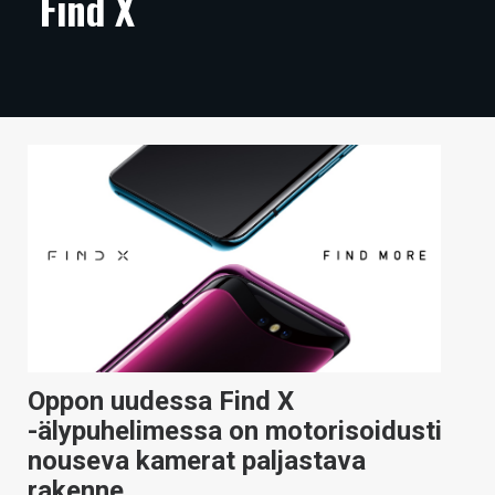
Find X
ARTIKKELIT
VIDEOT
TECHBBS
TIETOA
HINTA.FI
KAUPPA
VAIHDA TEEMA
Oppon uudessa Find X
HAKU
-älypuhelimessa on motorisoidusti
nouseva kamerat paljastava
rakenne