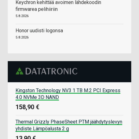
Keychron kehittää avoimen lähdekoodin
firmwarea pelihiiriin
5.8.2026
Honor uudisti logonsa
5.8.2026
Kingston Technology NV3 1 TB M.2 PCI Express
4.0 NVMe 3D NAND
158,90 €
Thermal Grizzly PhaseSheet PTM jäähdytyslevyn
yhdiste Lämpöalusta 2 g
13,90 €