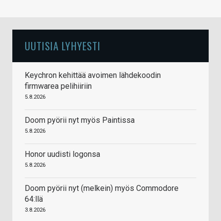
UUTISIA LYHYESTI
Keychron kehittää avoimen lähdekoodin
firmwarea pelihiiriin
5.8.2026
Doom pyörii nyt myös Paintissa
5.8.2026
Honor uudisti logonsa
5.8.2026
Doom pyörii nyt (melkein) myös Commodore
64:llä
3.8.2026