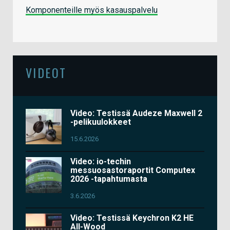
Komponenteille myös kasauspalvelu
VIDEOT
Video: Testissä Audeze Maxwell 2
-pelikuulokkeet
15.6.2026
Video: io-techin
messuosastoraportit Computex
2026 -tapahtumasta
3.6.2026
Video: Testissä Keychron K2 HE
All-Wood