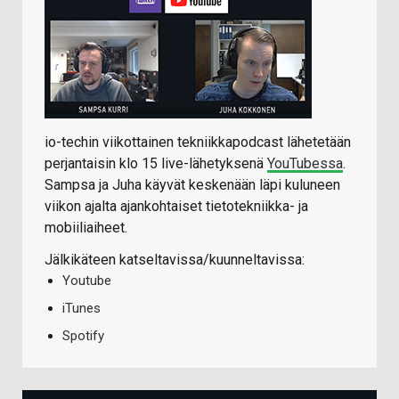
io-techin viikottainen tekniikkapodcast lähetetään
perjantaisin klo 15 live-lähetyksenä
YouTubessa
.
Sampsa ja Juha käyvät keskenään läpi kuluneen
viikon ajalta ajankohtaiset tietotekniikka- ja
mobiiliaiheet.
Jälkikäteen katseltavissa/kuunneltavissa:
Youtube
iTunes
Spotify