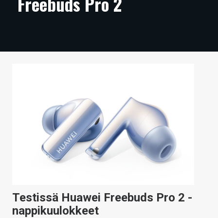
Freebuds Pro 2
ARTIKKELIT
VIDEOT
TECHBBS
TIETOA
HINTA.FI
KAUPPA
VAIHDA TEEMA
HAKU
Testissä Huawei Freebuds Pro 2 -
nappikuulokkeet