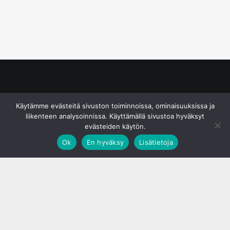
© S&J Media Oy
Käytämme evästeitä sivuston toiminnoissa, ominaisuuksissa ja
liikenteen analysoinnissa. Käyttämällä sivustoa hyväksyt
evästeiden käytön.
Ok
En hyväksy
Lisätietoja
;