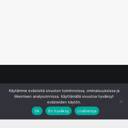
© S&J Media Oy
Käytämme evästeitä sivuston toiminnoissa, ominaisuuksissa ja
liikenteen analysoinnissa. Käyttämällä sivustoa hyväksyt
evästeiden käytön.
Ok
En hyväksy
Lisätietoja
;