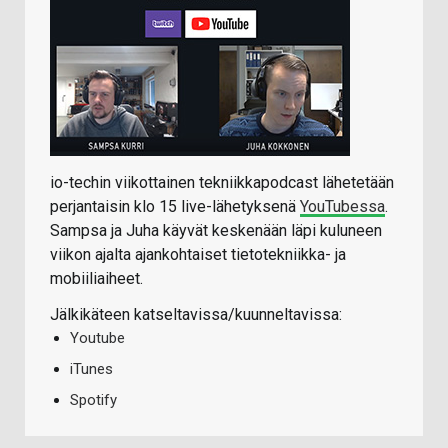
io-techin viikottainen tekniikkapodcast lähetetään
perjantaisin klo 15 live-lähetyksenä
YouTubessa
.
Sampsa ja Juha käyvät keskenään läpi kuluneen
viikon ajalta ajankohtaiset tietotekniikka- ja
mobiiliaiheet.
Jälkikäteen katseltavissa/kuunneltavissa:
Youtube
iTunes
Spotify