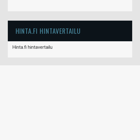
HINTA.FI HINTAVERTAILU
Hinta.fi hintavertailu