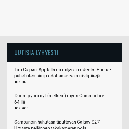
UUTISIA LYHYESTI
Tim Culpan: Applella on miljardin edestä iPhone-
puhelinten siruja odottamassa muistipiirejä
10.8.2026
Doom pyörii nyt (melkein) myös Commodore
64:llä
10.8.2026
Samsungin huhutaan tiputtavan Galaxy S27
Ultrasta neljännen takakameran pois