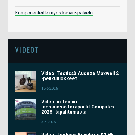
Komponenteille myös kasauspalvelu
VIDEOT
Video: Testissä Audeze Maxwell 2
-pelikuulokkeet
15.6.2026
Video: io-techin
messuosastoraportit Computex
2026 -tapahtumasta
3.6.2026
Video: Testissä Keychron K2 HE