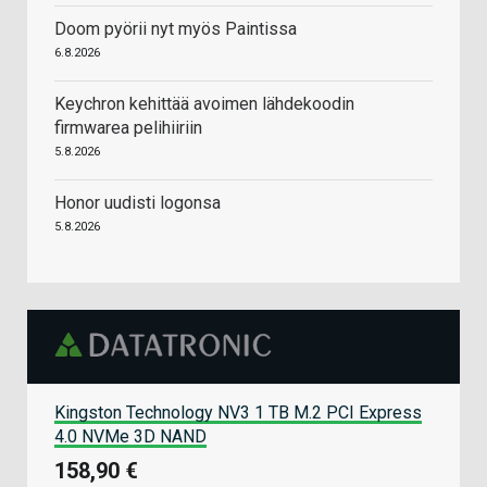
Doom pyörii nyt myös Paintissa
6.8.2026
Keychron kehittää avoimen lähdekoodin
firmwarea pelihiiriin
5.8.2026
Honor uudisti logonsa
5.8.2026
Kingston Technology NV3 1 TB M.2 PCI Express
4.0 NVMe 3D NAND
158,90 €