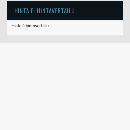
HINTA.FI HINTAVERTAILU
Hinta.fi hintavertailu