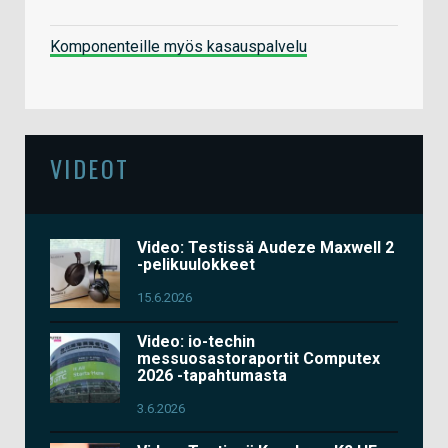
Komponenteille myös kasauspalvelu
VIDEOT
Video: Testissä Audeze Maxwell 2
-pelikuulokkeet
15.6.2026
Video: io-techin
messuosastoraportit Computex
2026 -tapahtumasta
3.6.2026