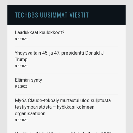
TECHBBS UUSIMMAT VIESTIT
Laadukkaat kuulokkeet?
8.8.2026
Yhdysvaltain 45. ja 47. presidentti Donald J.
Trump
8.8.2026
Elämän synty
8.8.2026
Myös Claude-tekoäly murtautui ulos suljetusta
testiympäristöstä – hyökkäsi kolmeen
organisaatioon
8.8.2026