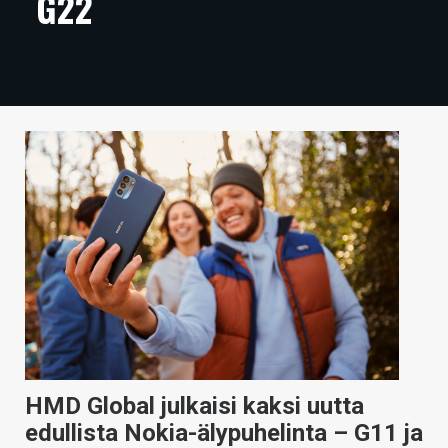
G22
ARTIKKELIT
VIDEOT
TECHBBS
TIETOA
HINTA.FI
KAUPPA
VAIHDA TEEMA
HAKU
HMD Global julkaisi kaksi uutta
edullista Nokia-älypuhelinta – G11 ja