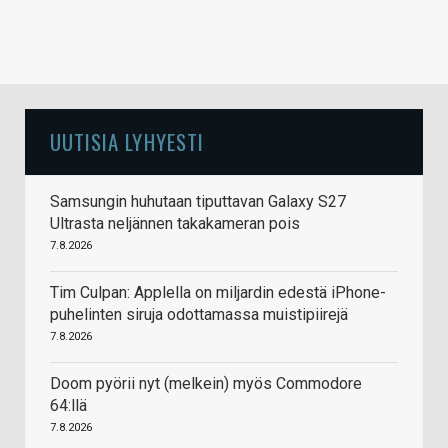
UUTISIA LYHYESTI
Samsungin huhutaan tiputtavan Galaxy S27
Ultrasta neljännen takakameran pois
7.8.2026
Tim Culpan: Applella on miljardin edestä iPhone-
puhelinten siruja odottamassa muistipiirejä
7.8.2026
Doom pyörii nyt (melkein) myös Commodore
64:llä
7.8.2026