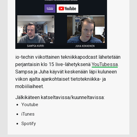
io-techin viikottainen tekniikkapodcast lähetetään
perjantaisin klo 15 live-lähetyksenä
YouTubessa
.
Sampsa ja Juha käyvät keskenään läpi kuluneen
viikon ajalta ajankohtaiset tietotekniikka- ja
mobiiliaiheet.
Jälkikäteen katseltavissa/kuunneltavissa:
Youtube
iTunes
Spotify