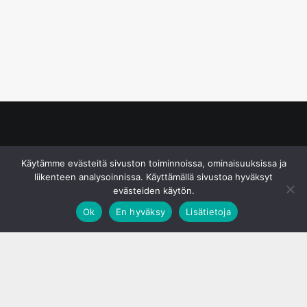
© S&J Media Oy
Käytämme evästeitä sivuston toiminnoissa, ominaisuuksissa ja
liikenteen analysoinnissa. Käyttämällä sivustoa hyväksyt
evästeiden käytön.
Ok
En hyväksy
Lisätietoja
;