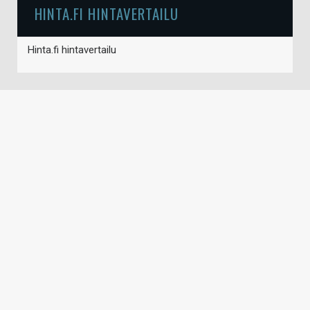
HINTA.FI HINTAVERTAILU
Hinta.fi hintavertailu