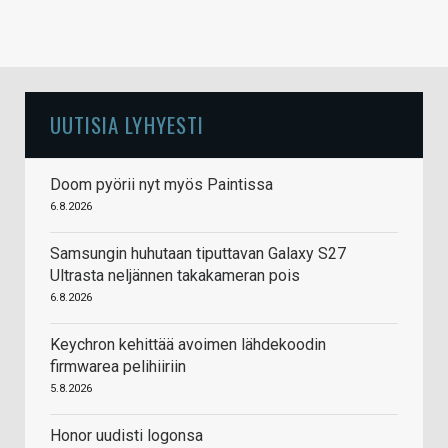
UUTISIA LYHYESTI
Doom pyörii nyt myös Paintissa
6.8.2026
Samsungin huhutaan tiputtavan Galaxy S27
Ultrasta neljännen takakameran pois
6.8.2026
Keychron kehittää avoimen lähdekoodin
firmwarea pelihiiriin
5.8.2026
Honor uudisti logonsa