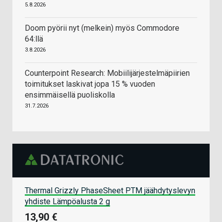
5.8.2026
Doom pyörii nyt (melkein) myös Commodore
64:llä
3.8.2026
Counterpoint Research: Mobiilijärjestelmäpiirien
toimitukset laskivat jopa 15 % vuoden
ensimmäisellä puoliskolla
31.7.2026
Thermal Grizzly PhaseSheet PTM jäähdytyslevyn
yhdiste Lämpöalusta 2 g
13,90 €