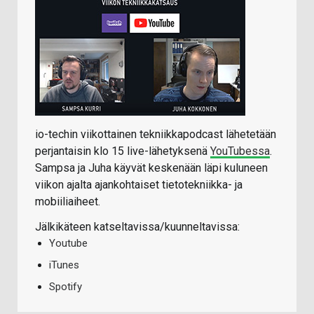
io-techin viikottainen tekniikkapodcast lähetetään
perjantaisin klo 15 live-lähetyksenä
YouTubessa
.
Sampsa ja Juha käyvät keskenään läpi kuluneen
viikon ajalta ajankohtaiset tietotekniikka- ja
mobiiliaiheet.
Jälkikäteen katseltavissa/kuunneltavissa:
Youtube
iTunes
Spotify