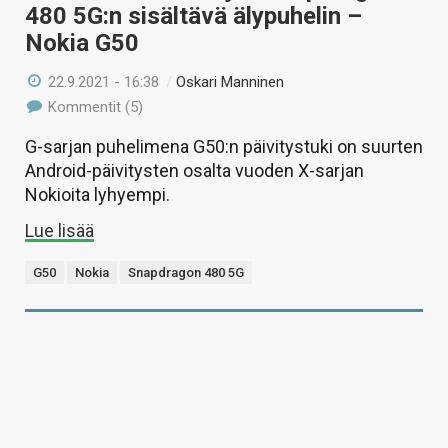
480 5G:n sisältävä älypuhelin –
Nokia G50
22.9.2021 - 16:38
/
Oskari Manninen
Kommentit (5)
G-sarjan puhelimena G50:n päivitystuki on suurten
Android-päivitysten osalta vuoden X-sarjan
Nokioita lyhyempi.
Lue lisää
G50
Nokia
Snapdragon 480 5G