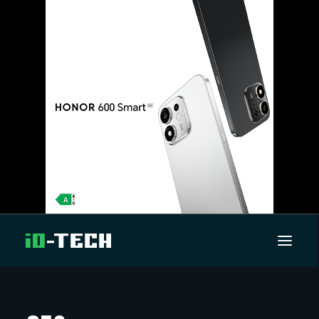
UUTISET