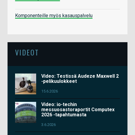
Komponenteille myös kasauspalvelu
VIDEOT
Video: Testissä Audeze Maxwell 2
-pelikuulokkeet
15.6.2026
Video: io-techin
messuosastoraportit Computex
2026 -tapahtumasta
3.6.2026