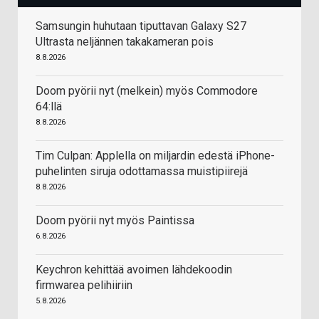
Samsungin huhutaan tiputtavan Galaxy S27
Ultrasta neljännen takakameran pois
8.8.2026
Doom pyörii nyt (melkein) myös Commodore
64:llä
8.8.2026
Tim Culpan: Applella on miljardin edestä iPhone-
puhelinten siruja odottamassa muistipiirejä
8.8.2026
Doom pyörii nyt myös Paintissa
6.8.2026
Keychron kehittää avoimen lähdekoodin
firmwarea pelihiiriin
5.8.2026