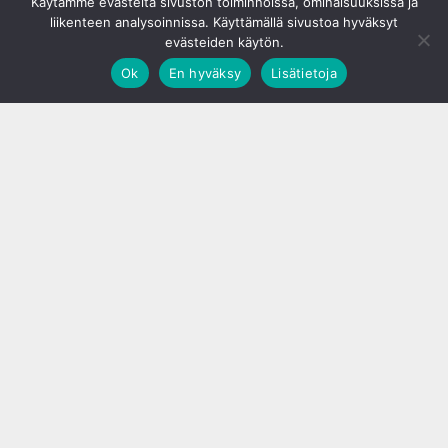
Käytämme evästeitä sivuston toiminnoissa, ominaisuuksissa ja
liikenteen analysoinnissa. Käyttämällä sivustoa hyväksyt
evästeiden käytön.
Ok
En hyväksy
Lisätietoja
;