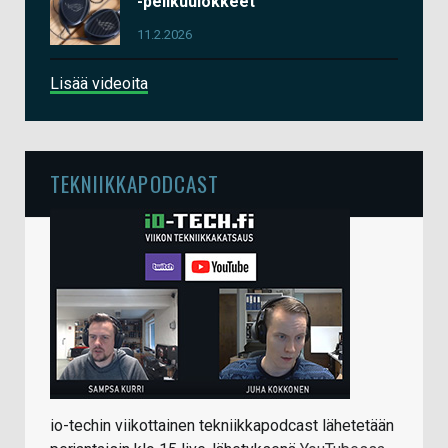
-pelikuulokkeet
11.2.2026
Lisää videoita
TEKNIIKKAPODCAST
io-techin viikottainen tekniikkapodcast lähetetään