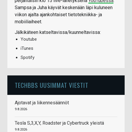
perjantaisin klo 15 live-lähetyksenä
YouTubessa
.
Sampsa ja Juha käyvät keskenään läpi kuluneen
viikon ajalta ajankohtaiset tietotekniikka- ja
mobiiliaiheet.
Jälkikäteen katseltavissa/kuunneltavissa:
Youtube
iTunes
Spotify
TECHBBS UUSIMMAT VIESTIT
Ajotavat ja liikennesäännöt
9.8.2026
Tesla S,3,X,Y, Roadster ja Cybertruck yleistä
9.8.2026