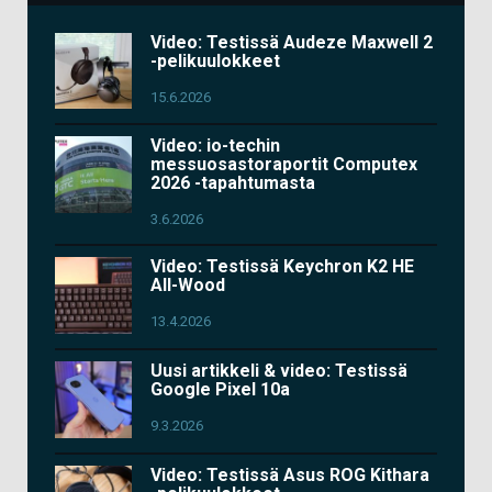
Video: Testissä Audeze Maxwell 2
-pelikuulokkeet
15.6.2026
Video: io-techin
messuosastoraportit Computex
2026 -tapahtumasta
3.6.2026
Video: Testissä Keychron K2 HE
All-Wood
13.4.2026
Uusi artikkeli & video: Testissä
Google Pixel 10a
9.3.2026
Video: Testissä Asus ROG Kithara