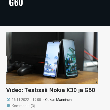
G60
ARTIKKELIT
VIDEOT
TECHBBS
TIETOA
HINTA.FI
KAUPPA
VAIHDA TEEMA
Video: Testissä Nokia X30 ja G60
HAKU
16.11.2022 - 19:00
/
Oskari Manninen
Kommentit (3)