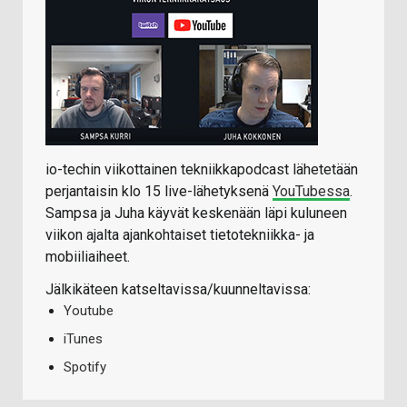
io-techin viikottainen tekniikkapodcast lähetetään
perjantaisin klo 15 live-lähetyksenä
YouTubessa
.
Sampsa ja Juha käyvät keskenään läpi kuluneen
viikon ajalta ajankohtaiset tietotekniikka- ja
mobiiliaiheet.
Jälkikäteen katseltavissa/kuunneltavissa:
Youtube
iTunes
Spotify