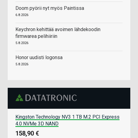
Doom pyörii nyt myös Paintissa
6.8.2026
Keychron kehittää avoimen lähdekoodin
firmwarea pelihiiriin
5.8.2026
Honor uudisti logonsa
5.8.2026
Kingston Technology NV3 1 TB M.2 PCI Express
4.0 NVMe 3D NAND
158,90 €