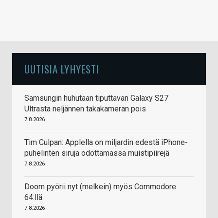
UUTISIA LYHYESTI
Samsungin huhutaan tiputtavan Galaxy S27
Ultrasta neljännen takakameran pois
7.8.2026
Tim Culpan: Applella on miljardin edestä iPhone-
puhelinten siruja odottamassa muistipiirejä
7.8.2026
Doom pyörii nyt (melkein) myös Commodore
64:llä
7.8.2026