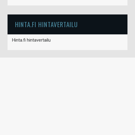
HINTA.FI HINTAVERTAILU
Hinta.fi hintavertailu