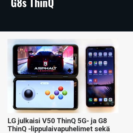
G8s ThinQ
ARTIKKELIT
VIDEOT
TECHBBS
TIETOA
HINTA.FI
KAUPPA
VAIHDA TEEMA
HAKU
LG julkaisi V50 ThinQ 5G- ja G8
ThinQ -lippulaivapuhelimet sekä