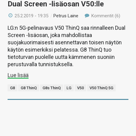
Dual Screen -lisäosan V50:lle
25.2.2019 - 19:35
/
Petrus Laine
Kommentit (6)
LG:n 5G-pelinavaus V50 ThinQ saa rinnalleen Dual
Screen -lisäosan, joka mahdollistaa
suojakuorimaisesti asennettavan toisen näytön
käytön esimerkiksi pelatessa. G8 ThinQ tuo
tietoturvan puolelle uutta kämmenen suoniin
perustuvalla tunnistuksella.
Lue lisää
G8
G8 ThinQ
G8s ThinQ
LG
V50
V50 ThinQ 5G