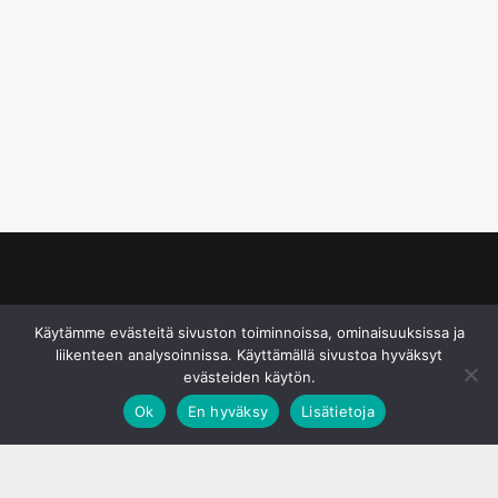
© S&J Media Oy
Käytämme evästeitä sivuston toiminnoissa, ominaisuuksissa ja
liikenteen analysoinnissa. Käyttämällä sivustoa hyväksyt
evästeiden käytön.
Ok
En hyväksy
Lisätietoja
;