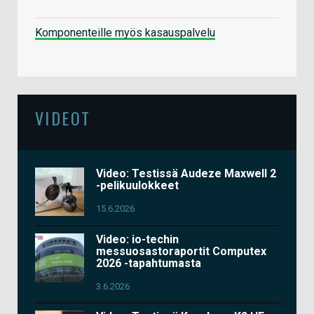
Komponenteille myös kasauspalvelu
VIDEOT
Video: Testissä Audeze Maxwell 2
-pelikuulokkeet
15.6.2026
Video: io-techin
messuosastoraportit Computex
2026 -tapahtumasta
3.6.2026