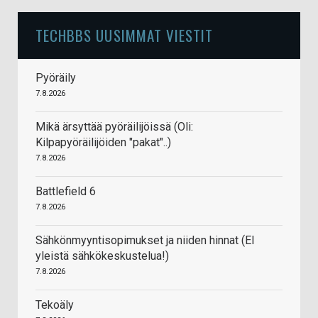
TECHBBS UUSIMMAT VIESTIT
Pyöräily
7.8.2026
Mikä ärsyttää pyöräilijöissä (Oli:
Kilpapyöräilijöiden "pakat"..)
7.8.2026
Battlefield 6
7.8.2026
Sähkönmyyntisopimukset ja niiden hinnat (EI
yleistä sähkökeskustelua!)
7.8.2026
Tekoäly