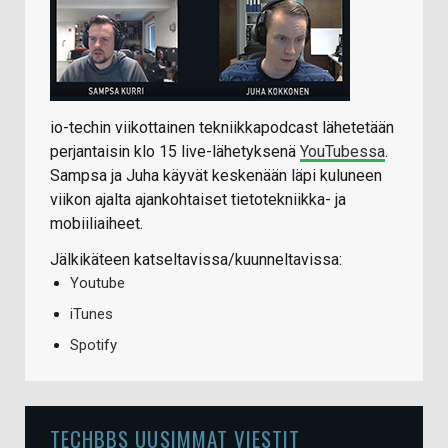
io-techin viikottainen tekniikkapodcast lähetetään
perjantaisin klo 15 live-lähetyksenä
YouTubessa
.
Sampsa ja Juha käyvät keskenään läpi kuluneen
viikon ajalta ajankohtaiset tietotekniikka- ja
mobiiliaiheet.
Jälkikäteen katseltavissa/kuunneltavissa:
Youtube
iTunes
Spotify
TECHBBS UUSIMMAT VIESTIT