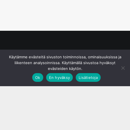
© S&J Media Oy
Käytämme evästeitä sivuston toiminnoissa, ominaisuuksissa ja
liikenteen analysoinnissa. Käyttämällä sivustoa hyväksyt
evästeiden käytön.
Ok
En hyväksy
Lisätietoja
;