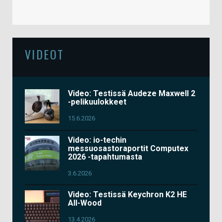
VIDEOT
Video: Testissä Audeze Maxwell 2
-pelikuulokkeet
15.6.2026
Video: io-techin
messuosastoraportit Computex
2026 -tapahtumasta
3.6.2026
Video: Testissä Keychron K2 HE
All-Wood
13.4.2026