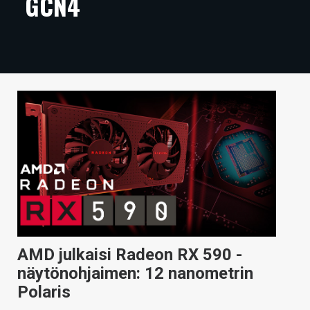
GCN4
ARTIKKELIT
VIDEOT
TECHBBS
TIETOA
HINTA.FI
KAUPPA
VAIHDA TEEMA
AMD julkaisi Radeon RX 590 -
HAKU
näytönohjaimen: 12 nanometrin
Polaris