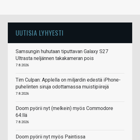
UUTISIA LYHYESTI
Samsungin huhutaan tiputtavan Galaxy S27
Ultrasta neljännen takakameran pois
7.8.2026
Tim Culpan: Applella on miljardin edestä iPhone-
puhelinten siruja odottamassa muistipiirejä
7.8.2026
Doom pyörii nyt (melkein) myös Commodore
64:llä
7.8.2026
Doom pyörii nyt myös Paintissa