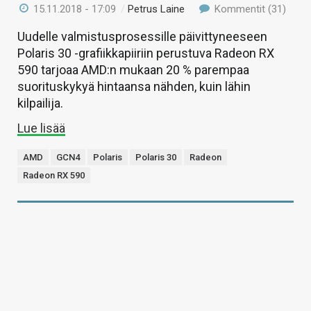
15.11.2018 - 17:09
/
Petrus Laine
Kommentit (31)
Uudelle valmistusprosessille päivittyneeseen
Polaris 30 -grafiikkapiiriin perustuva Radeon RX
590 tarjoaa AMD:n mukaan 20 % parempaa
suorituskykyä hintaansa nähden, kuin lähin
kilpailija.
Lue lisää
AMD
GCN4
Polaris
Polaris 30
Radeon
Radeon RX 590