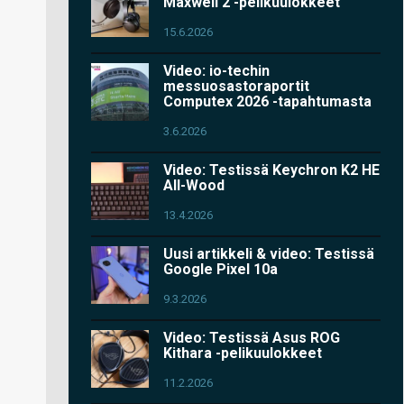
Maxwell 2 -pelikuulokkeet
15.6.2026
Video: io-techin
messuosastoraportit
Computex 2026 -tapahtumasta
3.6.2026
Video: Testissä Keychron K2 HE
All-Wood
13.4.2026
Uusi artikkeli & video: Testissä
Google Pixel 10a
9.3.2026
Video: Testissä Asus ROG
Kithara -pelikuulokkeet
11.2.2026