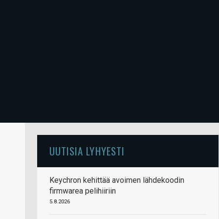
UUTISIA LYHYESTI
Keychron kehittää avoimen lähdekoodin
firmwarea pelihiiriin
5.8.2026