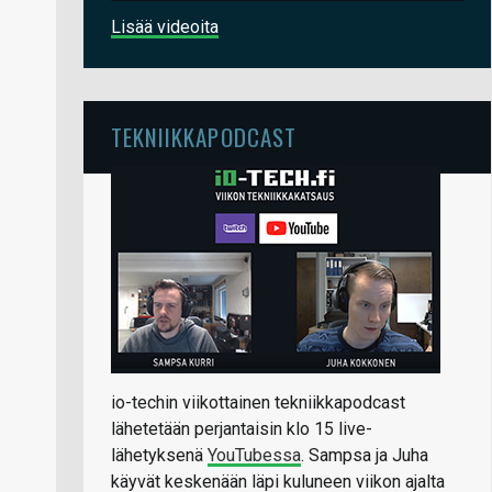
Lisää videoita
TEKNIIKKAPODCAST
io-techin viikottainen tekniikkapodcast
lähetetään perjantaisin klo 15 live-
lähetyksenä
YouTubessa
. Sampsa ja Juha
käyvät keskenään läpi kuluneen viikon ajalta