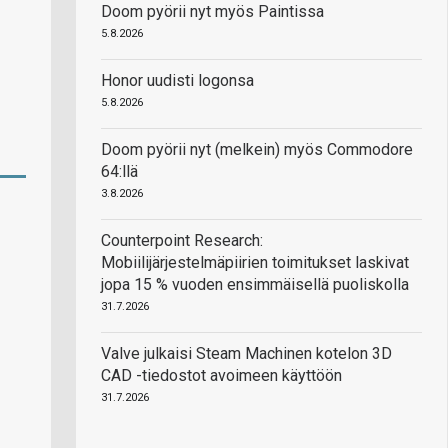
Doom pyörii nyt myös Paintissa
5.8.2026
Honor uudisti logonsa
5.8.2026
Doom pyörii nyt (melkein) myös Commodore
64:llä
3.8.2026
Counterpoint Research:
Mobiilijärjestelmäpiirien toimitukset laskivat
jopa 15 % vuoden ensimmäisellä puoliskolla
31.7.2026
Valve julkaisi Steam Machinen kotelon 3D
CAD -tiedostot avoimeen käyttöön
31.7.2026