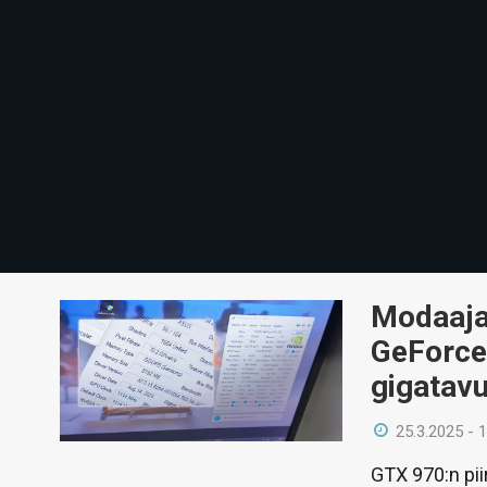
Modaaja 
GeForce
gigatav
25.3.2025 - 
GTX 970:n pii