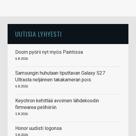
UUTISIA LYHYESTI
Doom pyörii nyt myös Paintissa
6.8.2026
Samsungin huhutaan tiputtavan Galaxy S27
Ultrasta neljännen takakameran pois
6.8.2026
Keychron kehittää avoimen lähdekoodin
firmwarea pelihiiriin
5.8.2026
Honor uudisti logonsa
5.8.2026