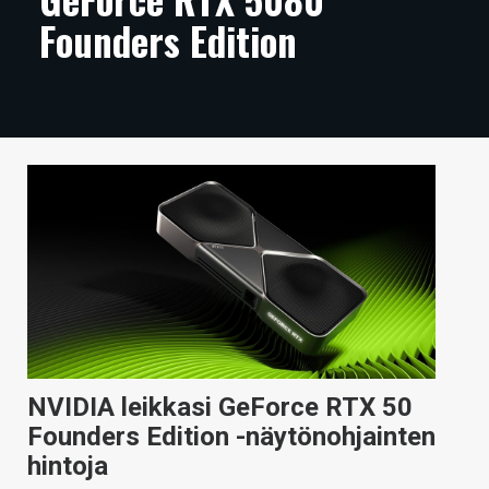
Founders Edition
ARTIKKELIT
VIDEOT
TECHBBS
TIETOA
HINTA.FI
KAUPPA
VAIHDA TEEMA
NVIDIA leikkasi GeForce RTX 50
HAKU
Founders Edition -näytönohjainten
hintoja