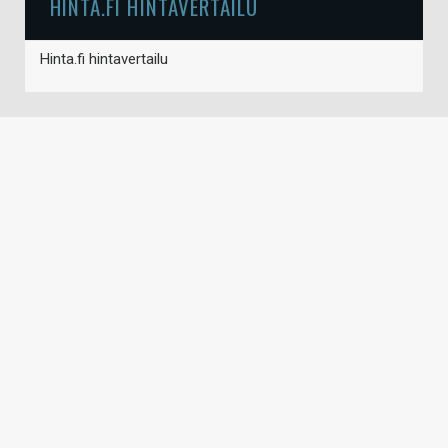
HINTA.FI HINTAVERTAILU
Hinta.fi hintavertailu