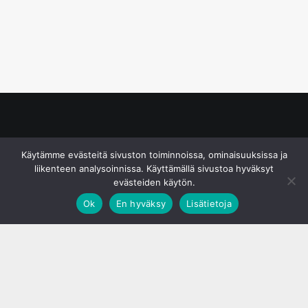
© S&J Media Oy
Käytämme evästeitä sivuston toiminnoissa, ominaisuuksissa ja
liikenteen analysoinnissa. Käyttämällä sivustoa hyväksyt
evästeiden käytön.
Ok
En hyväksy
Lisätietoja
;