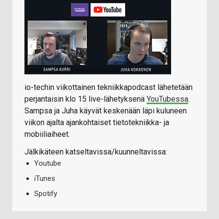
io-techin viikottainen tekniikkapodcast lähetetään
perjantaisin klo 15 live-lähetyksenä
YouTubessa
.
Sampsa ja Juha käyvät keskenään läpi kuluneen
viikon ajalta ajankohtaiset tietotekniikka- ja
mobiiliaiheet.
Jälkikäteen katseltavissa/kuunneltavissa:
Youtube
iTunes
Spotify