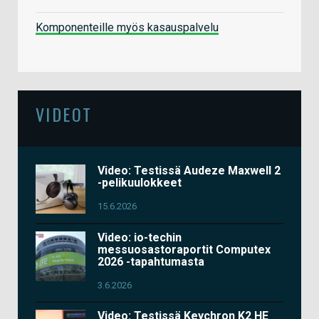
Komponenteille myös kasauspalvelu
VIDEOT
Video: Testissä Audeze Maxwell 2
-pelikuulokkeet
15.6.2026
Video: io-techin
messuosastoraportit Computex
2026 -tapahtumasta
3.6.2026
Video: Testissä Keychron K2 HE