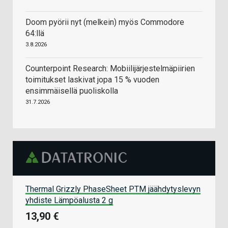
Doom pyörii nyt (melkein) myös Commodore
64:llä
3.8.2026
Counterpoint Research: Mobiilijärjestelmäpiirien
toimitukset laskivat jopa 15 % vuoden
ensimmäisellä puoliskolla
31.7.2026
Thermal Grizzly PhaseSheet PTM jäähdytyslevyn
yhdiste Lämpöalusta 2 g
13,90 €