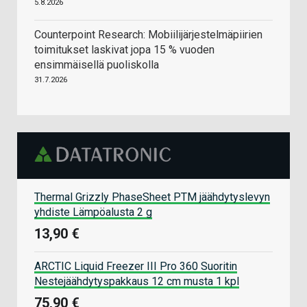
5.8.2026
Counterpoint Research: Mobiilijärjestelmäpiirien
toimitukset laskivat jopa 15 % vuoden
ensimmäisellä puoliskolla
31.7.2026
Thermal Grizzly PhaseSheet PTM jäähdytyslevyn
yhdiste Lämpöalusta 2 g
13,90 €
ARCTIC Liquid Freezer III Pro 360 Suoritin
Nestejäähdytyspakkaus 12 cm musta 1 kpl
75,90 €