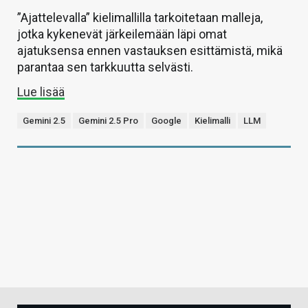
”Ajattelevalla” kielimallilla tarkoitetaan malleja,
jotka kykenevät järkeilemään läpi omat
ajatuksensa ennen vastauksen esittämistä, mikä
parantaa sen tarkkuutta selvästi.
Lue lisää
Gemini 2.5
Gemini 2.5 Pro
Google
Kielimalli
LLM