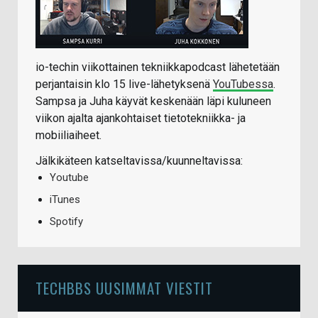
io-techin viikottainen tekniikkapodcast lähetetään
perjantaisin klo 15 live-lähetyksenä
YouTubessa
.
Sampsa ja Juha käyvät keskenään läpi kuluneen
viikon ajalta ajankohtaiset tietotekniikka- ja
mobiiliaiheet.
Jälkikäteen katseltavissa/kuunneltavissa:
Youtube
iTunes
Spotify
TECHBBS UUSIMMAT VIESTIT