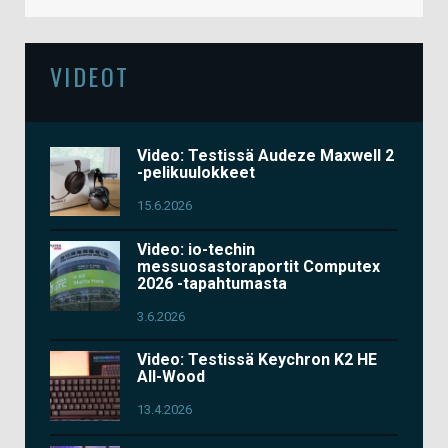
VIDEOT
Video: Testissä Audeze Maxwell 2
-pelikuulokkeet
15.6.2026
Video: io-techin
messuosastoraportit Computex
2026 -tapahtumasta
3.6.2026
Video: Testissä Keychron K2 HE
All-Wood
13.4.2026