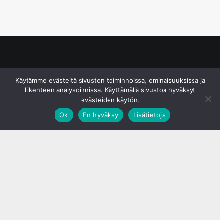
© S&J Media Oy
Käytämme evästeitä sivuston toiminnoissa, ominaisuuksissa ja
liikenteen analysoinnissa. Käyttämällä sivustoa hyväksyt
evästeiden käytön.
Ok
En hyväksy
Lisätietoja
;