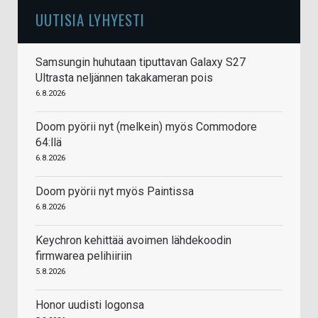
UUTISIA LYHYESTI
Samsungin huhutaan tiputtavan Galaxy S27
Ultrasta neljännen takakameran pois
6.8.2026
Doom pyörii nyt (melkein) myös Commodore
64:llä
6.8.2026
Doom pyörii nyt myös Paintissa
6.8.2026
Keychron kehittää avoimen lähdekoodin
firmwarea pelihiiriin
5.8.2026
Honor uudisti logonsa