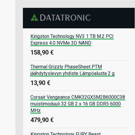
Kingston Technology NV3 1 TB M.2 PCI
Express 4.0 NVMe 3D NAND
158,90 €
Thermal Grizzly PhaseSheet PTM
jäähdytyslevyn yhdiste Lämpöalusta 2 g
13,90 €
Corsair Vengeance CMK32GX5M2B6000C38
muistimoduuli 32 GB 2 x 16 GB DDR5 6000
MHz
479,90 €
Kingston Technology FURY Beast