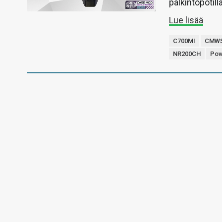
palkintopotilla
Lue lisää
C700MI
CMWS
NR200CH
Pow