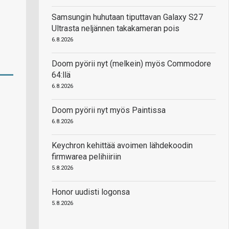
Samsungin huhutaan tiputtavan Galaxy S27
Ultrasta neljännen takakameran pois
6.8.2026
Doom pyörii nyt (melkein) myös Commodore
64:llä
6.8.2026
Doom pyörii nyt myös Paintissa
6.8.2026
Keychron kehittää avoimen lähdekoodin
firmwarea pelihiiriin
5.8.2026
Honor uudisti logonsa
5.8.2026