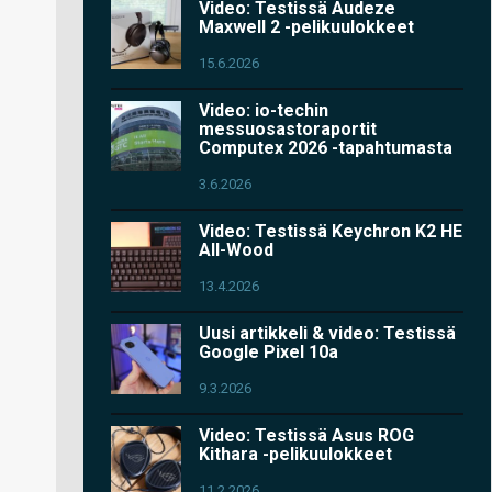
Video: Testissä Audeze
Maxwell 2 -pelikuulokkeet
15.6.2026
Video: io-techin
messuosastoraportit
Computex 2026 -tapahtumasta
3.6.2026
Video: Testissä Keychron K2 HE
All-Wood
13.4.2026
Uusi artikkeli & video: Testissä
Google Pixel 10a
9.3.2026
Video: Testissä Asus ROG
Kithara -pelikuulokkeet
11.2.2026