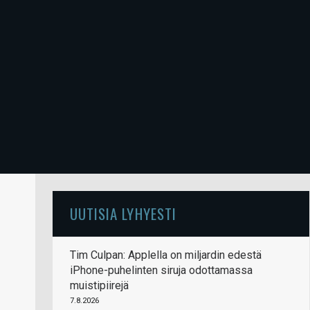
UUTISIA LYHYESTI
Tim Culpan: Applella on miljardin edestä
iPhone-puhelinten siruja odottamassa
muistipiirejä
7.8.2026