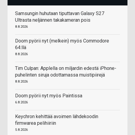
Samsungin huhutaan tiputtavan Galaxy S27
Ultrasta neljännen takakameran pois
8.8.2026
Doom pyörii nyt (melkein) myös Commodore
64:llä
8.8.2026
Tim Culpan: Applella on miljardin edestä iPhone-
puhelinten siruja odottamassa muistipiirejä
8.8.2026
Doom pyörii nyt myös Paintissa
6.8.2026
Keychron kehittää avoimen lähdekoodin
firmwarea pelihiiriin
5.8.2026