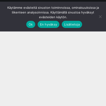
© S&J Media Oy
Käytämme evästeitä sivuston toiminnoissa, ominaisuuksissa ja
liikenteen analysoinnissa. Käyttämällä sivustoa hyväksyt
evästeiden käytön.
Ok
En hyväksy
Lisätietoja
;