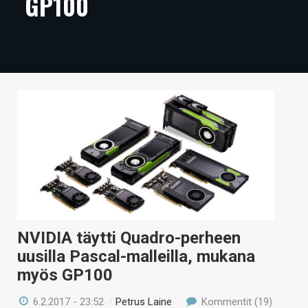
GP100
ARTIKKELIT
VIDEOT
TECHBBS
TIETOA
HINTA.FI
KAUPPA
VAIHDA TEEMA
NVIDIA täytti Quadro-perheen
uusilla Pascal-malleilla, mukana
HAKU
myös GP100
6.2.2017 - 23:52
/
Petrus Laine
Kommentit (19)