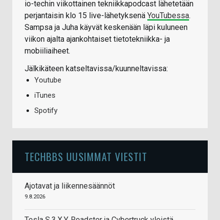
io-techin viikottainen tekniikkapodcast lähetetään
perjantaisin klo 15 live-lähetyksenä
YouTubessa
.
Sampsa ja Juha käyvät keskenään läpi kuluneen
viikon ajalta ajankohtaiset tietotekniikka- ja
mobiiliaiheet.
Jälkikäteen katseltavissa/kuunneltavissa:
Youtube
iTunes
Spotify
TECHBBS UUSIMMAT VIESTIT
Ajotavat ja liikennesäännöt
9.8.2026
Tesla S,3,X,Y, Roadster ja Cybertruck yleistä