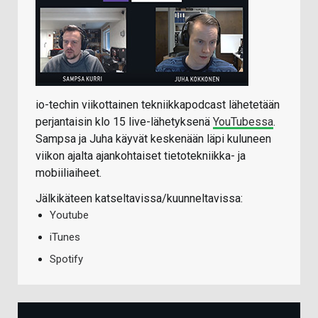
io-techin viikottainen tekniikkapodcast lähetetään
perjantaisin klo 15 live-lähetyksenä
YouTubessa
.
Sampsa ja Juha käyvät keskenään läpi kuluneen
viikon ajalta ajankohtaiset tietotekniikka- ja
mobiiliaiheet.
Jälkikäteen katseltavissa/kuunneltavissa:
Youtube
iTunes
Spotify