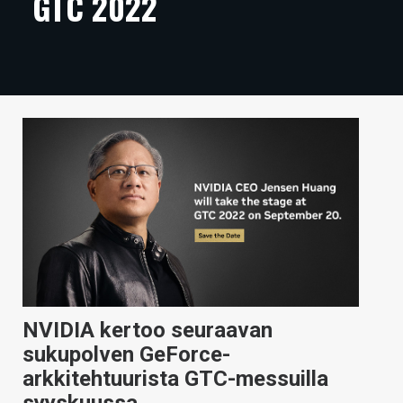
GTC 2022
ARTIKKELIT
VIDEOT
TECHBBS
TIETOA
HINTA.FI
KAUPPA
VAIHDA TEEMA
NVIDIA kertoo seuraavan
HAKU
sukupolven GeForce-
arkkitehtuurista GTC-messuilla
syyskuussa