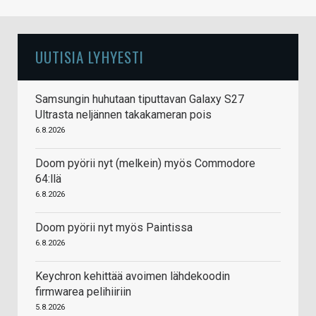
UUTISIA LYHYESTI
Samsungin huhutaan tiputtavan Galaxy S27
Ultrasta neljännen takakameran pois
6.8.2026
Doom pyörii nyt (melkein) myös Commodore
64:llä
6.8.2026
Doom pyörii nyt myös Paintissa
6.8.2026
Keychron kehittää avoimen lähdekoodin
firmwarea pelihiiriin
5.8.2026