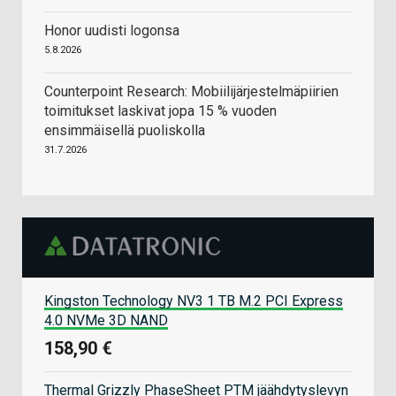
Honor uudisti logonsa
5.8.2026
Counterpoint Research: Mobiilijärjestelmäpiirien
toimitukset laskivat jopa 15 % vuoden
ensimmäisellä puoliskolla
31.7.2026
Kingston Technology NV3 1 TB M.2 PCI Express
4.0 NVMe 3D NAND
158,90 €
Thermal Grizzly PhaseSheet PTM jäähdytyslevyn