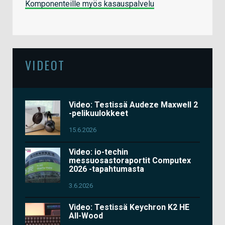
Komponenteille myös kasauspalvelu
VIDEOT
Video: Testissä Audeze Maxwell 2
-pelikuulokkeet
15.6.2026
Video: io-techin
messuosastoraportit Computex
2026 -tapahtumasta
3.6.2026
Video: Testissä Keychron K2 HE
All-Wood