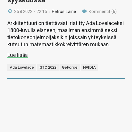
25.8.2022 - 22:15
/
Petrus Laine
Kommentit (6)
Arkkitehtuuri on tiettävästi ristitty Ada Lovelaceksi
1800-luvulla eläneen, maailman ensimmäiseksi
tietokoneohjelmoijaksikin joissain yhteyksissä
kutsutun matemaatikkokreivittären mukaan.
Lue lisää
Ada Lovelace
GTC 2022
GeForce
NVIDIA