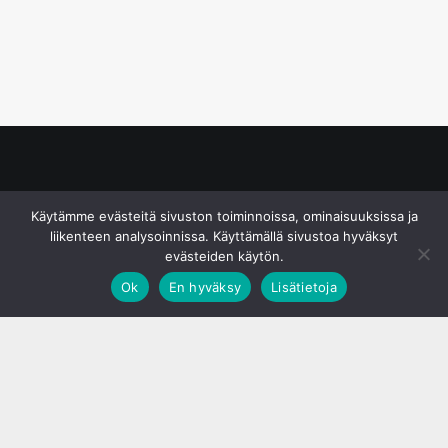
© S&J Media Oy
Käytämme evästeitä sivuston toiminnoissa, ominaisuuksissa ja
liikenteen analysoinnissa. Käyttämällä sivustoa hyväksyt
evästeiden käytön.
Ok
En hyväksy
Lisätietoja
;